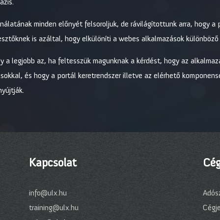
ázis.
álatának minden előnyét felsoroljuk, de rávilágítottunk arra, hogy a
esztőknek is azáltal, hogy elkülöníti a webes alkalmazások különböző
gy a legjobb az, ha feltesszük magunknak a kérdést, hogy az alkalmaz
kkal, és hogy a portál keretrendszer illetve az elérhető komponensek
yújtják.
Kapcsolat
Cég
info@ulx.hu
Adós
training@ulx.hu
Cégj