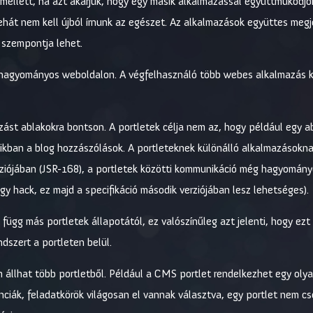
 Emellett, ha azt akarjuk, hogy egy másik alkalmazással együttműködjön
ehát nem kell újból írnunk az egészet. Az alkalmazások együttes megj
 szempontja lehet.
y hagyományos weboldalon. A végfelhasználó több webes alkalmazás k
azást ablakokra bontson. A portletek célja nem az, hogy például egy 
ban a blog hozzászólások. A portleteknek különálló alkalmazásoknak 
erziójában (JSR-168), a portletek közötti kommunikáció még hagyomá
gy hack, ez majd a specifikáció második verziójában lesz lehetséges).
függ más portletek állapotától, ez valószínűleg azt jelenti, hogy ezt
dszert a portleten belül.
 állhat több portletből. Például a CMS portlet rendelkezhet egy olyan 
nciák, feladatkörök világosan el vannak választva, egy portlet nem cs