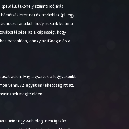
például lakóhely szerinti időjárás
a hőmérsékletet ne) és továbbiak (pl. egy
etrendszer anélkül, hogy nekünk kellene
y további lépése az a képesség, hogy
hhoz hasonlóan, ahogy az iGoogle és a
laszt adjon. Míg a gyártók a leggyakoribb
mbe venni. Az egyetlen lehetőség itt az,
gényeinknek megfelelően.
mára, mint egy web blog, nem igazán