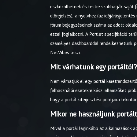
eszközölhetnek és testre szabhatják saját f
előrejelzés), a nyelvhez (az időjárásjelenté
fórum bejegyzéseinek száma az adott oldalon
ezzel foglalkozni. A Portlet specifikáció t
személyes dashboarddal rendelkezhetünk por
NetVibes teszi.
Mit várhatunk egy portáltól?
Nem várhatjuk el egy portál keretrendszertő
felhasználói esetekre kész jellemzőket prób
hogy a portál kiterjesztési pontjaira tekin
Mikor ne használjunk portál
Mivel a portál leginkább az alkalmazások a