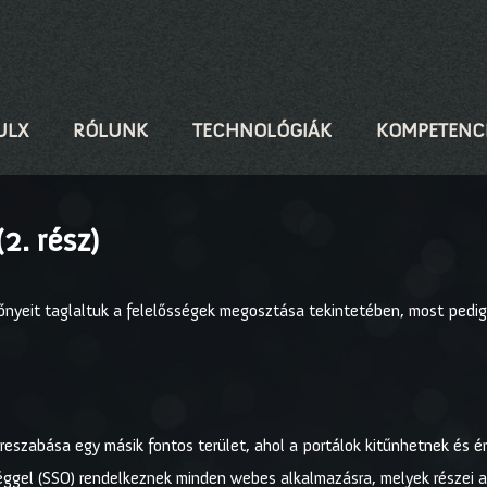
ULX
RÓLUNK
TECHNOLÓGIÁK
KOMPETENC
2. rész)
őnyeit taglaltuk a felelősségek megosztása tekintetében, most pedig
reszabása egy másik fontos terület, ahol a portálok kitűnhetnek és é
gel (SSO) rendelkeznek minden webes alkalmazásra, melyek részei a p