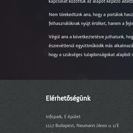
kapcsolat közöttük az alapot képező adatb
Nem törekedtünk arra, hogy a portálok haszn
felhasználóknak nyújt értéket, hanem a fejl
Végül arra a következtetésre juthatunk, ho
észrevétlenül együttműködik más alkalmazáso
hogy a szükséges tulajdonságokat alapból n
Elérhetőségünk
Infopark, E épület
1117 Budapest, Neumann János u. 1/E