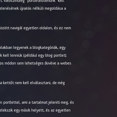
, valószínűleg “portletesítenünk” kell.
elenésének újraírás nélküli megoldása a
özött navigál egyetlen oldalon, és ez nem
ablakban legyenek a blogkategóriák, egy
kell lenniük (például egy blog portlet).
nyos módon sem lehetséges (kivéve a webes
 a kettőt nem kell elválasztani, de még
portlettel, ami a tartalmat jeleníti meg, és
elekszik egy másik helyett, és az egyetlen