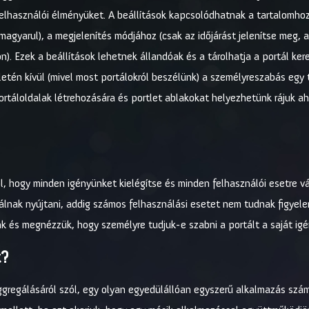
elhasználói élményüket. A beállítások kapcsolódhatnak a tartalomhoz (
s magyarul), a megjelenítés módjához (csak az időjárást jelenítse meg, 
). Ezek a beállítások lehetnek állandóak és a tárolhatja a portál ker
erületén kívül (mivel most portálokról beszélünk) a személyreszabás eg
táloldalak létrehozására és portlet ablakokat helyezhetünk rájuk a
l, hogy minden igényünket kielégítse és minden felhasználói esetre vá
álnak nyújtani, addig számos felhasználási esetet nem tudnak figyele
tünk és megnézzük, hogy személyre tudjuk-e szabni a portált a saját i
t?
ggregálásáról szól, egy olyan egyedülállóan egyszerű alkalmazás szá