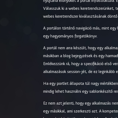
nyújtana előnyöket a portál infrastruktúra.
Válasszuk ki a webes keretrendszerünket, t
webes keretrendszer kiválasztásának döntő
A portálon történő navigáció más, mint eg
egy hagyományos forgatókönyv.
A portál nem arra készült, hogy egy alkalm
másikban a blog bejegyzések és egy harmadik
Emlékezzünk rá, hogy a specifikáció első v
alkalmazások session-jét, de ez leginkább e
Ha egy portlet állapota túl nagy mértékben 
mindig lehet használni egy sablonkészítő ren
Ez nem azt jelenti, hogy egy alkalmazás nem
egy másikkal, ami szerkeszti azt. A kompete