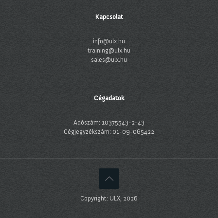
Kapcsolat
info@ulx.hu
training@ulx.hu
sales@ulx.hu
Cégadatok
Adószám: 10375543-2-43
Cégjegyzékszám: 01-09-065422
Copyright: ULX, 2026