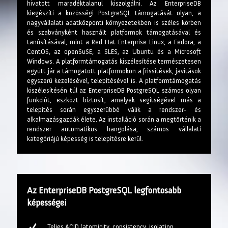
hivatott maradéktalanul kiszolgálni. Az EnterpriseDB
kiegészíti a közösségi PostgreSQL támogatását olyan, a
nagyvállalati adatközponti környezetekben is széles körben
és szabványként használt platformok támogatásával és
tanúsításával, mint a Red Hat Enterprise Linux, a Fedora, a
CentOS, az openSuSE, a SLES, az Ubuntu és a Microsoft
Windows. A platformtámogatás kiszélesítése természetesen
együtt jár a támogatott platformokon a frissítések, javítások
egyszerű kezelésével, telepítésével is. A platformtámogatás
kiszélesítésén túl az EnterpriseDB PostgreSQL számos olyan
funkciót, eszközt biztosít, amelyek segítségével más a
telepítés során egyszerűbbé válik a rendszer- és
alkalmazásgazdák élete. Az installáció során a megtörténik a
rendszer automatikus hangolása, számos vállalati
kategóriájú képesség is telepítésre kerül.
Az EnterpriseDB PostgreSQL legfontosabb
képességei
Teljes ACID (atomicity, consistency, isolation,