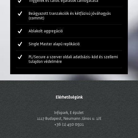
Triggerek és tárolt eljárások támogatása
Beágyazott tranzakciók és kétfázisú jóváhagyás
(commit)
Ablakolt aggregáció
Single Master alapú replikáció
PL/Secure a szerver oldali adatbázis-kód és szellemi
tulajdon védelmére
Elérhetőségünk
Infopark, E épület
1117 Budapest, Neumann János u. 1/E
+36 (1) 450 0921