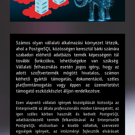
Számos olyan vállalati alkalmazási környezet létezik,
ahol a PostgreSQL közösségen keresztül bárki számára
szabadon elérhető adatbázis termék képességein túl
további funkciókra, lehetőségekre van szükség.
Vállalati felhasználás esetén jogos igény, hogy az
adott szoftvertermék mögött hivatalos, számon
kérhető gyártói támogatás, dokumentáció, széles
platformtámogatás vagy éppen az üzemeltetést
támogató eszközkészlet álljon rendelkezésre.
Ezen alapvető vállalati igények kiszolgálását biztosítja az
EnterpriseDB az általa professzionális módon támogatott, az
igen széles körben használt és kedvelt PostgreSQL
adatbáziskezelő termék felkarolásával. Az EnterpriseDB
PostgreSQL elsősorban a kisebb vállaltok, szervezeti
egységek igényeit, az intézményi fejlesztők elvárásait