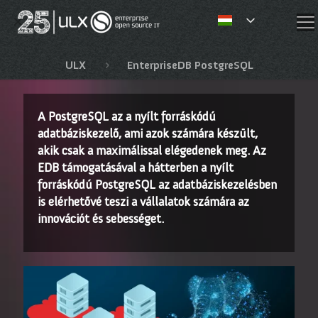
✕
ULX
EnterpriseDB PostgreSQL
A PostgreSQL az a nyílt forráskódú
adatbáziskezelő, ami azok számára készült,
akik csak a maximálissal elégedenek meg. Az
EDB támogatásával a hátterben a nyílt
forráskódú PostgreSQL az adatbáziskezelésben
is elérhetővé teszi a vállalatok számára az
innovációt és sebességet.