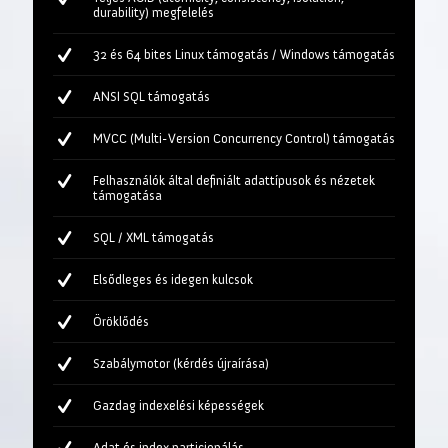
durability) megfelelés
32 és 64 bites Linux támogatás / Windows támogatás
ANSI SQL támogatás
MVCC (Multi-Version Concurrency Control) támogatás
Felhasználók által definiált adattípusok és nézetek
támogatása
SQL / XML támogatás
Elsődleges és idegen kulcsok
Öröklődés
Szabálymotor (kérdés újraírása)
Gazdag indexelési képességek
Adat és index particionálás