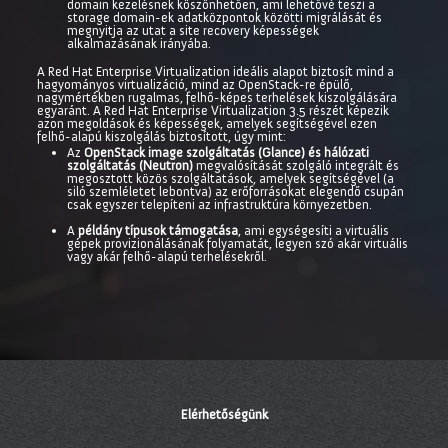
domain kezelésnek köszönhetően, ami lehetővé teszi a
storage domain-ek adatközpontok közötti migrálását és
megnyitja az utat a site recovery képességek
alkalmazásának irányába.
A Red Hat Enterprise Virtualization ideális alapot biztosít mind a
hagyományos virtualizáció, mind az OpenStack-re épülő,
nagymértékben rugalmas, felhő-képes terhelések kiszolgálására
egyaránt. A Red Hat Enterprise Virtualization 3.5 részét képezik
azon megoldások és képességek, amelyek segítségével ezen
felhő-alapú kiszolgálás biztosított, úgy mint:
Az
OpenStack image szolgáltatás (Glance) és hálózati
szolgáltatás (Neutron)
megvalósítását szolgáló integrált és
megosztott közös szolgáltatások, amelyek segítségével (a
siló szemléletet lebontva) az erőforrásokat elegendő csupán
csak egyszer telepíteni az infrastruktúra környezetben.
A
példány típusok támogatása
, ami egységesíti a virtuális
gépek provizionálásának folyamatát, legyen szó akár virtuális
vagy akár felhő-alapú terhelésekről.
Elérhetőségünk