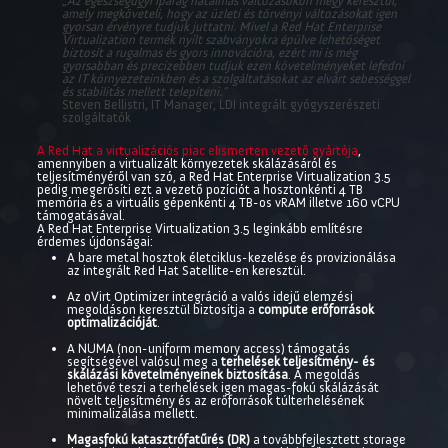
„
Az egészségügyi iparág hatalmas változásokon megy keresztül,
amely megköveteli, hogy az üzleti és törvényi változásokat igen
gyorsan érvényre tudjuk juttatni. Mivel a Red Hat Enterprise
Virtualization termék nyílt szabványokra épülve lehetőséget
biztosít a rugalmas és gyors innovációra, ezért mi is még
gyorsabban és precizebben tudjuk ezen követelményeket lefedni
az IT környezeteinkben és a szolgáltatásokat az elvárt sebességgel
és stabilitás mellett telepíteni.”
Steven Bellistri, IT Manager, LDI integrált gyógyszerészeti
szolgáltatók
A Red Hat a virtualizációs piac elismerten vezető gyártója
,
amennyiben a virtualizált környezetek skálázásáról és
teljesítményéről van szó, a Red Hat Enterprise Virtualization 3.5
pedig megerősíti ezt a vezető pozíciót a hosztonkénti 4 TB
memória és a virtuális gépenkénti 4 TB-os vRAM illetve 160 vCPU
támogatásával.
A Red Hat Enterprise Virtualization 3.5 leginkább említésre
érdemes újdonságai:
A bare metal hosztok életciklus-kezelése és provizionálása
az integrált Red Hat Satellite-en keresztül.
Az oVirt Optimizer integráció a valós idejű elemzési
megoldáson keresztül biztosítja a
compute erőforrások
optimalizációját
.
A NUMA (non-uniform memory access) támogatás
segítségével valósul meg a
terhelések teljesítmény- és
skálázási követelményeinek biztosítása
. A megoldás
lehetővé teszi a terhelések igen magas-fokú skálázását
növelt teljesítmény és az erőforrások túlterhelésének
minimalizálása mellett.
Magasfokú katasztrófatűrés (DR)
a továbbfejlesztett storage