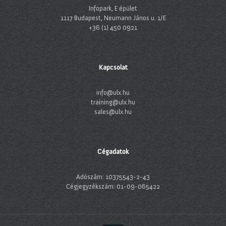
Infopark, E épület
1117 Budapest, Neumann János u. 1/E
+36 (1) 450 0921
Kapcsolat
info@ulx.hu
training@ulx.hu
sales@ulx.hu
Cégadatok
Adószám: 10375543-2-43
Cégjegyzékszám: 01-09-065422