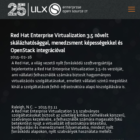
Red Hat Enterprise Virtualization 3.5 növelt
skálázhatósággal, menedzsment képességekkel és
OpenStack integrációval
2015-02-16
A Red Hat, a világ vezető nyílt forráskódú szoftvergyártója
bejelentette a Red Hat Enterprise Virtualization 3.5-ös verzióját,
ami vállalati felhasználók számára biztosít hagyományos
virtualizációs szolgáltatásokat, emellett vállalati szintű megoldást
kínál a szolgáltatások felhő-infrastruktúra alapú kiszolgálására is.
Raleigh, N.C. – 2015.02.11
A Red Hat Enterprise Virtualization 3.5 szabványos
szolgáltatásokat biztosít az üzletileg kritikus terhelések korszerű,
szabványos kezelésére, a felhasználók számára magasabb fokú
betekintést nyújt a virtualizált infrastruktúra létesítési,
konfigurálási és menedzsment folyamataiba, mindezt nyílt
forráskódú alapokon, nyílt szabványok használata mellett.