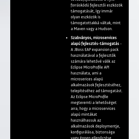
forráskódú fejlesztői eszközök
támogatását, így immár
olyan eszközök is
támogatottakká váltak, mint
a Maven vagy a Hudson.
Szabványos, microservices
alapú fejlesztés-támogatás
-
A JBoss EAP expansion pack
használatával a fejlesztők
számára lehetővé válik az
Eclipse MicroProfile API
használata, ami a
microserices alapú
alkalmazások fejlesztéséhez,
telepítéséhez ad támogatást.
Az Eclipse MicroProfile
megteremti a lehetőséget
arra, hogy a microservices
alapú mintákat
használhassuk az
alkalmazások deploymentje,
konfigurálása, biztonsága
vagy éppen ellenőrzése