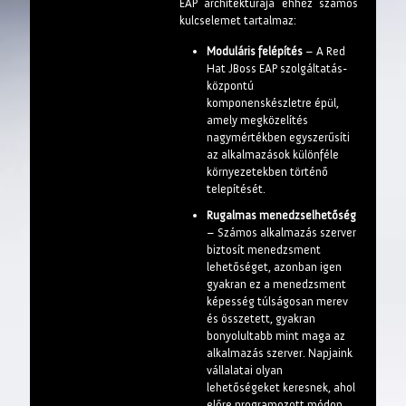
EAP architektúrája ehhez számos
kulcselemet tartalmaz:
Moduláris felépítés
– A Red
Hat JBoss EAP szolgáltatás-
központú
komponenskészletre épül,
amely megközelítés
nagymértékben egyszerűsíti
az alkalmazások különféle
környezetekben történő
telepítését.
Rugalmas menedzselhetőség
– Számos alkalmazás szerver
biztosít menedzsment
lehetőséget, azonban igen
gyakran ez a menedzsment
képesség túlságosan merev
és összetett, gyakran
bonyolultabb mint maga az
alkalmazás szerver. Napjaink
vállalatai olyan
lehetőségeket keresnek, ahol
előre programozott módon