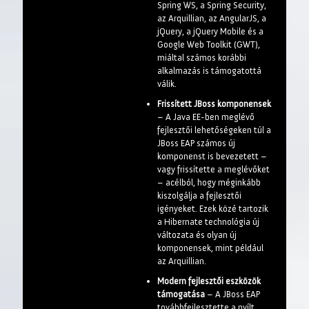
Spring WS, a Spring Security,
az Arquillian, az AngularJS, a
jQuery, a jQuery Mobile és a
Google Web Toolkit (GWT),
miáltal számos korábbi
alkalmazás is támogatottá
válik.
Frissített JBoss komponensek
– A Java EE-ben meglévő
fejlesztői lehetőségeken túl a
JBoss EAP számos új
komponenst is bevezetett –
vagy frissítette a meglévőket
– acélból, hogy méginkább
kiszolgálja a fejlesztői
igényeket. Ezek közé tartozik
a Hibernate technológia új
változata és olyan új
komponensek, mint például
az Arquillian.
Modern fejlesztői eszközök
támogatása
– A JBoss EAP
továbbfejlesztette a nyílt