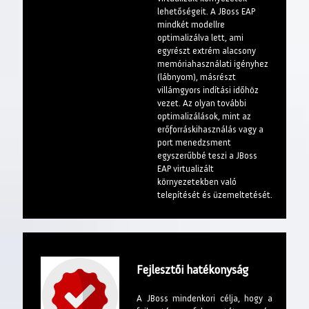
lehetőségeit. A JBoss EAP
mindkét modellre
optimalizálva lett, ami
egyrészt extrém alacsony
memóriahasználati igényhez
(lábnyom), másrészt
villámgyors indítási időhöz
vezet. Az olyan további
optimalizálások, mint az
erőforráskihasználás vagy a
port menedzsment
egyszerűbbé teszi a JBoss
EAP virtualizált
környezetekben való
telepítését és üzemeltetését.
Fejlesztői hatékonyság
A JBoss mindenkori célja, hogy a