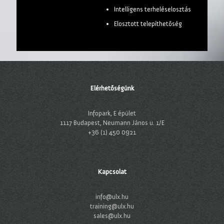
Intelligens terheléselosztás
Elosztott telepíthetőség
Elérhetőségünk
Infopark, E épület
1117 Budapest, Neumann János u. 1/E
+36 (1) 450 0921
Kapcsolat
info@ulx.hu
training@ulx.hu
sales@ulx.hu