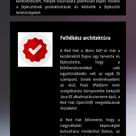
keretrendszert, melyek használata jelentősen képes növelni
a fejlesztések produktivitását és kibővítik a fejlesztői
lehetőségeket.
Felhőkész architektúra
A Red Hat a JBoss EAP-ot már a
kezdetektől fogva úgy tervezte és
fejlesztette, hogy a
felhőrendszerekkel való
együttműködés volt az egyik fő
szempont. Ennek eredményeként
az első, PaaS (Platform mint
szolgáltatás) környezetbe beépülő
Java EE alkalmazásszerverre épül, a
Red Hat OpenShift megoldásának
részeként.
A Red Hat felismerte, hogy a
nagyvállalati képességek
biztosítása mindenhol fontos, az