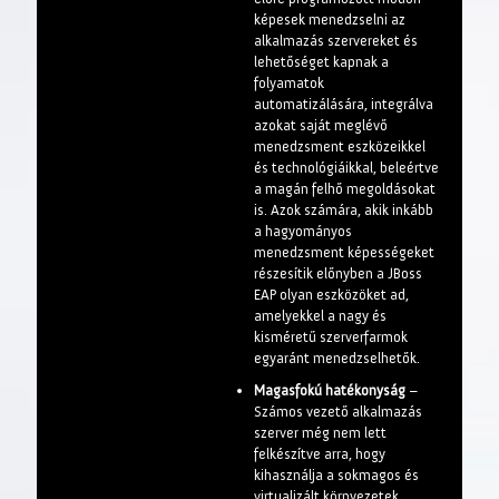
képesek menedzselni az
alkalmazás szervereket és
lehetőséget kapnak a
folyamatok
automatizálására, integrálva
azokat saját meglévő
menedzsment eszközeikkel
és technológiáikkal, beleértve
a magán felhő megoldásokat
is. Azok számára, akik inkább
a hagyományos
menedzsment képességeket
részesítik előnyben a JBoss
EAP olyan eszközöket ad,
amelyekkel a nagy és
kisméretű szerverfarmok
egyaránt menedzselhetők.
Magasfokú hatékonyság
–
Számos vezető alkalmazás
szerver még nem lett
felkészítve arra, hogy
kihasználja a sokmagos és
virtualizált környezetek