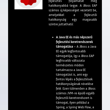
fejlesztés folyamatát még
hatékonyabbá tegye. A JBoss EAP
számos új képességet vezetett be,
amelyekkel a fejlesztői
hatékonyság egy magasabb
szintre juttatható:
A Java EE és más népszerű
fejlesztési keretrendszerek
támogatása
– A JBoss a Java
EE egyik legfontosabb
támogatója, így a JBoss EAP
legfrissebb változata
természetes módon
tartalmazza a Java EE
támogatást is, ami egy
fontos lépés a fejlesztések
hatékonyságának növelése
felé. Ezen túlmenően a JBoss
számos JVM-re épülő egyéb
fejlesztői keretrendszert is
támogat, ilyen például a
Spring, a Spring Web Flow, a