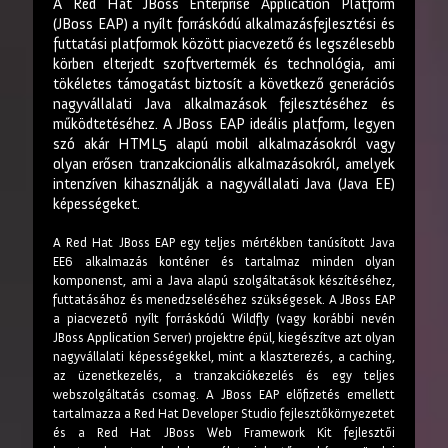
A Red Hat JBoss Enterprise Application Platform
(JBoss EAP) a nyílt forráskódú alkalmazásfejlesztési és
futtatási platformok között piacvezető és legszélesebb
körben elterjedt szoftvertermék és technológia, ami
tökéletes támogatást biztosít a következő generációs
nagyvállalati Java alkalmazások fejlesztéséhez és
működtetéséhez. A JBoss EAP ideális platform, legyen
szó akár HTML5 alapú mobil alkalmazásokról vagy
olyan erősen tranzakcionális alkalmazásokról, amelyek
intenzíven kihasználják a nagyvállalati Java (Java EE)
képességeket.
A Red Hat JBoss EAP egy teljes mértékben tanúsított Java
EE6 alkalmazás konténer és tartalmaz minden olyan
komponenst, ami a Java alapú szolgáltatások készítéséhez,
futtatásához és menedzseléséhez szükségesek. A JBoss EAP
a piacvezető nyílt forráskódú Wildfly (vagy korábbi nevén
JBoss Application Server) projektre épül, kiegészítve azt olyan
nagyvállalati képességekkel, mint a klaszterezés, a caching,
az üzenetkezelés, a tranzakciókezelés és egy teljes
webszolgáltatás csomag. A JBoss EAP előfizetés emellett
tartalmazza a Red Hat Developer Studio fejlesztőkörnyezetet
és a Red Hat JBoss Web Framework Kit fejlesztői