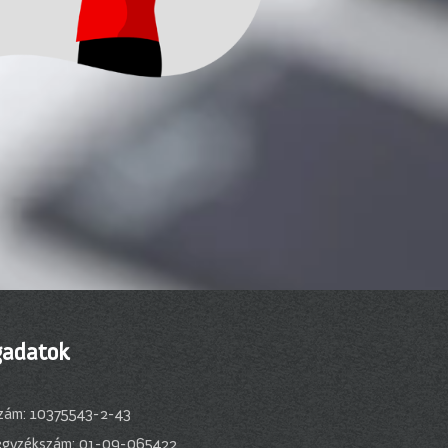
adatok
zám: 10375543-2-43
egyzékszám: 01-09-065422