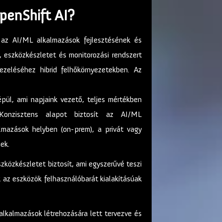
penShift AI?
 az AI/ML alkalmazások fejlesztésének és
, eszközkészletet és monitorozási rendszert
ezeléséhez hibrid felhőkörnyezetekben. Az
pül, ami napjaink vezető, teljes mértékben
 Konzisztens alapot biztosít az AI/ML
almazások helyben (on-prem), a privát vagy
ek.
közkészletet biztosít, ami egyszerűvé teszi
 az eszközök felhasználóbarát kialakításúak
lkalmazások létrehozására lett tervezve és