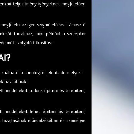
denkori teljesítmény igényeknek megfelelően
egfelelni az igen szigorú előírást támasztó
nkciót tartalmaz, mint például a szerepkör
delmét szolgáló titkosítást.
AI?
nálható technológiát jelent, de melyek is
k az alábbiak:
L modelleket tudunk építeni és telepíteni,
 modelleket lehet építeni és telepíteni,
 lezajlásának előrejelzésében és személyre