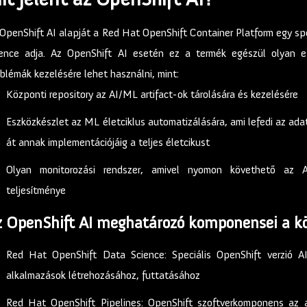
OpenShift AI alapját a Red Hat OpenShift Container Platform egy sp
ience adja. Az OpenShift AI esetén ez a termék egészül olyan es
blémák kezelésére lehet használni, mint:
Központi repository az AI/ML artifact-ok tárolására és kezelésére
Eszközkészlet az ML életciklus automatizálására, ami lefedi az ada
át annak implementációjáig a teljes életcikust
Olyan monitorozási rendszer, amivel nyomon követhető az
teljesítménye
z OpenShift AI meghatározó komponensei a k
Red Hat OpenShift Data Science: Speciális OpenShift verzió A
alkalmazások létrehozásához, futtatásához
Red Hat OpenShift Pipelines: OpenShift szoftverkomponens az a