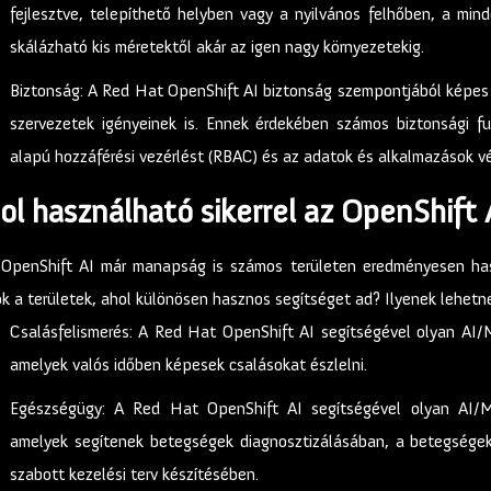
fejlesztve, telepíthető helyben vagy a nyilvános felhőben, a min
skálázható kis méretektől akár az igen nagy környezetekig.
Biztonság: A Red Hat OpenShift AI biztonság szempontjából képes m
szervezetek igényeinek is. Ennek érdekében számos biztonsági fu
alapú hozzáférési vezérlést (RBAC) és az adatok és alkalmazások vé
ol használható sikerrel az OpenShift 
 OpenShift AI már manapság is számos területen eredményesen hasz
k a területek, ahol különösen hasznos segítséget ad? Ilyenek lehetne
Csalásfelismerés: A Red Hat OpenShift AI segítségével olyan AI/M
amelyek valós időben képesek csalásokat észlelni.
Egészségügy: A Red Hat OpenShift AI segítségével olyan AI/ML
amelyek segítenek betegségek diagnosztizálásában, a betegségek
szabott kezelési terv készítésében.