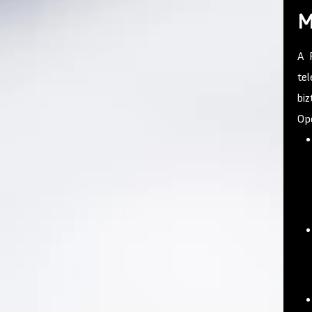
M
A 
tel
bi
Ope