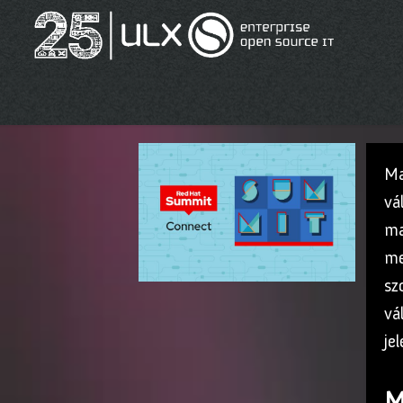
Ma
vá
ma
me
sz
vá
je
M