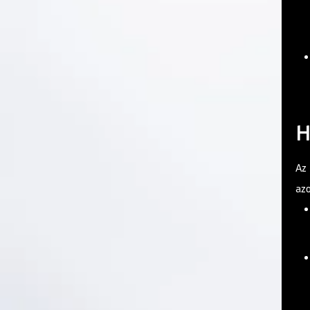
H
Az
azo