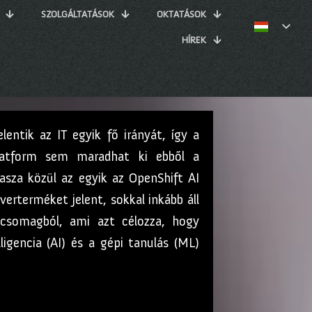
SZOLGÁLTATÁSOK
OKTATÁSOK
HÍREK
entik az IT egyik fő irányát, így a
platform sem maradhat ki ebből a
asza közül az egyik az OpenShift AI
rterméket jelent, sokkal inkább áll
scsomagból, ami azt célozza, hogy
lligencia (AI) és a gépi tanulás (ML)