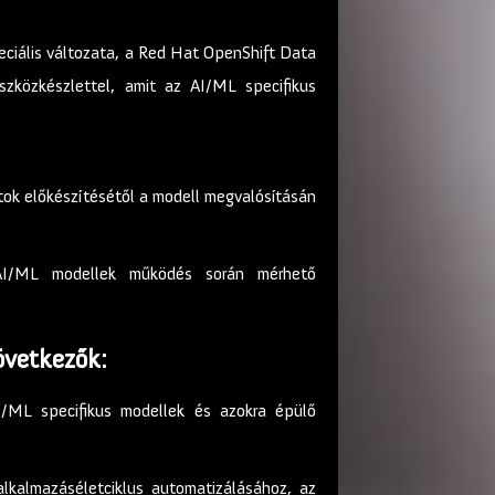
eciális változata, a Red Hat OpenShift Data
zközkészlettel, amit az AI/ML specifikus
tok előkészítésétől a modell megvalósításán
 AI/ML modellek működés során mérhető
övetkezők:
I/ML specifikus modellek és azokra épülő
lkalmazáséletciklus automatizálásához, az