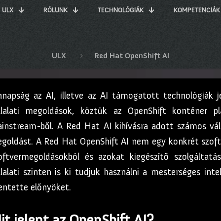
ULX
RÓLUNK
TECHNOLÓGIÁK
KOMPETENCIÁK
ULX
Red Hat OpenShift AI
napság az AI, illetve az AI támogatott technológiák jel
llalati megoldások, köztük az OpenShift konténer 
instream-ből. A Red Hat AI kihívásra adott számos vál
goldást. A Red Hat OpenShift AI nem egy konkrét szoftve
oftvermegoldásokból és azokat kiegészítő szolgáltatá
llalati szinten is ki tudjuk használni a mesterséges inte
lentette előnyöket.
it jelent az OpenShift AI?