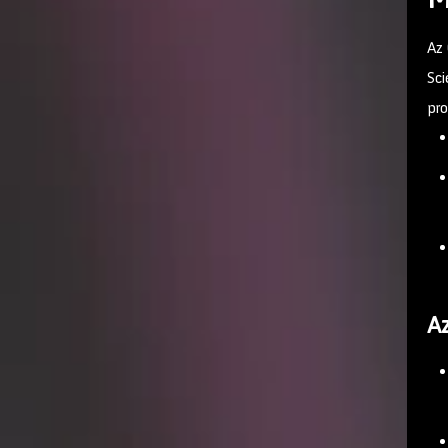
Az 
Sc
pro
A