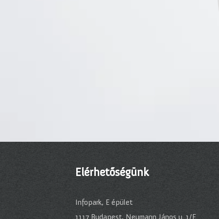
Elérhetőségünk
Infopark, E épület
1117 Budapest, Neumann János u. 1/E