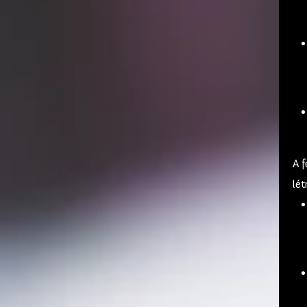
A f
lét