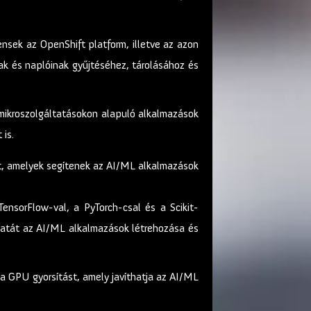
sek az OpenShift platform, illetve az azon
ak és naplóinak gyűjtéséhez, tárolásához és
mikroszolgáltatásokon alapuló alkalmazások
is.
ít, amelyek segítenek az AI/ML alkalmazások
ensorFlow-val, a PyTorch-csal és a Scikit-
álatát az AI/ML alkalmazások létrehozása és
 GPU gyorsítást, amely javíthatja az AI/ML