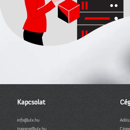
Kapcsolat
Cég
info@ulx.hu
Adós
training@ulx.hu
Cégj