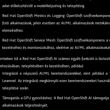
adat előkészítéstől a modellképzésig és telepítésig.
Red Hat OpenShift Metrics és Logging: OpenShift szoftverkomponen
futó alkalmazások, jelen esetben az AI/ML alkalmazások metrikáin
elemzéséhez.
Red Hat OpenShift Service Mesh: OpenShift szoftverkomponens a 
kezeléséhez és monitorozásához, ideértve az AI/ML alkalmazásokat 
entieken túl a Red Hat OpenShift AI számos egyéb funkciót is biztos
rehozásában, telepítésében és kezelésében, például:
Integráció a népszerű AI/ML keretrendszerekkel, mint például a T
Learnnel. Az integráció megkönnyíti ezen keretrendszereket haszn
telepítése során.
Támogatás a GPU gyorsításhoz. A Red Hat OpenShift AI támogatja a
alkalmazások teljesítményét.