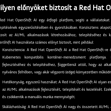
ilyen előnyöket biztosít a Red Hat O
Red Hat OpenShift AI egy átfogó platform, segíti a vállalatokat
epítésének egyszerűsítésében és gyorsításában. Konzisztens alapot
ztosít az AI/ML alkalmazások létrehozásához, telepítéséhez és k
nShift AI használata számos előnyt biztosít, mint például:
Konzisztencia: A Red Hat OpenShift AI a Red Hat OpenShift-re é
Kubernetes kompatibilis konténer-menedzsment platformja.
fejlesztéséhez és telepítéséhez, függetlenül attól, hogy az alk
nyilvános felhőben, vagy akár végponti (edge) környezetben működn
Hatékonyság, egyszerű használat: A Red Hat OpenShift AI olyan esz
az AI/ML alkalmazások fejlesztését, telepítését és kezelését. Ezek
és csökkentik a manuális munka mennyiségét.
Skálázhatóság: A Red Hat OpenShift AI nagy és összetett AI/ML a