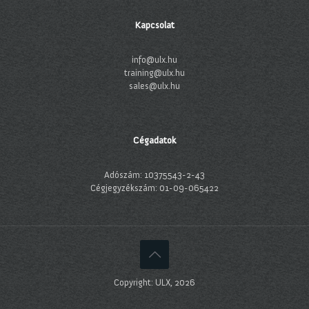
Kapcsolat
info@ulx.hu
training@ulx.hu
sales@ulx.hu
Cégadatok
Adószám: 10375543-2-43
Cégjegyzékszám: 01-09-065422
Copyright: ULX, 2026