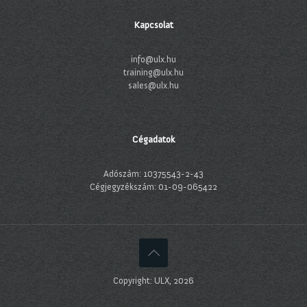
Kapcsolat
info@ulx.hu
training@ulx.hu
sales@ulx.hu
Cégadatok
Adószám: 10375543-2-43
Cégjegyzékszám: 01-09-065422
Copyright: ULX, 2026