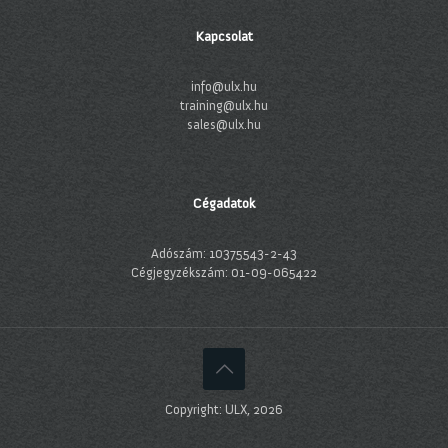
Kapcsolat
info@ulx.hu
training@ulx.hu
sales@ulx.hu
Cégadatok
Adószám: 10375543-2-43
Cégjegyzékszám: 01-09-065422
Copyright: ULX, 2026