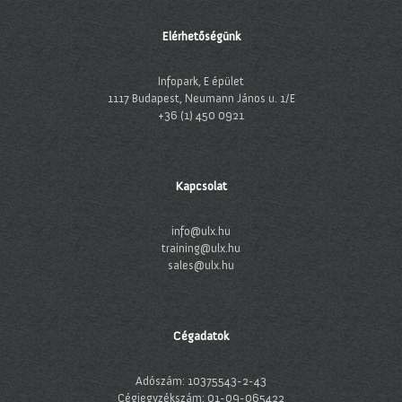
Elérhetőségünk
Infopark, E épület
1117 Budapest, Neumann János u. 1/E
+36 (1) 450 0921
Kapcsolat
info@ulx.hu
training@ulx.hu
sales@ulx.hu
Cégadatok
Adószám: 10375543-2-43
Cégjegyzékszám: 01-09-065422