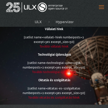
ULX
Hypervizor
Vállalati hírek
[catlist name=vallalati-hirek numberposts=2
excerpt=yes excerpt_size=50]
További vállalati hírek
Technológiai újdonságok
[catlist name=technologiai-ujdonsagok
numberposts=2 excerpt=yes excerpt_size=50]
További technológiai újdonságok
Oktatás és szolgáltatás
[catlist name=oktatas-es-szolgaltatas
numberposts=2 excerpt=yes excerpt_size=50]
További oktatási és szolgáltatási hírek