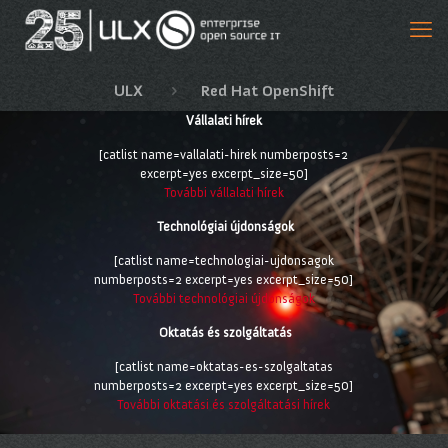
ULX
Red Hat OpenShift
Vállalati hírek
[catlist name=vallalati-hirek numberposts=2
excerpt=yes excerpt_size=50]
További vállalati hírek
Technológiai újdonságok
[catlist name=technologiai-ujdonsagok
numberposts=2 excerpt=yes excerpt_size=50]
További technológiai újdonságok
Oktatás és szolgáltatás
[catlist name=oktatas-es-szolgaltatas
numberposts=2 excerpt=yes excerpt_size=50]
További oktatási és szolgáltatási hírek