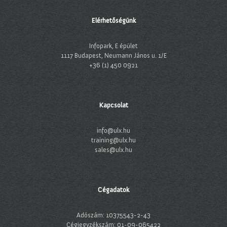
Elérhetőségünk
Infopark, E épület
1117 Budapest, Neumann János u. 1/E
+36 (1) 450 0921
Kapcsolat
info@ulx.hu
training@ulx.hu
sales@ulx.hu
Cégadatok
Adószám: 10375543-2-43
Cégjegyzékszám: 01-09-065422