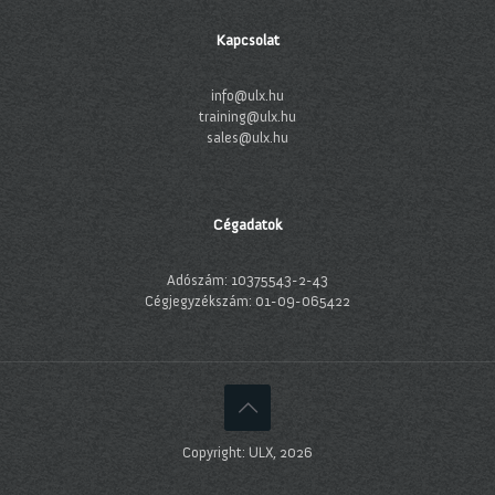
Kapcsolat
info@ulx.hu
training@ulx.hu
sales@ulx.hu
Cégadatok
Adószám: 10375543-2-43
Cégjegyzékszám: 01-09-065422
Copyright: ULX, 2026