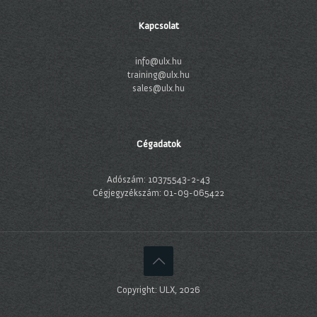
Kapcsolat
info@ulx.hu
training@ulx.hu
sales@ulx.hu
Cégadatok
Adószám: 10375543-2-43
Cégjegyzékszám: 01-09-065422
Copyright: ULX, 2026