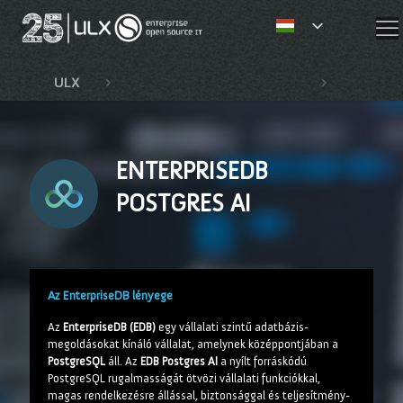
✕
ULX
Termékek és technológiák
Enterpri
ENTERPRISEDB
POSTGRES AI
Az EnterpriseDB lényege
Az
EnterpriseDB (EDB)
egy vállalati szintű adatbázis-
megoldásokat kínáló vállalat, amelynek középpontjában a
PostgreSQL
áll. Az
EDB Postgres AI
a nyílt forráskódú
PostgreSQL rugalmasságát ötvözi vállalati funkciókkal,
magas rendelkezésre állással, biztonsággal és teljesítmény-