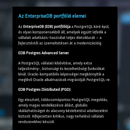
Az EnterpriseDB portfólió elemei
Az
EnterpriseDB (EDB) portfóliója
a PostgreSQL köré épül,
és olyan komponensekből áll, amelyek együtt lefedik a
vállalati adatbázis-használat teljes életciklusát – a
fejlesztéstől az üzemeltetésen át a modernizációig.
EDB Postgres Advanced Server
A PostgreSQL vállalati kibővítése, amely extra
teljesítmény-, biztonsági és kezelhetőségi funkciókat
kínál. Oracle-kompatibilis képességei megkönnyítik a
meglévő Oracle alkalmazások migrációját PostgreSQL-re.
EDB Postgres Distributed (PGD)
Egy elosztott, többcsomópontos PostgreSQL megoldás,
amely magas rendelkezésre állást, globális
skálázhatóságot és alacsony késleltetésű adatkezelést
biztosít. Kifejezetten kritikus, nagy terhelésű vállalati
rendszerekhez készült.