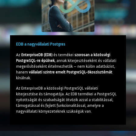
EDB a nagyvállalati Postgres
Az
EnterpriseDB (EDB)
és termékei
szorosan a közösségi
PostgreSQL-re épülnek
, annak kiterjesztéseként és vállalati
megerősítéseként értelmezhetők – nem külön adatbázist,
hanem
vállalati szintre emelt PostgreSQL-ökoszisztémát
kínálnak.
Az EnterpriseDB a közösségi PostgreSQL vállalati
kiterjesztése és támogatója. Az EDB termékei a PostgreSQL
nyitottságát és szabadságát ötvözik azzal a stabilitással,
támogatással és fejlett funkcionalitással, amelyre a
nagyvállalati környezeteknek szükségük van.