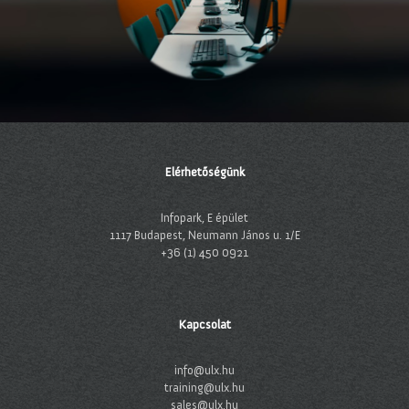
Elérhetőségünk
Infopark, E épület
1117 Budapest, Neumann János u. 1/E
+36 (1) 450 0921
Kapcsolat
info@ulx.hu
training@ulx.hu
sales@ulx.hu