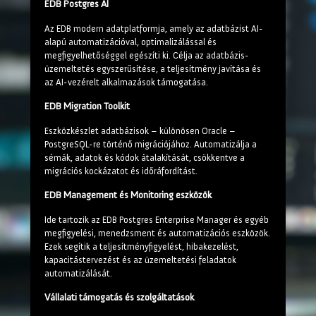
EDB Postgres AI
Az EDB modern adatplatformja, amely az adatbázist AI-
alapú automatizációval, optimalizálással és
megfigyelhetőséggel egészíti ki. Célja az adatbázis-
üzemeltetés egyszerűsítése, a teljesítmény javítása és
az AI-vezérelt alkalmazások támogatása.
EDB Migration Toolkit
Eszközkészlet adatbázisok – különösen Oracle –
PostgreSQL-re történő migrációjához. Automatizálja a
sémák, adatok és kódok átalakítását, csökkentve a
migrációs kockázatot és időráfordítást.
EDB Management és Monitoring eszközök
Ide tartozik az EDB Postgres Enterprise Manager és egyéb
megfigyelési, menedzsment és automatizációs eszközök.
Ezek segítik a teljesítményfigyelést, hibakezelést,
kapacitástervezést és az üzemeltetési feladatok
automatizálását.
Vállalati támogatás és szolgáltatások