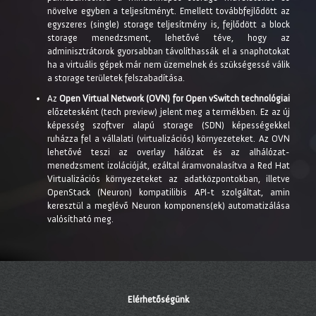
növelve egyben a teljesítményt. Emellett továbbfejlődött az
egyszeres (single) storage teljesítmény is, fejlődött a block
storage menedzsment, lehetővé téve, hogy az
adminisztrátorok gyorsabban távolíthassák el a snaphotokat
ha a virtuális gépek már nem üzemelnek és szükségessé válik
a storage területek felszabadítása.
Az
Open Virtual Network (OVN) for Open vSwitch technológiai
előzetesként (tech preview) jelent meg a termékben. Ez az új
képesség szoftver alapú storage (SDN) képességekkel
ruházza fel a vállalati (virtualizációs) környezeteket. Az OVN
lehetővé teszi az overlay hálózat és az alhálózat-
menedzsment izolációját, ezáltal áramvonalasítva a Red Hat
Virtualizációs környezeteket az adatközpontokban, illetve
OpenStack (Neuron) kompatilibis API-t szolgáltat, amin
keresztül a meglévő Neuron komponens(ek) automatizálása
valósítható meg.
Elérhetőségünk