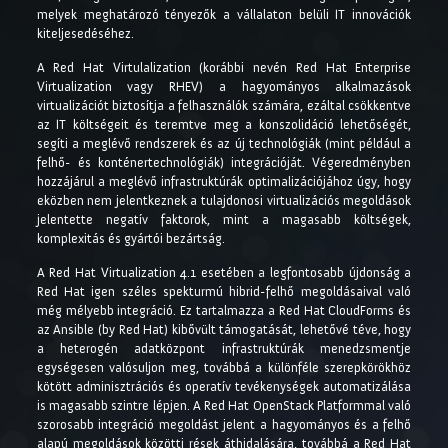
melyek meghatározó tényezők a vállalaton belüli IT innovációk
kiteljesedéséhez.
A Red Hat Virtulalization (korábbi nevén Red Hat Enterprise
Virtualization vagy RHEV) a hagyományos alkalmazások
virtualizációt biztosítja a felhasználók számára, ezáltal csökkentve
az IT költségeit és teremtve meg a konszolidáció lehetőségét,
segíti a meglévő rendszerek és az új technológiák (mint például a
felhő- és konténertechnológiák) integrációját. Végeredményben
hozzájárul a meglévő infrastruktúrák optimalizációjához úgy, hogy
eközben nem jelentkeznek a tulajdonosi virtualizációs megoldások
jelentette negatív faktorok, mint a magasabb költségek,
komplexitás és gyártói bezártság.
A Red Hat Virtualization 4.1 esetében a legfontosabb újdonság a
Red Hat igen széles spekturmú hibrid-felhő megoldásaival való
még mélyebb integráció. Ez tartalmazza a Red Hat CloudForms és
az Ansible (by Red Hat) kibővült támogatását, lehetővé téve, hogy
a heterogén adatközpont infrastruktúrák menedzsmentje
egységesen valósuljon meg, továbbá a különféle szerepkörökhöz
kötött adminisztrációs és operatív tevékenységek automatizálása
is magasabb szintre lépjen. A Red Hat OpenStack Platformmal való
szorosabb integráció megoldást jelent a hagyományos és a felhő
alapú megoldások közötti rések áthidalására, továbbá a Red Hat