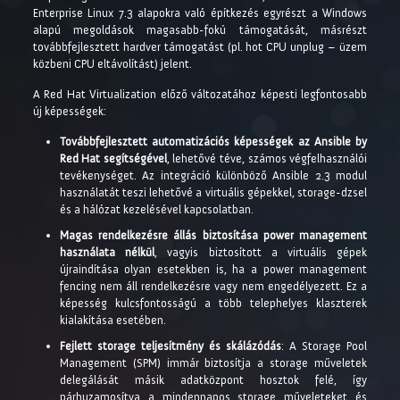
Enterprise Linux 7.3 alapokra való építkezés egyrészt a Windows
alapú megoldások magasabb-fokú támogatását, másrészt
továbbfejlesztett hardver támogatást (pl. hot CPU unplug – üzem
közbeni CPU eltávolítást) jelent.
A Red Hat Virtualization előző változatához képesti legfontosabb
új képességek:
Továbbfejlesztett automatizációs képességek az Ansible by
Red Hat segítségével
, lehetővé téve, számos végfelhasználói
tevékenységet. Az integráció különböző Ansible 2.3 modul
használatát teszi lehetővé a virtuális gépekkel, storage-dzsel
és a hálózat kezelésével kapcsolatban.
Magas rendelkezésre állás biztosítása power management
használata nélkül
, vagyis biztosított a virtuális gépek
újraindítása olyan esetekben is, ha a power management
fencing nem áll rendelkezésre vagy nem engedélyezett. Ez a
képesség kulcsfontosságú a több telephelyes klaszterek
kialakítása esetében.
Fejlett storage teljesítmény és skálázódás
: A Storage Pool
Management (SPM) immár biztosítja a storage műveletek
delegálását másik adatközpont hosztok felé, így
párhuzamosítva a mindennapos storage műveleteket és