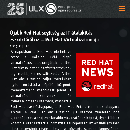
Újabb Red Hat segítség az IT átalakítás
eszköztárához – Red Hat Virtualization 4.1
2017-04-20
A napokban a Red Hat elérhetővé
tette a vállalat KVM alapú
virtualizációs platformjának, a Red
Hat Virtualization szoftverterméknek
legfrissebb, 4.1-es változatát. A Red
Hat Virtualization teljes mértékben
nyílt forráskódra épülő központi
menedzsment megoldást jelent a
virtualizált szerverek és
munkaállomások számára, mindezt a
Red Hat zászlóshajójára, a Red Hat Enterprise Linux alapjaira
építve. A Red Hat Virtualization 4.1 számos területen hoz
újdonságokat a szoftver korábbi változatához képest, ilyen többek
között a kiterjesztett automatizálási képesség az Ansible (by Red
Hat) integráció révén, illetve a bővített storage képességek,