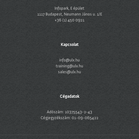
Infopark, E épület
1117 Budapest, Neumann János u. 1/E
+36 (1) 450 0921
Kapcsolat
info@ulx.hu
training@ulx.hu
sales@ulx.hu
Cégadatok
Adószám: 10375543-2-43
Cégjegyzékszám: 01-09-065422