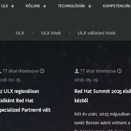
ULX
RÓLUNK
TECHNOLÓGIÁK
KOMPETENCIÁK
ULX
ULX hírek
ULX vállalati hírek
TT
által létrehozva
TT
által létrehozva
026-02-25
2025-05-29
z ULX regionálisan
Red Hat Summit 2025 els
lsőként Red Hat
kézből
pecialized Partnerré vált
Két év után, 2025 májusában
ismét Boston adott otthont a