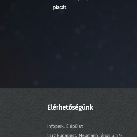
piacát
Elérhetőségünk
Infopark, E épület
1117 Budapest, Neumann János u. 1/E