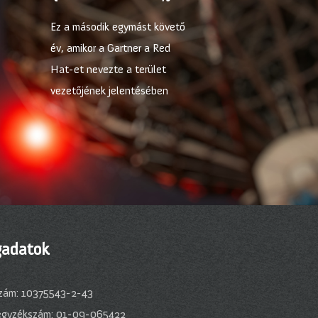
Ez a második egymást követő
év, amikor a Gartner a Red
Hat-et nevezte a terület
vezetőjének jelentésében
adatok
zám: 10375543-2-43
egyzékszám: 01-09-065422