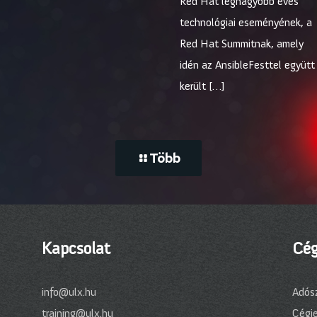
Red Hat legnagyobb éves
technológiai eseményének, a
Red Hat Summitnak, amely
idén az AnsibleFesttel együtt
került
[…]
Több
Kapcsolat
Cég
info@ulx.hu
Adós
training@ulx.hu
Cégj