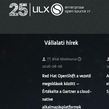
Vállalati hírek
TT
által létrehozva
2026-08-06
2
Red Hat OpenShift a vezető
A
megoldások között –
e
Értékelte a Gartner a cloud-
S
native
alkalmazásplatformok