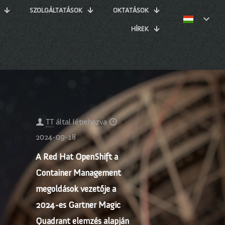
SZOLGÁLTATÁSOK
OKTATÁSOK
HÍREK
TT
által létrehozva
2024-09-18
ő
A Red Hat OpenShift a
Container Management
megoldások vezetője a
2024-es Gartner Magic
Quadrant elemzés alapján