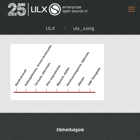
ULX
ulx_szolg
Elérhetőségünk