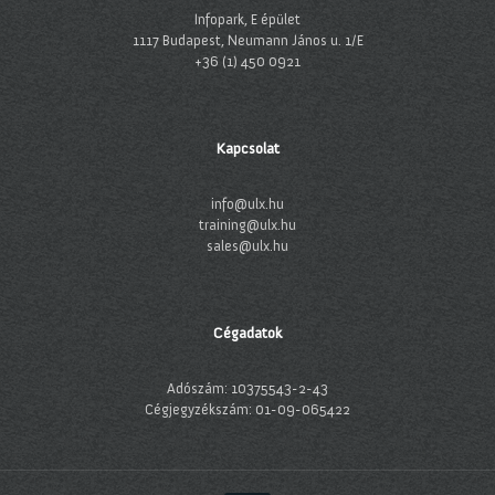
Infopark, E épület
1117 Budapest, Neumann János u. 1/E
+36 (1) 450 0921
Kapcsolat
info@ulx.hu
training@ulx.hu
sales@ulx.hu
Cégadatok
Adószám: 10375543-2-43
Cégjegyzékszám: 01-09-065422