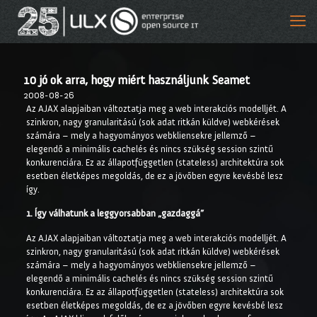
10 jó ok arra, hogy miért használjunk Seamet
2008-08-26
Az AJAX alapjaiban változtatja meg a web interakciós modelljét. A
szinkron, nagy granularitású (sok adat ritkán küldve) webkérések
számára – mely a hagyományos webkliensekre jellemző –
elegendő a minimális cachelés és nincs szükség session szintű
konkurenciára. Ez az állapotfüggetlen (stateless) architektúra sok
esetben életképes megoldás, de ez a jövőben egyre kevésbé lesz
így.
1. Így válhatunk a leggyorsabban „gazdaggá”
Az AJAX alapjaiban változtatja meg a web interakciós modelljét. A
szinkron, nagy granularitású (sok adat ritkán küldve) webkérések
számára – mely a hagyományos webkliensekre jellemző –
elegendő a minimális cachelés és nincs szükség session szintű
konkurenciára. Ez az állapotfüggetlen (stateless) architektúra sok
esetben életképes megoldás, de ez a jövőben egyre kevésbé lesz