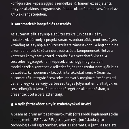
konfigurációs képességgel is rendelkezik), hanem ez azt jelenti,
hogy az általános programozási feladatok során nem veszünk el az
XML-ek rengetegében.
8. Automatizált integrációs tesztelés
Az automatizált egység-alapú tesztekre (unit test) igény
mutatkozik bármelyik projekt során. Azonban több, mint veszélyes
kizárólag az egység-alapú tesztelésre támaszkodni. A legtöbb hiba
a komponensek közötti interakcióra, és a komponensek illetve a
konténer környezet közötti interakciókra vezethető vissza. A
tesztelési egységek nem képesek arra, hogy megfelelően
modellezzék a konténer viselkedését, és rendszerint nem írják le az
összetett, komponensek közötti interakciókat sem. A Seam az
automatizált integrációtesztelés innovatív megközelítését vezeti
be, ahol egy kérés vagy párbeszéd teljes folyamát emulálhatjuk, és
tesztelhetjük a Java kód minden rétegét az alkalmazásban, a
prezentációtól a perzisztenciáig.
9. A nyílt forráskódot a nyílt szabványokkal ötvözi
A Seam az olyan nyílt szabványok nyílt forráskódú implementációin
alapul, mint a JSF és az EJB 3.0, olyan nyílt forráskódú újító
technológiákkal egyetemben, mint a Hibernate, a jBPM, a Facelets,