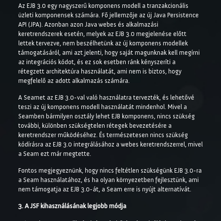
Az EJB 3.0 egy nagyszerű komponens modell a tranzakcionális
üzleti komponensek számára. Fő jellemzője az új Java Persistence
API (JPA). Azonban azon Java webes és alkalmazási
keretrendszerek esetén, melyek az EJB 3.0 megjelenése előtt
lettek tervezve, nem beszélhetünk az új komponens modellek
támogatásáról, ami azt jelenti, hogy saját magunknak kell megírni
az integrációs kódot, és ez sok esetben ránk kényszeríti a
rétegzett architektúra használatát, ami nem is biztos, hogy
megfelelő az adott alkalmazás számára.
A Seamet az EJB 3.0-val való használatra tervezték, és lehetővé
teszi az új komponens modell használatát mindenhol. Mivel a
Seamben bármilyen osztály lehet EJB komponens, nincs szükség
további, különben szükségtelen rétegek bevezetésére a
keretrendszer működéséhez. És természetesen nincs szükség
kódírásra az EJB 3.0 integrálásához a webes keretrendszerrel, mivel
a Seam ezt már megtette.
Fontos megjegyeznünk, hogy nincs feltétlen szükségünk EJB 3.0-ra
a Seam használatához, és ha olyan környezetben fejlesztünk, ami
nem támogatja az EJB 3.0-át, a Seam erre is nyújt alternatívát.
3. A JSF kihasználásának legjobb módja