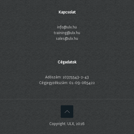
Kapcsolat
info@ulx.hu
training@ulx.hu
sales@ulx.hu
Cégadatok
Adószám: 10375543-2-43
Cégjegyzékszám: 01-09-065422
Copyright: ULX, 2026