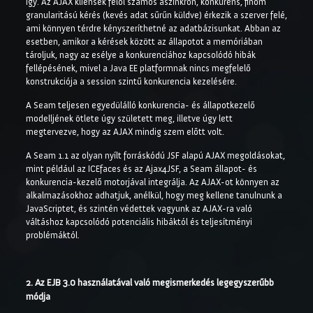
így. Az AJAX kliensek felől számos aszinkron, konkurens, finom
granularitású kérés (kevés adat sűrűn küldve) érkezik a szerver felé,
ami könnyen térdre kényszeríthetné az adatbázisunkat. Abban az
esetben, amikor a kérések között az állapotot a memóriában
tároljuk, nagy az esélye a konkurenciához kapcsolódó hibák
fellépésének, mivel a Java EE platformnak nincs megfelelő
konstrukciója a session szintű konkurencia kezelésére.
A Seam teljesen egyedülálló konkurencia- és állapotkezelő
modelljének ötlete úgy született meg, illetve úgy lett
megtervezve, hogy az AJAX mindig szem előtt volt.
A Seam 1.1 az olyan nyílt forráskódú JSF alapú AJAX megoldásokat,
mint például az ICEfaces és az Ajax4JSF, a Seam állapot- és
konkurencia-kezelő motorjával integrálja. Az AJAX-ot könnyen az
alkalmazásokhoz adhatjuk, anélkül, hogy meg kellene tanulnunk a
JavaScriptet, és szintén védettek vagyunk az AJAX-ra való
váltáshoz kapcsolódó potenciális hibáktól és teljesítményi
problémáktól.
2. Az EJB 3.0 használatával való megismerkedés legegyszerűbb
módja