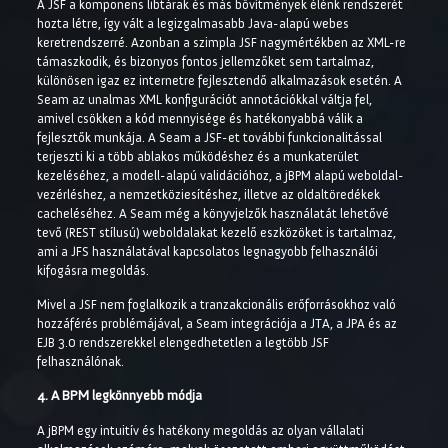
A JSF a komponens libtárak és más bővítmények élénk rendszerét
hozta létre, így vált a legizgalmasabb Java-alapú webes
keretrendszerré. Azonban a szimpla JSF nagymértékben az XML-re
támaszkodik, és bizonyos fontos jellemzőket sem tartalmaz,
különösen igaz ez internetre fejlesztendő alkalmazások esetén. A
Seam az unalmas XML konfigurációt annotációkkal váltja fel,
amivel csökken a kód mennyisége és hatékonyabbá válik a
fejlesztők munkája. A Seam a JSF-et további funkcionalitással
terjeszti ki a több ablakos működéshez és a munkaterület
kezeléséhez, a modell-alapú validációhoz, a jBPM alapú weboldal-
vezérléshez, a nemzetköziesítéshez, illetve az oldaltöredékek
cacheléséhez. A Seam még a könyvjelzők használatát lehetővé
tevő (REST stílusú) weboldalakat kezelő eszközöket is tartalmaz,
ami a JFS használatával kapcsolatos legnagyobb felhasználói
kifogásra megoldás.
Mivel a JSF nem foglalkozik a tranzakcionális erőforrásokhoz való
hozzáférés problémájával, a Seam integrációja a JTA, a JPA és az
EJB 3.0 rendszerekkel elengedhetetlen a legtöbb JSF
felhasználónak.
4. A BPM legkönnyebb módja
A jBPM egy intuitív és hatékony megoldás az olyan vállalati