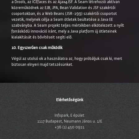
a Drools, az ICEfaces és az Ajax4JSF. A Seam létrehozói aktívan
közreműködnek az EJB, JPA, Bean Validation és JSF szakértői
csoportokban, és a Web Beans (JSR-299) szakértői csoportot
vezetik, melynek célja a Seam ötletek beültetése a Java EE
szabványba. A Seam projekt teljes mértékben elkötelezett a nyílt
forráskódú innováció iránt, mely a Java platform új ötleteinek
kialakítását és bővítéseit segíti elő.
10. Egyszerűen csak működik
Végül az utolsó ok a használatra az, hogy próbáljuk csak ki, mert
biztosan elnyeri majd tetszésünket.
Elérhetőségünk
Infopark, E épület
1117 Budapest, Neumann János u. 1/E
+36 (1) 450 0921