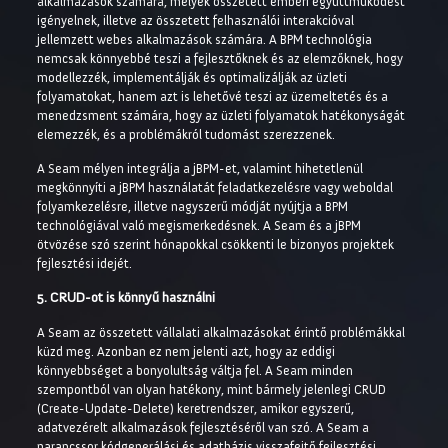
alkalmazások számára, melyek összetett emberi együttműködést
igényelnek, illetve az összetett felhasználói interakcióval
jellemzett webes alkalmazások számára. A BPM technológia
nemcsak könnyebbé teszi a fejlesztőknek és az elemzőknek, hogy
modellezzék, implementálják és optimalizálják az üzleti
folyamatokat, hanem azt is lehetővé teszi az üzemeltetés és a
menedzsment számára, hogy az üzleti folyamatok hatékonyságát
elemezzék, és a problémákról tudomást szerezzenek.
A Seam mélyen integrálja a jBPM-et, valamint hihetetlenül
megkönnyíti a jBPM használatát feladatkezelésre vagy weboldal
folyamkezelésre, illetve nagyszerű módját nyújtja a BPM
technológiával való megismerkedésnek. A Seam és a jBPM
ötvözése szó szerint hónapokkal csökkenti le bizonyos projektek
fejlesztési idejét.
5. CRUD-ot is könnyű használni
A Seam az összetett vállalati alkalmazásokat érintő problémákkal
küzd meg. Azonban ez nem jelenti azt, hogy az eddigi
könnyebbséget a bonyolultság váltja fel. A Seam minden
szempontból van olyan hatékony, mint bármely jelenlegi CRUD
(Create-Update-Delete) keretrendszer, amikor egyszerű,
adatvezérelt alkalmazások fejlesztéséről van szó. A Seam a
parancssor kódgenerálási és adatbázis visszafejtő fejlesztési