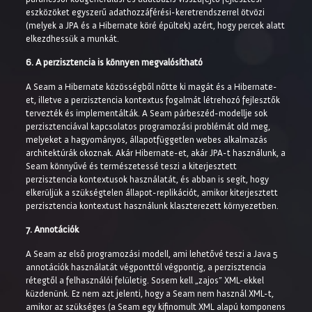
eszközöket egyszerű adathozzáférési-keretrendszerrel ötvözi
(melyek a JPA és a Hibernate köré épültek) azért, hogy percek alatt
elkezdhessük a munkát.
6. A perzisztencia is könnyen megvalósítható
A Seam a Hibernate közösségből nőtte ki magát és a Hibernate-
et, illetve a perzisztencia kontextus fogalmát létrehozó fejlesztők
tervezték és implementálták. A Seam párbeszéd-modellje sok
perzisztenciával kapcsolatos programozási problémát old meg,
melyeket a hagyományos, állapotfüggetlen webes alkalmazás
architektúrák okoznak. Akár Hibernate-et, akár JPA-t használunk, a
Seam könnyűvé és természetessé teszi a kiterjesztett
perzisztencia kontextusok használatát, és abban is segít, hogy
elkerüljük a szükségtelen állapot-replikációt, amikor kiterjesztett
perzisztencia kontextust használunk klaszterezett környezetben.
7. Annotációk
A Seam az első programozási modell, ami lehetővé teszi a Java 5
annotációk használatát végponttól végpontig, a perzisztencia
rétegtől a felhasználói felületig. Sosem kell „zajos” XML-ekkel
küzdenünk. Ez nem azt jelenti, hogy a Seam nem használ XML-t,
amikor az szükséges (a Seam egy kifinomult XML alapú komponens