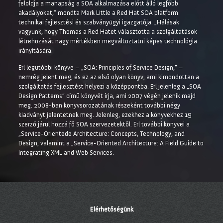
feloldja a manapság a SOA alkalmazása előtt álló legfőbb
akadályokat,” mondta Mark Little a Red Hat SOA platform
technikai fejlesztési és szabványügyi igazgatója. „Hálásak
vagyunk, hogy Thomas a Red Hatet választotta a szolgáltatások
létrehozását nagy mértékben megváltoztatni képes technológia
irányítására.
Erl legutóbbi könyve – „SOA: Principles of Service Design,” –
nemrég jelent meg, és ez az első olyan könyv, ami kimondottan a
szolgáltatás fejlesztést helyezi a középpontba. Erl jelenleg a „SOA
Design Patterns” című könyvét írja, ami 2007 végén jelenik majd
meg. 2008-ban könyvsorozatának részeként további négy
kiadványt jelentetnek meg. Jelenleg, ezekhez a könyvekhez 19
szerző járul hozzá fő SOA szervezetektől. Erl további könyvei a
„Service-Orientede Architecture: Concepts, Technology, and
Design, valamint a „Service-Oriented Architecture: A Field Guide to
Integrating XML and Web Services.
Elérhetőségünk