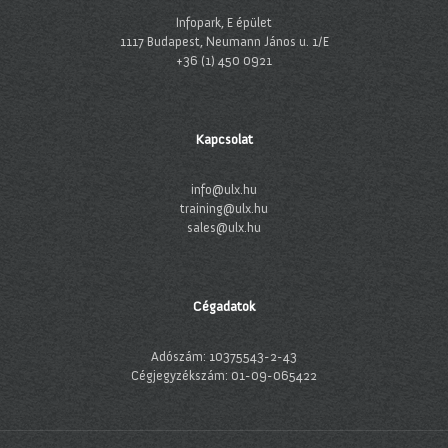
Infopark, E épület
1117 Budapest, Neumann János u. 1/E
+36 (1) 450 0921
Kapcsolat
info@ulx.hu
training@ulx.hu
sales@ulx.hu
Cégadatok
Adószám: 10375543-2-43
Cégjegyzékszám: 01-09-065422