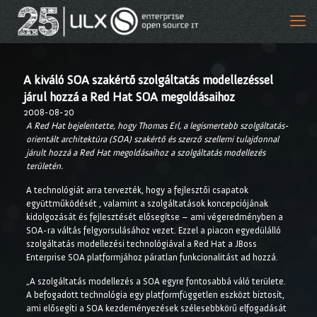
A kiváló SOA szakértő szolgáltatás modellezéssel
járul hozzá a Red Hat SOA megoldásaihoz
2008-08-20
A Red Hat bejelentette, hogy Thomas Erl, a legismertebb szolgáltatás-
orientált architektúra (SOA) szakértő és szerző szellemi tulajdonnal
járult hozzá a Red Hat megoldásaihoz a szolgáltatás modellezés
területén.
A technológiát arra tervezték, hogy a fejlesztői csapatok
együttműködését , valamint a szolgáltatások koncepciójának
kidolgozását és fejlesztését elősegítse – ami végeredményben a
SOA-ra váltás felgyorsulásához vezet. Ezzel a piacon egyedülálló
szolgáltatás modellezési technológiával a Red Hat a JBoss
Enterprise SOA platformjához páratlan funkcionalitást ad hozzá.
„A szolgáltatás modellezés a SOA egyre fontosabbá váló területe.
A befogadott technológia egy platformfüggetlen eszközt biztosít,
ami elősegíti a SOA kezdeményezések szélesebbkörű elfogadását