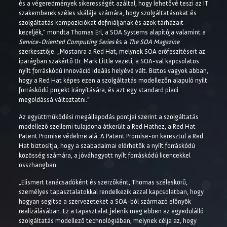
és a végeredmények sikerességét azáltal, hogy lehetővé teszi az IT
szakemberek széles skálája számára, hogy szolgáltatásokat és
szolgáltatás kompozíciókat definiáljanak és azok tárházait
kezeljék,” mondta Thomas Erl, a SOA Systems alapítója valamint a
Service-Oriented Computing Series
és a
The SOA Magazine
szerkesztője. „Mostanra a Red Hat, melynek SOA erőfeszítéseit az
iparágban szakértő Dr. Mark Little vezeti, a SOA-val kapcsolatos
nyílt forráskódú innováció ideális helyévé vált. Biztos vagyok abban,
hogy a Red Hat képes ezen a szolgáltatás modellezőn alapuló nyílt
forráskódú projekt irányítására, és azt egy standard piaci
megoldássá változtatni.”
Az együttműködési megállapodás pontjai szerint a szolgáltatás
modellező szellemi tulajdona átkerült a Red Hathez, a Red Hat
Patent Promise védelme alá. A Patent Promise-on keresztül a Red
Hat biztosítja, hogy a szabadalmai elérhetők a nyílt forráskódú
közösség számára, a jóváhagyott nyílt forráskódú licencekkel
összhangban.
„Elismert tanácsadóként és szerzőként, Thomas széleskörű,
személyes tapasztalatokkal rendelkezik azzal kapcsolatban, hogy
hogyan segítse a szervezeteket a SOA-ból származó előnyök
realizálásában. Ez a tapasztalat jelenik meg ebben az egyedülálló
szolgáltatás modellező technológiában, melynek célja az, hogy