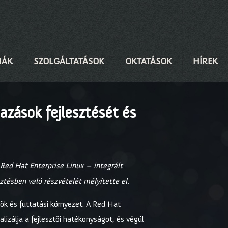
IÁK
SZOLGÁLTATÁSOK
OKTATÁSOK
HÍREK
mazások fejlesztését és
Red Hat Enterprise Linux – integrált
sztésben való részvételét mélyítette el.
özök és futtatási környezet. A Red Hat
izálja a fejlesztői hatékonyságot, és végül