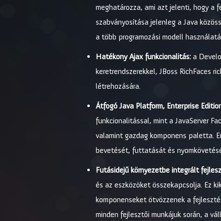
meghatározza, ami azt jelenti, hogy a
szabványosítása jelenleg a Java közössé
a több programozási modell használatá
Hatékony Ajax funkcionalitás:
a Develop
keretrendszerekkel, JBoss RichFaces r
létrehozására.
Átfogó Java Platform, Enterprise Editio
funkcionalitással, mint a JavaServer Fa
valamint gazdag komponens paletta. Em
bevetését, futtatását és nyomkövetését
Futásidejű környezetbe integrált fejles
és az eszközöket összekapcsolja. Ez ki
komponenseket ötvözzenek a fejlesztés 
minden fejlesztői munkájuk során, a váll