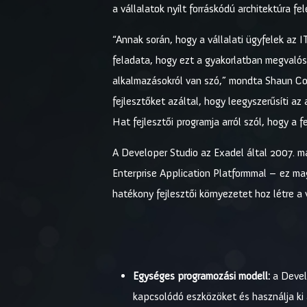
a vállalatok nyílt forráskódú architektúra f
“Annak során, hogy a vállalati ügyfelek az I
feladata, hogy ezt a gyakorlatban megvalósí
alkalmazásokról van szó,” mondta Shaun Co
fejlesztőket azáltal, hogy leegyszerűsíti a
Hat fejlesztői programja arról szól, hogy a
A Developer Studio az Exadel által 2007. m
Enterprise Application Platformmal – ez mag
hatékony fejlesztői környezetet hoz létre a
Egységes programozási modell:
a Devel
kapcsolódó eszközöket és használja ki 