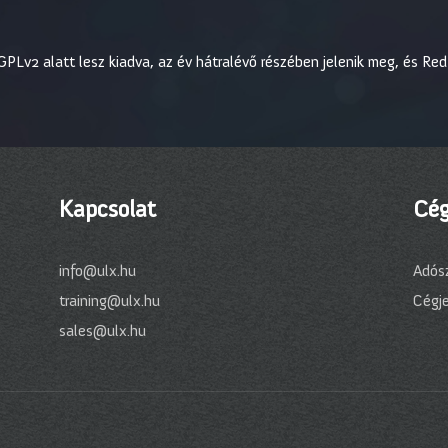
GPLv2 alatt lesz kiadva, az év hátralévő részében jelenik meg, és Red 
Kapcsolat
Cég
info@ulx.hu
Adós
training@ulx.hu
Cégj
sales@ulx.hu