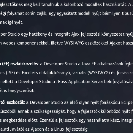
 fejlesztőknek meg kell tanulniuk a különböző modellek használatát.
gi folyamat során zajlik, egy egyesített modell nyújt bármilyen típusú
nak igényét.
er Studio egy hatékony és integrált Ajax fejlesztési környezetet nyú
ich webes komponensekkel, illetve WYSIWYG eszközökkel Ajaxot haszn
n (EE) eszközkezelés:
a Developer Studio a Java EE alkalmazások fejle
ces (JSF) és Facelets oldalak kéirányú, vizuális (WYSIWYG) és forrássz
ellett a Developer Studio a JBoss Application Server belefoglalásáva
 is leegyszerűsíti.
ztői eszközök:
a Developer Studio az első olyan nyílt forráskódú Eclips
küszöböli annak a szükségességét, hogy a fejlesztők különböző nyílt 
megkezdése előtt. Ezentúl a fejlesztők egy használatra kész, integrá
alati Javától az Ajaxon át a Linux fejlesztésig.