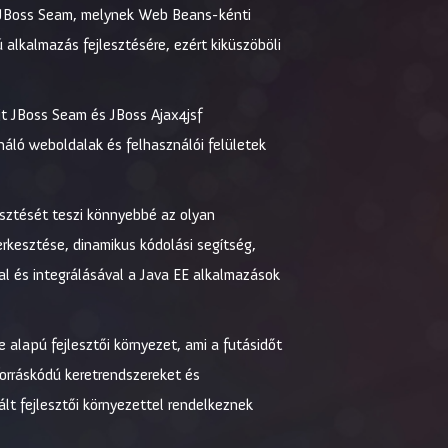
 A JBoss Seam, melynek Web Beans-kénti
 alkalmazás fejlesztésére, ezért kiküszöböli
jt JBoss Seam és JBoss Ajax4jsf
áló weboldalak és felhasználói felületek
sztését teszi könnyebbé az olyan
erkesztése, dinamikus kódolási segítség,
l és integrálásával a Java EE alkalmazások
e alapú fejlesztői környezet, ami a futásidőt
forráskódú keretrendszereket és
lt fejlesztői környezettel rendelkeznek