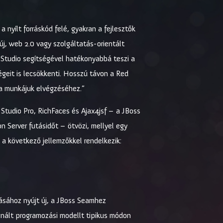
 nyílt forráskód felé, gyakran a fejlesztők
új, web 2.0 vagy szolgáltatás-orientált
Studio segítségével hatékonyabbá teszi a
égeit is lecsökkenti. Hosszú távon a Red
k a munkájuk elvégzéséhez.”
Studio Pro, RichFaces és Ajax4jsf – a JBoss
 Server futásidőt – ötvözi, mellyel egy
 a következő jellemzőkkel rendelkezik:
ásához nyújt új, a JBoss Seamhez
znált programozási modellt tipikus módon