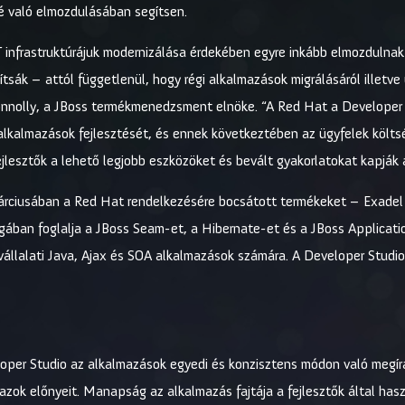
elé való elmozdulásában segítsen.
T infrastruktúrájuk modernizálása érdekében egyre inkább elmozdulnak a
tsák – attól függetlenül, hogy régi alkalmazások migrálásáról illetve 
nnolly, a JBoss termékmenedzsment elnöke. “A Red Hat a Developer 
z alkalmazások fejlesztését, és ennek következtében az ügyfelek költs
 fejlesztők a lehető legjobb eszközöket és bevált gyakorlatokat kapjá
árciusában a Red Hat rendelkezésére bocsátott termékeket – Exadel 
ában foglalja a JBoss Seam-et, a Hibernate-et és a JBoss Application
 vállalati Java, Ajax és SOA alkalmazások számára. A Developer Studio
oper Studio az alkalmazások egyedi és konzisztens módon való megír
azok előnyeit. Manapság az alkalmazás fajtája a fejlesztők által has