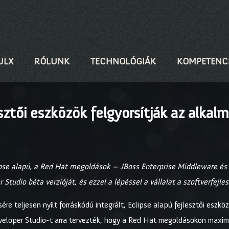
ULX
RÓLUNK
TECHNOLÓGIÁK
KOMPETENC
sztői eszközök felgyorsítják az alkal
lipse alapú, a Red Hat megoldások – JBoss Enterprise Middleware és 
Studio béta verzióját, és ezzel a lépéssel a vállalat a szoftverfejle
ére teljesen nyílt forráskódú integrált, Eclipse alapú fejlesztői eszk
veloper Studio-t arra tervezték, hogy a Red Hat megoldásokon maximal