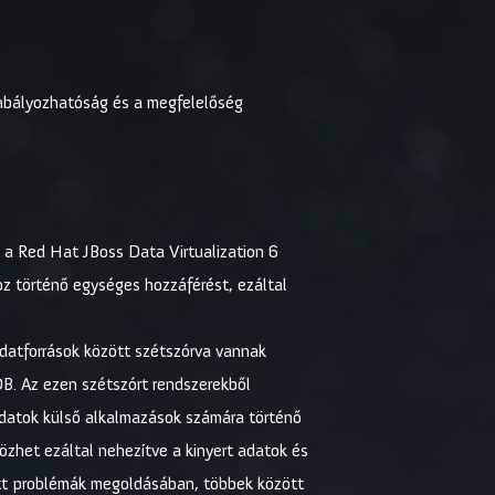
zabályozhatóság és a megfelelőség
e a Red Hat JBoss Data Virtualization 6
oz történő egységes hozzáférést, ezáltal
datforrások között szétszórva vannak
B. Az ezen szétszórt rendszerekből
t adatok külső alkalmazások számára történő
özhet ezáltal nehezítve a kinyert adatok és
tett problémák megoldásában, többek között