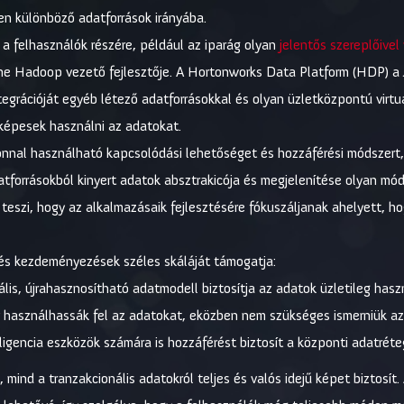
zen különböző adatforrások irányába.
a felhasználók részére, például az iparág olyan
jelentős szereplőive
ache Hadoop vezető fejlesztője. A Hortonworks Data Platform (HDP) a 
grációját egyéb létező adatforrásokkal és olyan üzletközpontú virtuá
képesek használni az adatokat.
onnal használható kapcsolódási lehetőséget és hozzáférési módszert, t
atforrásokból kinyert adatok absztrakicója és megjelenítése olyan mó
teszi, hogy az alkalmazásaik fejlesztésére fókuszáljanak ahelyett, h
k és kezdeményezések széles skáláját támogatja:
ális, újrahasznosítható adatmodell biztosítja az adatok üzletileg has
y használhassák fel az adatokat, eközben nem szükséges ismerniük a
elligencia eszközök számára is hozzáférést biztosít a központi adatrét
mind a tranzakcionális adatokról teljes és valós idejű képet biztosít. 