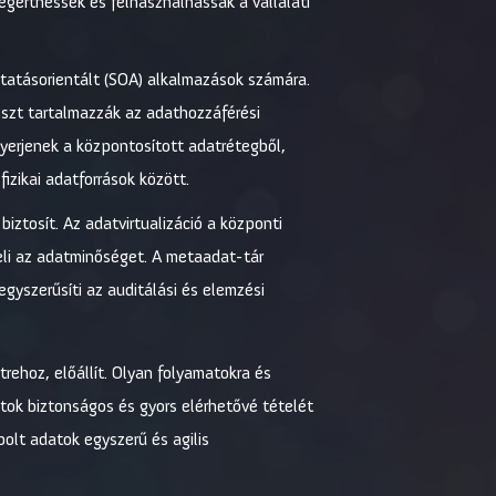
egérthessék és felhasználhassák a vállalati
ltatásorientált (SOA) alkalmazások számára.
észt tartalmazzák az adathozzáférési
yerjenek a központosított adatrétegből,
izikai adatforrások között.
 biztosít. Az adatvirtualizáció a központi
eli az adatminőséget. A metaadat-tár
egyszerűsíti az auditálási és elemzési
trehoz, előállít. Olyan folyamatokra és
atok biztonságos és gyors elérhetővé tételét
bolt adatok egyszerű és agilis