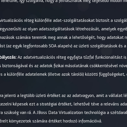
zi lehetővé, így szolgálva, hogy a felhasználók még teljesebb módon m
irtualizációs réteg különféle adat-szolgáltatásokat biztosít a szolgá
leegyszerűsíti az olyan adatszolgáltatások létrehozását, amelyek egyr
almazások számára teremtik meg annak a lehetőségét, hogy adatokat n
t (az egyik legfontosabb SOA alapelv) az üzleti szolgáltatások és a f
bályozás:
Az adatvirtualizációs réteg egyfajta tűzfal funkcionalitást is
s biztonságával és az adatok fizikai másolatának csökkentésével növ
és a különféle adatelemek (illetve azok tárolói) közötti függőségeket, 
 jelenti a legtöbb üzleti értéket az az adatvagyon, amit a vállalat lé
kezelni képesek ezt a stratégiai értéket, lehetővé téve a releváns ad
ra szükség van rá. A JBoss Data Virtualization technológia a szétdara
érelt környezetek számára értéket hordozó információvá.