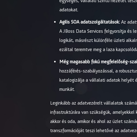
egységes, vállalati szintű nézetét tes
adatokat.
Agilis SOA adatszolgáltatások:
Az adatv
A JBoss Data Services felgyorsítja és 
logikát, másrészt különféle üzleti alk
ezáltal teremtve meg a laza kapcsolódás
Még magasabb fokú megfelelőség-sza
hozzáférés-szabályozással, a robusztu
katalogizálja a vállalati adatok helyét 
munkát.
Leginkább az adatvezérelt vállalatok számára
infrastruktúrára van szükségük, amelyekkel 
akkor és oda, amikor és ahol az üzlet számá
transzformációját teszi lehetővé az adatvez