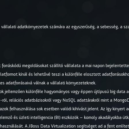
a vállalati adatkörnyezetek számára az egyszerűség, a sebesség, a s
t forráskódú megoldásokat szállító vállalata a mai napon bejelentett
latformot kínál és lehetővé teszi a különféle elosztott adatforrásokh
es adatforrásaivá válnak a vállalati környezeteknek.
tok jellemzően különféle hagyományos vagy éppen újtípusú big data a
-ról, relációs adatbázisokról vagy NoSQL adattárakról mint a MongoD
 azok felhasználása sok esetben valódi kihívást jelent. Az így kinyer
elemző és üzleti intelligencia (BI) eszközök – komoly akadályokba ütk
elhasználását. A JBoss Data Virtualization segítséget ad a fent emlí