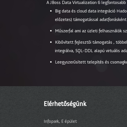
A JBoss Data Virtualization 6 legfontosabb
Big data és cloud data integráció Ha
előzetes) támogatással adatforrásként
Műszerfal ami az üzleti felhasználók sz
Kibővített fejlesztői támogatás , többe
integrálva, SQL-DDL alapú virtuális ada
Leegyszerűsített telepítés és csomagk
Elérhetőségünk
Infopark, E épület