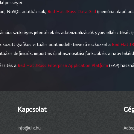
 képességei:
dood, NoSQL adatbázisok,
Red Hat JBoss Data Grid
(memória alapú ad
ámára szükséges jelentések és adatvizualizációk gyors elkészítését (is
k között grafikus virtuális adatmodell-tervező eszközzel a
Red Hat JB
tbázis definíciók, import és újrahasznosítási funkciók és a natív lek
észítés a
Red Hat JBoss Enterprise Application Platform
(EAP) haszná
Kapcsolat
Cég
info@ulx.hu
Adós