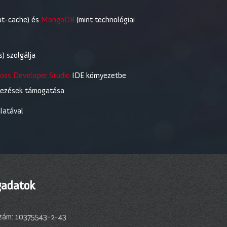
at-cache) és
MongoDB
(mint technológiai
) szolgálja
oss Developer Studio
IDE környezetbe
érdezések támogatása
latával
adatok
zám: 10375543-2-43