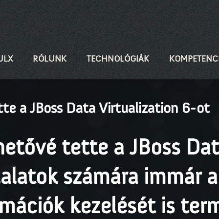
ULX
RÓLUNK
TECHNOLÓGIÁK
KOMPETENC
te a JBoss Data Virtualization 6-ot
etővé tette a JBoss Dat
llalatok számára immár a
rmációk kezelését is te