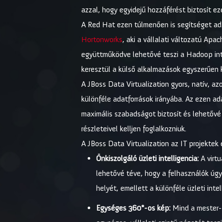
azzal, hogy egyidejű hozzáférést biztosít e
A Red Hat ezen túlmenően is segítséget ad 
Hortonworks
, aki a vállalati változatú Ap
együttműködve lehetővé teszi a Hadoop inte
keresztül a külső alkalmazások egyszerűen 
A JBoss Data Virtualization gyors, natív, az
különféle adatforrások irányába. Az ezen ad
maximális szabadságot biztosít és lehetővé 
részleteivel kelljen foglalkozniuk.
A JBoss Data Virtualization az IT projekte
Önkiszolgáló üzleti intelligencia:
A virtu
lehetővé téve, hogy a felhasználók úg
helyét, emellett a különféle üzleti int
Egységes 360°-os kép:
Mind a mester-, 