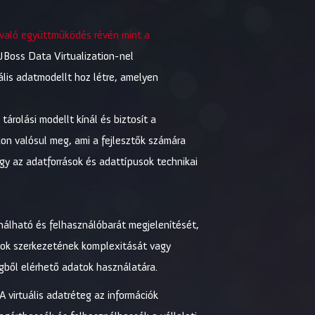
l való együttműködés révén mint a
JBoss Data Virtualization-nel
lis adatmodellt hoz létre, amelyen
árolási modellt kínál és biztosít a
don valósul meg, ami a fejlesztők számára
ogy az adatforrások és adattípusok technikai
ználható és felhasználóbarát megjelenítését,
zok szerkezetének komplexitását vagy
egből elérhető adatok használatára.
A virtuális adatréteg az információk