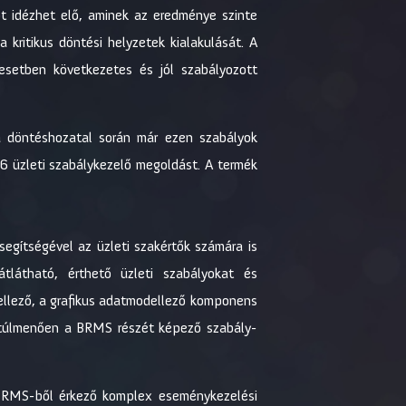
t idézhet elő, aminek az eredménye szinte
 kritikus döntési helyzetek kialakulását. A
setben következetes és jól szabályozott
a döntéshozatal során már ezen szabályok
6 üzleti szabálykezelő megoldást. A termék
gítségével az üzleti szakértők számára is
tlátható, érthető üzleti szabályokat és
ellező, a grafikus adatmodellező komponens
en túlmenően a BRMS részét képező szabály-
 BRMS-ből érkező komplex eseménykezelési