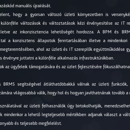
záskód manuális újraírását.
elent, hogy a gyorsan változó üzleti környezetben is versenyk
 különféle változások és változtatások kézi érvényesítése az IT 
illetve az inkonzisztencia lehetőségét hordozza. A BPM és BRM
tal a konzisztens állapotok fenntartásában illetve a mindenkor
 megteremtésében, ahol az üzleti és IT szereplők együttműködése gyo
s érvényre juttatni a különféle alkalmazás infrastruktúrákban.
k az ügyfeleik támogatására és az üzlet fejlesztésére fókuszálhatnak
RMS segítségével átláthatóbbakká válnak az üzleti funkciók, 
számára világosabbá válik, hogy hol és hogyan javíthatnának tovább 
nálatával az üzleti felhasználók úgy birtokolhatják, menedzselhet
k mindenkor a lehető legteljesebb mértékben adjanak választ a válto
konyabb és teljesebb megfelelést.