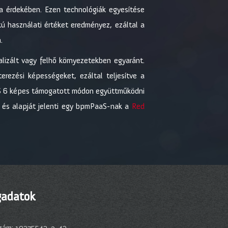
ása érdekében. Ezen technológiák egyesítése
 használati értéket eredményez, ezáltal a
.
lizált vagy felhő környezetekben egyaránt.
erezési képességeket, ezáltal teljesítve a
MS 6 képes támogatott módon együttműködni
l és alapját jelenti egy bpmPaaS-nak a
Red
adatok
zám: 10375543-2-43