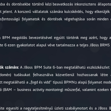
kba és döntésekbe történő kézi beavatkozás inkonzisztens állapoto
elent. A korszerű vállalatok számára kulcskérdés, hogy elkerüljék a
ontosságú folyamatok és döntések végrehajtása során minden e
an BPM megoldás bevezetésével együtt történik meg azért, hogy 
ite 6 ezen gyakorlatot alapul véve tartalmazza a teljes JBoss BRMS 
lók számára:
A JBoss BPM Suite 6-ban megtalálhatü eszközkészlet se
omén) tudásukat felhasználva közvetlenül hozhassanak létre á
ött megtalálható a „fogd és vidd” típusú BPMN2 alapú folyamat mod
ozó (BAM – business activity monitoring) műszerfal, valamint ezek
e egyesíti a nagyteljesítményű üzleti szabálymotort és a JBoss