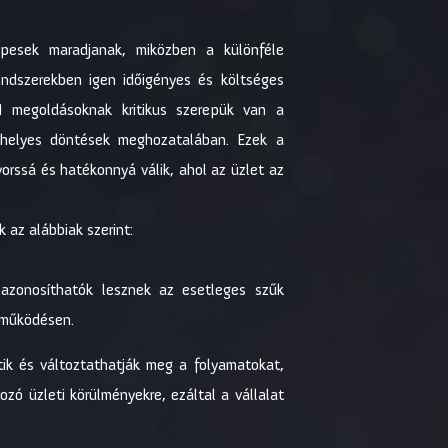
épesek maradjanak, miközben a különféle
rendszerekben igen időigényes és költséges
 megoldásoknak kritikus szerepük van a
i helyes döntések meghozatalában. Ezek a
rssá és hatékonnyá válik, ahol az üzlet az
 az alábbiak szerint:
azonosíthatók lesznek az esetleges szűk
a működésen.
ik és változtathatják meg a folyamatokat,
zó üzleti körülményekre, ezáltal a vállalat