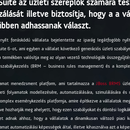
ite az üzleti szereplők számára tes
lását illetve biztosítja, hogy a a vá
űbben adhassanak választ.
ílt forráskódú vállalata bejelentette az iparág legátfogóbb nyí
ite 6-ot, ami egyben a vállalat következő generációs üzleti szabály
termékben valósítja meg az olyan vezető technológiák összegyűjté
i szabálykezelés (BRM – business rules management) és a komp
yamat menedzsment platform, ami tartalmazza a
JBoss BRMS
üzle
eti folyamatok modellezésére, automatizálására, szimulálására és
omplex eseménykezelés platformja, amire építkezve a vállalatok megv
tve hozhatják meg ahelyett, hogy ezen szabályokat és döntési logiká
get adnak ahhoz, hogy a vállalatok a dinamikusan változó piaci 
lyamat automatizálási képességek által, illetve kihasználva azt a kép