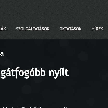
IÁK
SZOLGÁLTATÁSOK
OKTATÁSOK
HÍREK
ra
egátfogóbb nyílt