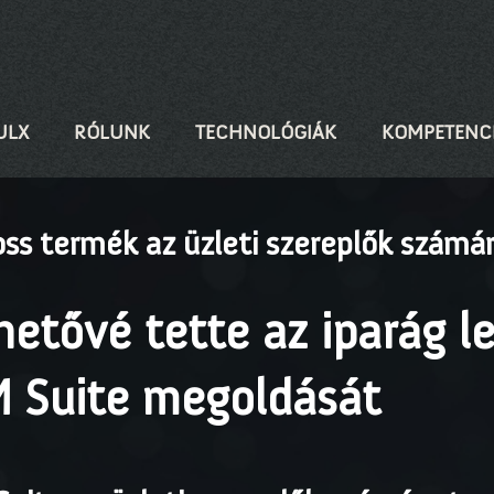
ULX
RÓLUNK
TECHNOLÓGIÁK
KOMPETENC
oss termék az üzleti szereplők számá
etővé tette az iparág l
M Suite megoldását