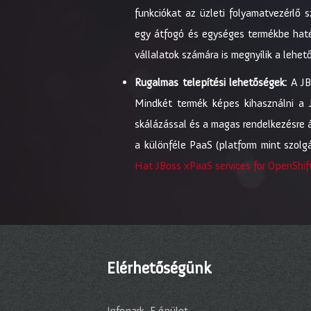
funkciókat az üzleti folyamatvezérlő 
egy átfogó és egységes termékbe haté
vállalatok számára is megnyílik a lehet
Rugalmas telepítési lehetőségek:
A JBo
Mindkét termék képes kihasználni a JB
skálázással és a magas rendelkezésre
a különféle PaaS (platform mint szol
Hat JBoss xPaaS services for OpenShif
Elérhetőségünk
Infopark, E épület