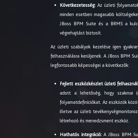
Következetesség:
Az üzleti folyamato
minden esetben magasabb költségeket j
JBoss BPM Suite és a BRMS a kulcsf
végrehajtást biztosít.
Az üzleti szabályok kezelése igen gyakr
felhasználásra kerüljenek. A JBoss BPM Su
legfontosabb képességei a következők:
Fejlett eszközkészlet üzleti felhaszná
adott a lehetőség, hogy szakmai (d
folyamatdefiníciókat. Az eszközök köz
illetve az üzleti tevékenységmonitor
létrehozó és menedzsment eszköz.
Hathatós integráció:
A JBoss BPM Suit