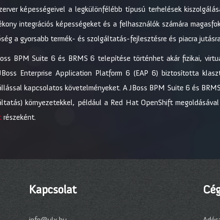
szerver képességeivel a legkülönfélébb típusú terhelések kiszolgál
kony integrációs képességeket és a felhasználók számára magasfokú
őség a gyorsabb termék- és szolgáltatás-fejlesztésre és piacra jutásra
ss BPM Suite 6 és BRMS 6 telepítése történhet akár fizikai, virtua
oss Enterprise Application Platform 6 (EAP 6) biztosította klaszt
 állással kapcsolatos követelményeket. A JBoss BPM Suite 6 és BR
gáltatás) környezetekkel, például a Red Hat OpenShift megoldásáva
t
részeként.
Kapcsolat
Cég
info@ulx.hu
Adós