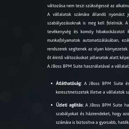
változása nem teszi szükségessé az alkalma
A vállalatok számára állandó nyomást j
szabályozásoknak is meg kell felelniük. A
tevékenység és komoly hibakockázatot 
munkafolyamatok automatizálásában, ezál
rendszerek segítenek az olyan környezetek
őt érintő változásokat pillanatok alatt képe
A JBoss BPM Suite használatával a vállalato
Átláthatóság:
A JBoss BPM Suite és B
keresztmetszetek illetve a vállalatok 
Üzleti agilitás:
A JBoss BPM Suite hasz
szabályokat és házirendeket, hogy azo
számára is biztosítva a gyorsabb, haté