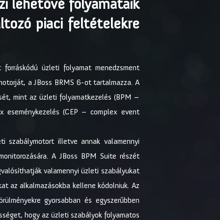
zi lehetővé folyamataik
ltozó piaci feltételekre
lt forráskódú üzleti folyamat menedzsment
motorját, a JBoss BRMS 6-ot tartalmazza. A
sét, mint az üzleti folyamatkezelés (BPM –
lex eseménykezelés (CEP – complex event
ti szabálymotort illetve annak valamennyi
 monitorozására. A JBoss BPM Suite részét
alósíthatják valamennyi üzleti szabályukat
kat az alkalmazásokba kellene kódolniuk. Az
körülményekre gyorsabban és egyszerűbben
ességet, hogy az üzleti szabályok folyamatos