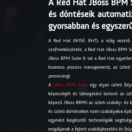
A Red Hat JBoss BPM Su
és döntéseik automatizá
gyorsabban és egyszer
A Red Hat (NYSE: RHT), a világ vezető ny
szoftverkészletét, a Red Hat JBoss BPM Su
JBoss BPM Suite 6-tal a Red Hat egyetlen 
business process management), az üzlet
processing).
A
JBoss BPM Suite
egy olyan üzleti fol
képességét és támogatást biztosít az üzl
képező JBoss BRMS az üzleti szabály- és k
és üzleti döntéseiket ezen szabályokra épí
egymást kiegészítő technológiák segítsé
reagáljanak a fejlett szabálykezelési és fo