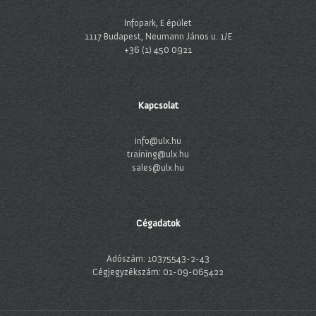
Infopark, E épület
1117 Budapest, Neumann János u. 1/E
+36 (1) 450 0921
Kapcsolat
info@ulx.hu
training@ulx.hu
sales@ulx.hu
Cégadatok
Adószám: 10375543-2-43
Cégjegyzékszám: 01-09-065422