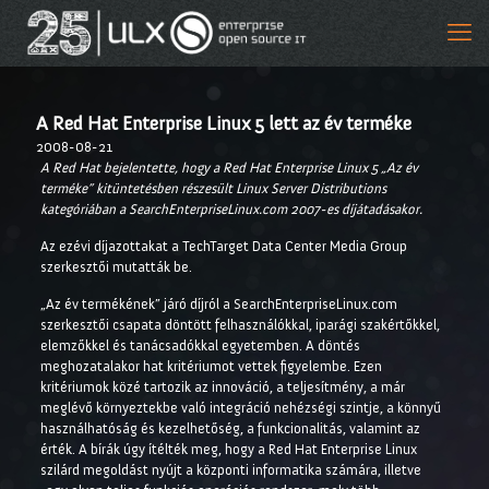
A Red Hat Enterprise Linux 5 lett az év terméke
2008-08-21
A Red Hat bejelentette, hogy a Red Hat Enterprise Linux 5 „Az év
terméke” kitüntetésben részesült Linux Server Distributions
kategóriában a SearchEnterpriseLinux.com 2007-es díjátadásakor.
Az ezévi díjazottakat a TechTarget Data Center Media Group
szerkesztői mutatták be.
„Az év termékének” járó díjról a SearchEnterpriseLinux.com
szerkesztői csapata döntött felhasználókkal, iparági szakértőkkel,
elemzőkkel és tanácsadókkal egyetemben. A döntés
meghozatalakor hat kritériumot vettek figyelembe. Ezen
kritériumok közé tartozik az innováció, a teljesítmény, a már
meglévő környeztekbe való integráció nehézségi szintje, a könnyű
használhatóság és kezelhetőség, a funkcionalitás, valamint az
érték. A bírák úgy ítélték meg, hogy a Red Hat Enterprise Linux
szilárd megoldást nyújt a központi informatika számára, illetve