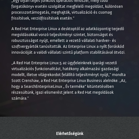
„egy olyan teljes funkciós operációs rendszer, mely több
forgatókönyv esetén szolgáltat megfelelő megoldást, különösen
processzortámogatás, meghajtók, virtualizáció és csomag
frissítések, verziófrissítések esetén.”
A Red Hat Enterprise Linux a desktoptól az adatközpontig terjedő
megoldásokkal vonzó teljesítményi szintet, biztonságot és
robusztusságot nyújt, emellett a vezető vállalati hardver- és
szoftvergyártók tanúsították. Az Enterprise Linux a nyílt forráskód
innovációját a valódi vállalati szintű platform stabilitásával ötvözi.
„A Red Hat Enterprise Linux 5 az ügyfeleinknek iparági vezető
virtualizációs funkcionalitást, hatékony alkalmazási gazdasági
modellt, illetve világrekordot felállító teljesítményt nyújt,” mondta
Scott Crenshaw, a Red Hat Enterprise Linux Business alelnöke. „Az,
hogy a SearchEnterpriseLinux „ Év terméke” kitüntetésében
részesültünk, igazi elismerést jelent a Red Hat megoldások
számára.”
Elérhetőségünk