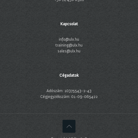
Kapcsolat
info@ulx.hu
training@ulx.hu
sales@ulx.hu
Cégadatok
Adószám: 10375543-2-43
Cégjegyzékszám: 01-09-065422