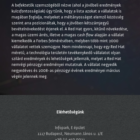
A befektetők szemszögéből nézve (ahol a jövőbeli eredmények
kulcsfontosságúak) úgy tűnik, hogy a lista azokat a vállalatok is
magában foglalja, melyeket a méltányosságot elemző közösség
szerint arra pozícionáltak, hogy a jövőben kétszámjegyű
bevételnövekedést érjenek el. A Red Hat gyors, kitűnő növekedése,
a magas üzemi árrés, illetve a magas cash flow alapján a vállalat
kiemelkedik a Forbes felmérésében, melyben több mint 2000
vállalatot vettek szemügyre. Nem mindennapi, hogy egy Red Hat
méretű, a technológia területén tevékenykedő vállalatot olyan
szilárd eredmények és lehetőségek jellemzik, melyet a Red Hat
nemrégi pénzügyi eredményei mutatnak. A vállalat negyedik
negyedéves és 2008-as pénzügyi évének eredményei március
végén jelennek meg.
Elérhetőségünk
Infopark, E épület
1117 Budapest, Neumann János u. 1/E
+36 (1) 450 0921