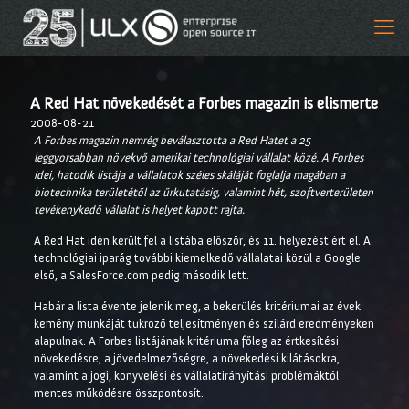
A Red Hat növekedését a Forbes magazin is elismerte
2008-08-21
A Forbes magazin nemrég beválasztotta a Red Hatet a 25
leggyorsabban növekvő amerikai technológiai vállalat közé. A Forbes
idei, hatodik listája a vállalatok széles skáláját foglalja magában a
biotechnika területétől az űrkutatásig, valamint hét, szoftverterületen
tevékenykedő vállalat is helyet kapott rajta.
A Red Hat idén került fel a listába először, és 11. helyezést ért el. A
technológiai iparág további kiemelkedő vállalatai közül a Google
első, a SalesForce.com pedig második lett.
Habár a lista évente jelenik meg, a bekerülés kritériumai az évek
kemény munkáját tükröző teljesítményen és szilárd eredményeken
alapulnak. A Forbes listájának kritériuma főleg az értkesítési
növekedésre, a jövedelmezőségre, a növekedési kilátásokra,
valamint a jogi, könyvelési és vállalatirányítási problémáktól
mentes működésre összpontosít.