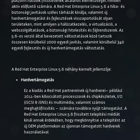
platform hatodik frissítésének általános elérhetőségét minden
aktív előfizető számára. A Red Hat Enterprise Linux 5.6 a hiba- és
biztonsági javítások széles tárházát kínálja, valamint új
hardvertámogatást és fejlesztések visszaportolását olyan
területeken, mint amilyen a hálózatkezelés, a virtualizáció, a
webszolgáltatások, a biztonsági hitelesítés és fájlrendszerek. Az
5.6-os verzió által bevezetett változtatások közé tartozik
összesen körülbelül 2000 egyedi javítás, valamint körülbelül 340
egyedi fejlesztés és új hardvertámogatás változtatás.
A Red Hat Enterprise Linux 5.6 néhány kiemelt jellemzője:
Hardvertámogatás
Ez a kiadás a Red Hat partnereinek új hardverei– például
2011-ben kibocsátott processzorok és chipkészletek, I/O
(iSCSI & iSNS) és multimédia, valamint számos
meghajtófrissítés – számára továbbra nyújt támogatást. A
Red Hat Enterprise Linux 5.6 frissített telepítési médiát
kínál annak érdekében, hogy megkönnyítse a telepítést az
új OEM platformokon az újonnan támogatott hardverek
használatával.