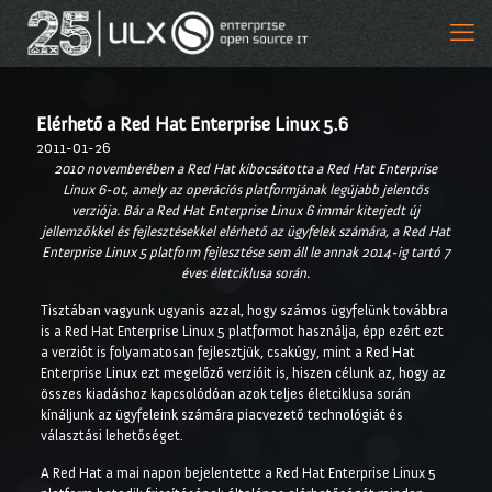
Elérhető a Red Hat Enterprise Linux 5.6
2011-01-26
2010 novemberében a Red Hat kibocsátotta a Red Hat Enterprise
Linux 6-ot, amely az operációs platformjának legújabb jelentős
verziója. Bár a Red Hat Enterprise Linux 6 immár kiterjedt új
jellemzőkkel és fejlesztésekkel elérhető az ügyfelek számára, a Red Hat
Enterprise Linux 5 platform fejlesztése sem áll le annak 2014-ig tartó 7
éves életciklusa során.
Tisztában vagyunk ugyanis azzal, hogy számos ügyfelünk továbbra
is a Red Hat Enterprise Linux 5 platformot használja, épp ezért ezt
a verziót is folyamatosan fejlesztjük, csakúgy, mint a Red Hat
Enterprise Linux ezt megelőző verzióit is, hiszen célunk az, hogy az
összes kiadáshoz kapcsolódóan azok teljes életciklusa során
kínáljunk az ügyfeleink számára piacvezető technológiát és
választási lehetőséget.
A Red Hat a mai napon bejelentette a Red Hat Enterprise Linux 5