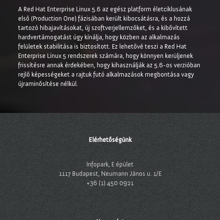
A Red Hat Enterprise Linux 5.6 az egész platform életciklusának
első (Production One) fázisában került kibocsátásra, és a hozzá
tartozó hibajavításokat, új szoftverjellemzőket, és a kibővített
hardvertámogatást úgy kínálja, hogy közben az alkalmazás
felületek stabilitása is biztosított. Ez lehetővé teszi a Red Hat
Enterprise Linux 5 rendszerek számára, hogy könnyen kerüljenek
frissítésre annak érdekében, hogy kihasználják az 5.6-os verzióban
rejlő képességeket a rajtuk futó alkalmazások megbontása vagy
újraminősítése nélkül.
Elérhetőségünk
Infopark, E épület
1117 Budapest, Neumann János u. 1/E
+36 (1) 450 0921