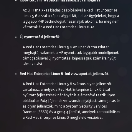
Kibővített PHP webalkalmazáskészlet támogatás
Az új PHP 5.3-as kiadás beépítésével a Red Hat Enterprise
Linux 5.6 azzal a képességgel látja el az ügyfeleket, hogy a
legújabb PHP technológiát használják akkor is, ha még nem
váltottak át a Red Hat Enterprise Linux 6-ra.
Új nyomtatási jellemzők
A Red Hat Enterprise Linux 5.6 az OpenVEctor Printer
meghajtó, valamint a HP nyomtatók legújabb modelljeinek
támogatásával új nyomtatási képességek számára nyújt
támogatást.
Red Hat Enterprise Linux 6-ból visszaportolt jellemzők
A Red Hat Enterprise Linux 5.6 számos olyan jellemzőt
tartalmaz, amelyek a Red Hat Enterprise Linux 6 által
nyújtott fejlesztések néhányát is elérhetővé teszik. Ilyen
például az Ext4 fájlrendszer számára nyújtott támogatás és
az olyan jellemzők, mint a System Security Services
Daemon (SSSD) és a gcc 4.4 fordító, amelyek kompatibilisek
a Red Hat Enterprise Linux 6 megfelelő verzióival.