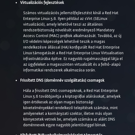
Virtualizációs fejlesztések
Számos virtualizációs jellemzőfejlesztést kínál a Red Hat
Enterprise Linux 5.6. Ilyen például az sVirt (SELinux
virtualizáció), amely lehetővé teszi az általános
rendszerbiztonság növelését eredményező Mandatory
Access Control (MAC) profilok alkalmazását. Továbbá, az új
I/O védelmi képességek lehetővé teszik a magas
rendelkezésre állással (HA) konfigurált Red Hat Enterprise
Linux támogatását a Red Hat Enterprise Linux Virtualisation
infrastruktúrába építve. Ez nagyobb rugalmassággal látja el
az ügyfeleket a magasszinten virtualizált és a felhő-alapú
informatikai rendszerek alkalmazása során.
Frissített DNS (doménnév szolgáltatás) csomagok
Hála a frissített DNS csomagoknak, a Red Hat Enterprise
Linux 5.6 továbbjavítja a kriptográfiai aláírásokat, amelyek
igen értékesek az olyan magas biztonsági
követelményekkel rendelkező telepítések számára, mint
amilyeneket a kormányzati szektor, illetve más olyan
környezetek vetnek be, amelyek számára az aláírt DNS
doménnevek egyre nagyobb jelentőséggel bírnak.