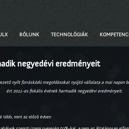
ULX
RÓLUNK
TECHNOLÓGIÁK
KOMPETENC
madik negyedévi eredményeit
vezető nyílt forráskódú megoldásokat nyújtó vállalata a mai napon 
ért 2011-es fiskális évének harmadik negyedévi eredményeit.
l több, mint az előző évben
zabályok szerinti üzemi nyereség 92%-kal, a nem az általánosan elfog