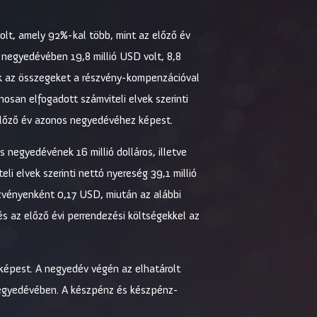
olt, amely 92%-kal több, mint az előző év
 negyedévében 19,8 millió USD volt, 8,8
tuk az összegeket a részvény-kompenzációval
nosan elfogadott számviteli elvek szerinti
előző év azonos negyedévéhez képest.
 negyedévének 16 millió dolláros, illetve
i elvek szerinti nettó nyereség 39,1 millió
szvényenként 0,17 USD, miután az alábbi
és az előző évi perrendezési költségekkel az
 képest. A negyedév végén az elhatárolt
 negyedévében. A készpénz és készpénz-