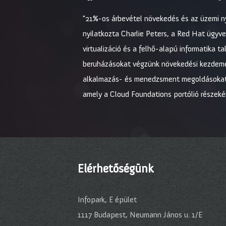
"21%-os árbevétel növekedés és az üzemi 
nyilatkozta Charlie Peters, a Red Hat ügyvez
virtualizáció és a felhő-alapú informatika t
beruházásokat végzünk növekedési kezdemé
alkalmazás- és menedzsment megoldásokat. A
amely a Cloud Foundations portólió részeké
Elérhetőségünk
Infopark, E épület
1117 Budapest, Neumann János u. 1/E