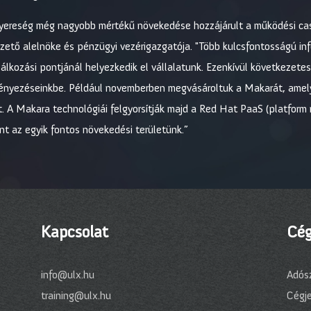
nyereség még nagyobb mértékű növekedése hozzájárult a működési c
ető alelnöke és pénzügyi vezérigazgatója. "Több kulcsfontosságú infor
alálkozási pontjánál helyezkedik el vállalatunk. Ezenkívül következetes
nyezéseinkbe. Például novemberben megvásároltuk a Makarát, amely
 Makara technológiái felgyorsítják majd a Red Hat PaaS (platform m
nt az egyik fontos növekedési területünk.”
Kapcsolat
Cég
info@ulx.hu
Adós
training@ulx.hu
Cégj