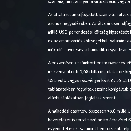
számára, mint amilyen a virtualizáció vagy a
Az általánosan elfogadott számviteli elvek 
azonos negyedévében. Az általánosan elfoga
millió USD perrendezési költség kifizetését
és az amortizációs költségekkel, valamint a
működési nyereség a harmadik negyedévre v
A negyedévre kiszámított nettó nyereség 26 
részvényenkénti 0,08 dolláros adataihoz kép
USD volt, vagyis részvényenként 0, 20 USD,
táblázatokban foglaltak szerint korrigáltuk
alábbi táblázatban foglaltak szerint.
A működési cashflow összesen 70,8 millió US
bevételeket is tartalmazó nettó árbevétel 
egyenértékesek, valamint beruházások telje