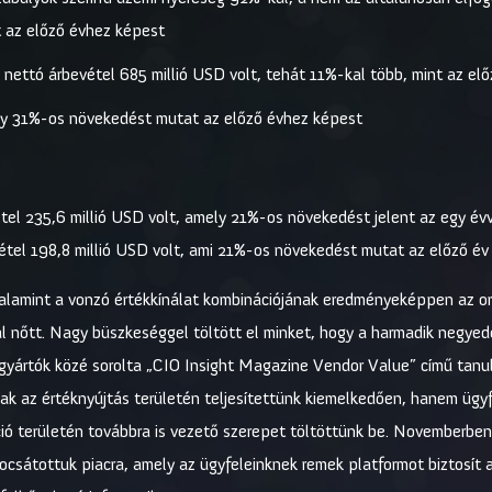
 az előző évhez képest
ó nettó árbevétel 685 millió USD volt, tehát 11%-kal több, mint az el
ely 31%-os növekedést mutat az előző évhez képest
tel 235,6 millió USD volt, amely 21%-os növekedést jelent az egy év
vétel 198,8 millió USD volt, ami 21%-os növekedést mutat az előző 
s, valamint a vonzó értékkínálat kombinációjának eredményeképpen az
ral nőtt. Nagy büszkeséggel töltött el minket, hogy a harmadik negye
rgyártók közé sorolta „CIO Insight Magazine Vendor Value” című tan
ak az értéknyújtás területén teljesítettünk kiemelkedően, hanem ügy
ció területén továbbra is vezető szerepet töltöttünk be. Novemberbe
bocsátottuk piacra, amely az ügyfeleinknek remek platformot biztosít 