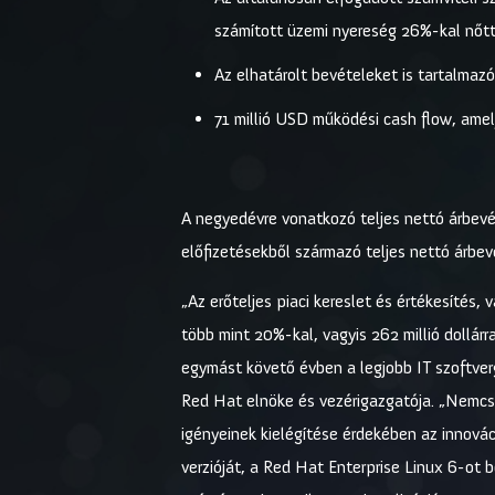
számított üzemi nyereség 26%-kal nőtt
Az elhatárolt bevételeket is tartalmaz
71 millió USD működési cash flow, am
A negyedévre vonatkozó teljes nettó árbevé
előfizetésekből származó teljes nettó árbe
„Az erőteljes piaci kereslet és értékesíté
több mint 20%-kal, vagyis 262 millió dollár
egymást követő évben a legjobb IT szoftve
Red Hat elnöke és vezérigazgatója. „Nemcs
igényeinek kielégítése érdekében az innová
verzióját, a Red Hat Enterprise Linux 6-ot 