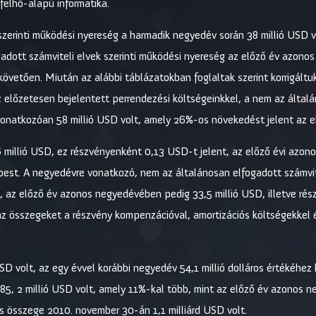
 felhő-alapú informatika.
szerinti működési nyereség a harmadik negyedév során 38 millió USD v
dott számviteli elvek szerinti működési nyereség az előző év azonos
 követően. Miután az alábbi táblázatokban foglaltak szerint korrigál
z előzetesen bejelentett perrendezési költségeinkkel, a nem az általá
onatkozóan 58 millió USD volt, amely 26%-os növekedést jelent az 
millió USD, ez részvényenként 0,13 USD-t jelent, az előző évi azonos
est. A negyedévre vonatkozó, nem az általánosan elfogadott számvitel
 az előző év azonos negyedévében pedig 33,5 millió USD, illetve ré
 az összegeket a részvény kompenzációval, amortizációs költségekkel 
D volt, az egy évvel korábbi negyedév 54,1 millió dolláros értékéhez
685, 2 millió USD volt, amely 11%-kal több, mint az előző év azonos
s összege 2010. november 30-án 1,1 milliárd USD volt.