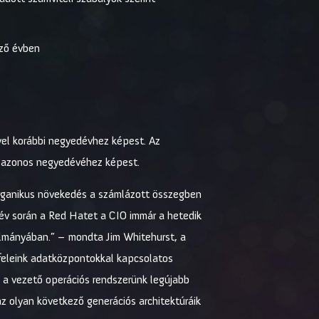
őző évben
vel korábbi negyedévhez képest. Az
év azonos negyedévéhez képest.
 organikus növekedés a számlázott összegben
dév során a Red Hatet a CIO immár a hetedik
ulmányában.” – mondta Jim Whitehurst, a
feleink adatközpontokkal kapcsolatos
n a vezető operációs rendszerünk legújabb
az olyan következő generációs architektúráik