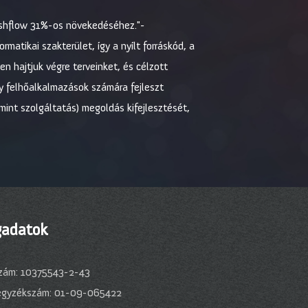
ashflow 31%-os növekedéséhez."-
matikai szakterület, így a nyílt forráskód, a
en hajtjuk végre terveinket, és célzott
 felhőalkalmazások számára fejleszt
int szolgáltatás) megoldás kifejlesztését,
adatok
zám: 10375543-2-43
egyzékszám: 01-09-065422