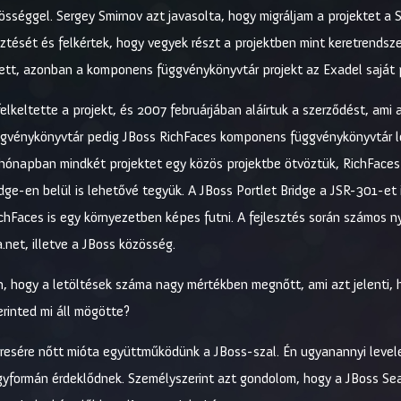
össéggel. Sergey Smirnov azt javasolta, hogy migráljam a projektet a
ését és felkértek, hogy vegyek részt a projektben mint keretrendszer-
 lett, azonban a komponens függvénykönyvtár projekt az Exadel saját 
elkeltette a projekt, és 2007 februárjában aláírtuk a szerződést, ami 
ggvénykönyvtár pedig JBoss RichFaces komponens függvénykönyvtár lett
t hónapban mindkét projektet egy közös projektbe ötvöztük, RichFaces
ge-en belül is lehetővé tegyük. A JBoss Portlet Bridge a JSR-301-et 
hFaces is egy környezetben képes futni. A fejlesztés során számos n
.net, illetve a JBoss közösség.
 hogy a letöltések száma nagy mértékben megnőtt, ami azt jelenti, h
erinted mi áll mögötte?
eresére nőtt mióta együttműködünk a JBoss-szal. Én ugyanannyi leve
t egyformán érdeklődnek. Személyszerint azt gondolom, hogy a JBoss 