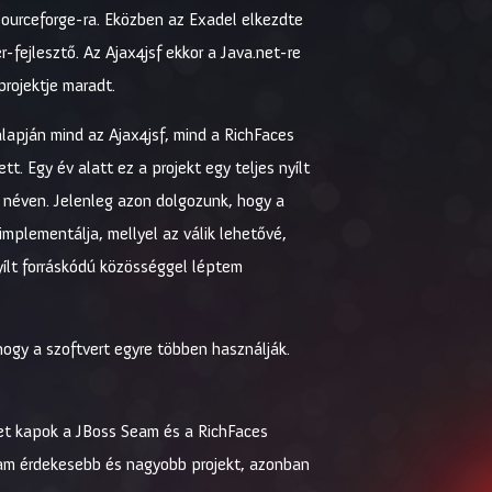
 Sourceforge-ra. Eközben az Exadel elkezdte
fejlesztő. Az Ajax4jsf ekkor a Java.net-re
projektje maradt.
alapján mind az Ajax4jsf, mind a RichFaces
. Egy év alatt ez a projekt egy teljes nyílt
 néven. Jelenleg azon dolgozunk, hogy a
implementálja, mellyel az válik lehetővé,
yílt forráskódú közösséggel léptem
ogy a szoftvert egyre többen használják.
let kapok a JBoss Seam és a RichFaces
Seam érdekesebb és nagyobb projekt, azonban