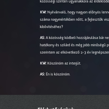
közösségi szinten ugyanakkora az érdeklődés
KW:
Nyilvánvaló, hogy nagyon előnyös lenn
száma nagymértékben nőtt, a fejlesztők visz
kibővítéséhez?
AS:
A közösség kódbeli hozzájárulása bár ne
hatékony és szilárd és még jobb minőségű p
szerintem az elkövetkező 2-3 év legnépszer
KW:
Köszönöm az interjút.
AS:
Én is köszönöm.