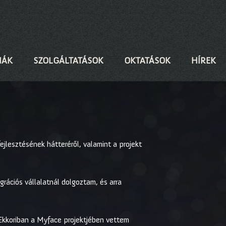
IÁK
SZOLGÁLTATÁSOK
OKTATÁSOK
HÍREK
fejlesztésének hátteréről, valamint a projekt
grációs vállalatnál dolgoztam, és arra
 Ekkoriban a Myface projektjében vettem