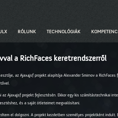
ULX
RÓLUNK
TECHNOLÓGIÁK
KOMPETENC
vval a RichFaces keretrendszerről
lesztője, az Ajax4jsf projekt alapítója Alexander Smirnov a RichFaces 
tővel.
az Ajax4jsf projekt fejlesztésén. Ekkor egy kis számítástechnikai inte
lesztéshez, és a saját ötleteimet megvalósítani.
dtem el dolgozni. A projekt kezdetben személyes projektként indult.