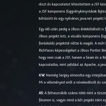
részt és kapcsolatot létesítettem a JSF köz
a JSF komponens függvénykönyvtárak fejleszt
költözött és egy nyilvános java.net projekt
Egy idő után pedig a JBoss érdeklődését is f
JBoss projekt lett, a vizuális komponens fü
forráskódú projektté nőtte ki magát. A múl
RichFaces képességeket a JBoss Portlet Brid
hogy nem csak a JSF, hanem a Seam és a Ric
kapcsolatba, mint például az Apache, a java
KW:
Nemrég Sergey elmondta egy interjúban,
Mi a véleményed erről a növekedésről és sz
AS:
A felhasználók száma több mint a tízsz
fórumon is, vagyis mind a két projekt irán