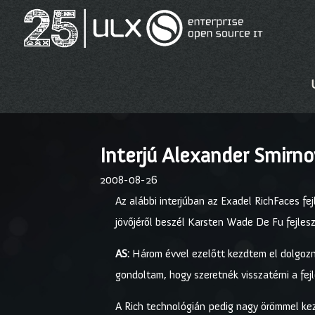
Interjú Alexander Smirno
2008-08-26
Az alábbi interjúban az Exadel RichFaces fej
jövőjéről beszél Karsten Wade De Fu fejlesz
AS:
Három évvel ezelőtt kezdtem el dolgozni 
gondoltam, hogy szeretnék visszatérni a fej
A Rich technológián pedig nagy örömmel kez