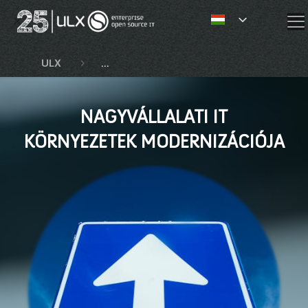
✕
ULX
Kompetenciák és szolgáltatások
N
NAGYVÁLLALATI IT
KÖRNYEZETEK MODERNIZÁCIÓJA