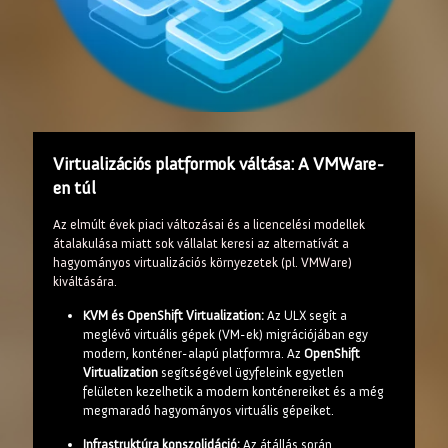
Virtualizációs platformok váltása: A VMWare-
en túl
Az elmúlt évek piaci változásai és a licencelési modellek
átalakulása miatt sok vállalat keresi az alternatívát a
hagyományos virtualizációs környezetek (pl. VMWare)
kiváltására.
KVM és OpenShift Virtualization:
Az ULX segít a
meglévő virtuális gépek (VM-ek) migrációjában egy
modern, konténer-alapú platformra. Az
OpenShift
Virtualization
segítségével ügyfeleink egyetlen
felületen kezelhetik a modern konténereiket és a még
megmaradó hagyományos virtuális gépeiket.
Infrastruktúra konszolidáció:
Az átállás során