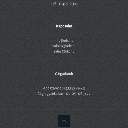
+36 (1) 450 0921
Kapcsolat
info@ulx.hu
training@ulx.hu
sales@ulx.hu
Cégadatok
Adószám: 10375543-2-43
Cégjegyzékszám: 01-09-065422