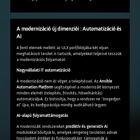
A modernizáció új dimenziói : Automatizáció és
AI
A fenti elemek mellett az ULX portfóliójába két olyan
meghatározó terület is tartozik, amelyekkel teljessé tesszük
a modernizációs folyamatot:
Nagyvállalati IT automatizáció
A modernizáció nem ér véget a telepítéssel. Az
Ansible
Automation Platform
segítségével a modernizált környezet
minden elemét (telepítés, frissítés, hibaelhárítás)
automatizáljuk. Ez biztosítja, hogy a rendszer ne "öregedjen
el" újra, és konfigurációja mindig auditálható legyen.
AI-alapú folyamattámogatás
A modernizált rendszereket
prediktív és generatív AI
modulokkal bővítjük ki, amelyek rengeteg területen adnak
hozzáadott értéket és funkcionalitást: támogatják a