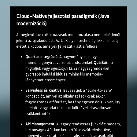
Cloud-Native fejlesztési paradigmák (Java
modernizáció)
A meglévő Java alkalmazások modernizálása nem feltétlenül
jelenti az újrakódolást. Az ULX olyan technológiákkal lehel új
életet a kódba, amelyek felkészítik azt a felhőre:
Quarkus integráció:
A hagyományos, nagy
memóriaigényű Java keretrendszereket
Quarkus
-ra
migráljuk vagy egészítjük ki. Ez nagyságrendekkel
gyorsabb indulási időt és minimális memória-
lábnyomot eredményez.
Serverless és Knative:
Bevezetjük a "scale-to-zero"
koncepciót, amivel az alkalmazások csak akkor
fogyasztanak erőforrást, ha ténylegesen dolguk van, így
a felhő- vagy adatközponti költségek drasztikusan
csökkenthetők.
API Management:
A legacy rendszerek funkcióit modern,
biztonságos API-kon keresztül tesszük elérhetővé,
megnyitva az utat az új digitális szolgáltatások előtt.