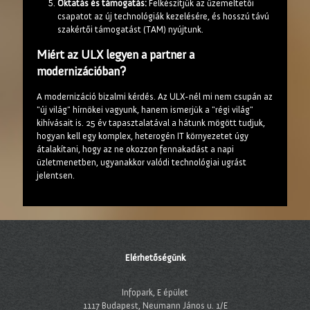
Oktatás és támogatás:
Felkészítjük az üzemeltetői
csapatot az új technológiák kezelésére, és hosszú távú
szakértői támogatást (TAM) nyújtunk.
Miért az ULX legyen a partner a
modernizációban?
A modernizáció bizalmi kérdés. Az ULX-nél mi nem csupán az
"új világ" hírnökei vagyunk, hanem ismerjük a "régi világ"
kihívásait is. 25 év tapasztalatával a hátunk mögött tudjuk,
hogyan kell egy komplex, heterogén IT környezetet úgy
átalakítani, hogy az ne okozzon fennakadást a napi
üzletmenetben, ugyanakkor valódi technológiai ugrást
jelentsen.
Elérhetőségünk
Infopark, E épület
1117 Budapest, Neumann János u. 1/E