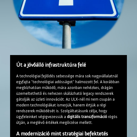
Út a jövőálló infrastruktúra felé
A technológiai fejlődés sebessége mára sok nagyvállalatnál
egyfajta "technológiai adósságot" halmozott fel. A korábban
megbízhatóan működő, mára azonban nehézkes, drágán
üzemeltethető és nehezen skálázható legacy rendszerek
gátolják az üzleti innovációt. Az ULX-nél mi nem csupán a
modern technológiákat ismerjük, hanem értjük a régi
rendszerek működését is. Szolgáltatásunk célja, hogy
ügyfeleinket végigvezessük a
digitális transzformáció
rögös
útján, a meglévő értékek megőrzése mellett.
A modernizáció mint stratégiai befektetés