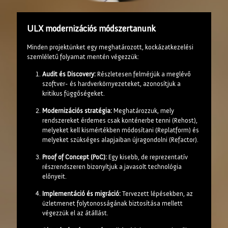
ULX modernizációs módszertanunk
Minden projektünket egy meghatározott, kockázatkezelési
szemléletű folyamat mentén végezzük:
Audit és Discovery:
Részletesen felmérjük a meglévő
szoftver- és hardverkörnyezeteket, azonosítjuk a
kritikus függőségeket.
Modernizációs stratégia:
Meghatározzuk, mely
rendszereket érdemes csak konténerbe tenni (Rehost),
melyeket kell kismértékben módosítani (Replatform) és
melyeket szükséges alapjaiban újragondolni (Refactor).
Proof of Concept (PoC):
Egy kisebb, de reprezentatív
részrendszeren bizonyítjuk a javasolt technológia
előnyeit.
Implementáció és migráció:
Tervezett lépésekben, az
üzletmenet folytonosságának biztosítása mellett
végezzük el az átállást.