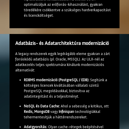
optimalizáljuk az erőforrás-kihasználást, gyakran
töredékére csökkentve a szükséges hardverkapacitást
és licencköltséget.
Adatbázis- és Adatarchitektúra modernizáció
A legacy rendszerek egyik legdrágább eleme gyakran a zárt
forráskódú adatbázis (pl. Oracle, MSSQL). Az ULX-nél az
adatkezelés teljes spektrumára kínálunk modernizációs
alternatívát:
RDBMS modernizáció (PostgreSQL / EDB):
Segítünk a
költséges licencek kiváltásában vállalati szintű
PostgreSQL megoldásokkal, biztosítva az
adatintegritást és a teljesítményt.
NoSQL és Data Cache:
Ahol a sebesség a kritikus, ott
Redis, MongoDB
vagy
Infinispan
technológiákkal
tehermentesítjük a háttérrendszereket.
Adatgyorsítás:
Olyan cache-rétegek beépítésével