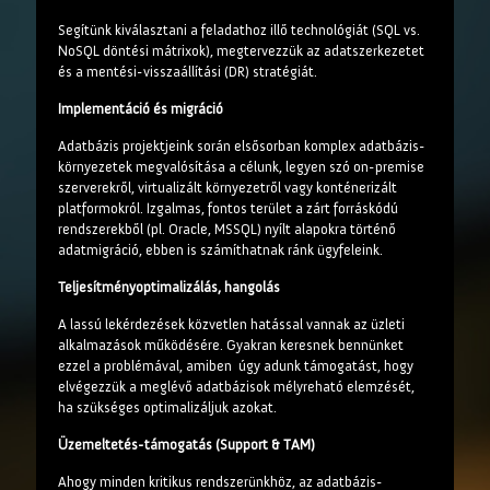
Segítünk kiválasztani a feladathoz illő technológiát (SQL vs.
NoSQL döntési mátrixok), megtervezzük az adatszerkezetet
és a mentési-visszaállítási (DR) stratégiát.
Implementáció és migráció
Adatbázis projektjeink során elsősorban komplex adatbázis-
környezetek megvalósítása a célunk, legyen szó on-premise
szerverekről, virtualizált környezetről vagy konténerizált
platformokról. Izgalmas, fontos terület a zárt forráskódú
rendszerekből (pl. Oracle, MSSQL) nyílt alapokra történő
adatmigráció, ebben is számíthatnak ránk ügyfeleink.
Teljesítményoptimalizálás, hangolás
A lassú lekérdezések közvetlen hatással vannak az üzleti
alkalmazások működésére. Gyakran keresnek bennünket
ezzel a problémával, amiben úgy adunk támogatást, hogy
elvégezzük a meglévő adatbázisok mélyreható elemzését,
ha szükséges optimalizáljuk azokat.
Üzemeltetés-támogatás (Support & TAM)
Ahogy minden kritikus rendszerünkhöz, az adatbázis-