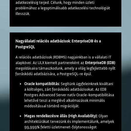
adatkezelésig terjed. Célunk, hogy minden üzleti
problémához a legoptimálisabb adatkezelési technológiát
illesszük.
Nagyállalati relációs adatbázisok: EnterpriseDB és a
PostgreSQL
A relációs adatbázisok (RDBMS) napjainkban is a vállalati IT
alapkövei. Az ULX kiemelt partnereként az
EnterpriseDB (EDB)
megoldásaira támaszkodunk, amely a világ legfejlettebb nyílt
forráskódú adatbázisára, a PostgreSQL-re épül.
Oracle kompatibilitás:
Segítünk ügyfeleinknek kiváltani
a költséges, zárt forráskódú adatbázisokat. Az EDB
Postgres Advanced Server natív Oracle-kompatibilitása
lehetővé teszi a meglévő alkalmazások minimális
módosítással történő migrációját.
Magas rendelkezésre állás (High Availability):
Olyan
architektúrákat tervezünk és implementálunk, amelyek
99,999% feletti üzletmenet-folytonosságot