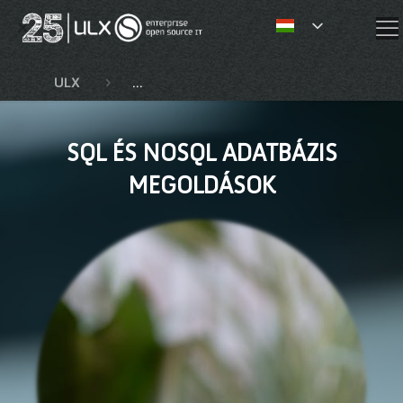
✕
ULX
Kompetenciák és szolgáltatások
S
SQL ÉS NOSQL ADATBÁZIS
MEGOLDÁSOK