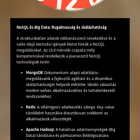
NoSQL és Big Data: Rugalmasság és skálázhatóság
A strukturálatlan adatok robbanásszerű növekedése és a
valós idejű elemzési igények életre hívták a NoSQL
megoldásokat. Az ULX mérnöki csapata mély
kompetenciával rendelkezik a piacvezető NoSQL
technológiák terén:
MongoDB:
Dokumentum-alapú adatbázis-
megoldásaink a fejlesztői agilitást és a dinamikus
skálázhatóságot helyezik előtérbe. Ideális választás
modern webes alkalmazásokhoz és tartalomkezelő
rendszerekhez.
Redis:
A villámgyors adatkezelés záloga. Key-value
tárolóként használva drasztikusan csökkenti az
alkalmazások válaszidejét.
Apache Hadoop:
A hatalmas adatmennyiségek (Big
Data) tárolására és párhuzamos feldolgozására