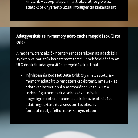
kínálunk Hadoop-alapú infrastruktúrát, segítve az
adatokból kinyerhető üzleti intelligencia kiaknázását.
Adatgyorsítás és in-memory adat-cache megoldások (Data
Grid)
A modern, tranzakció-intenzív rendszerekben az adatbázis
gyakran válhat szűk keresztmetszetté. Ennek feloldására az
ULX dedikált adatgyorsítási megoldásokat kínál:
Infinispan és Red Hat Data Grid:
Olyan elosztott, in-
memory adattároló rendszereket építünk, amelyek az
adatokat közvetlenül a memóriában kezelik. Ez a
technológia nemcsak a sebességet növeli
nagyságrendekkel, hanem az alkalmazások közötti
adatmegosztást és a session-kezelést is
forradalmasítja felhő-natív környezetben.