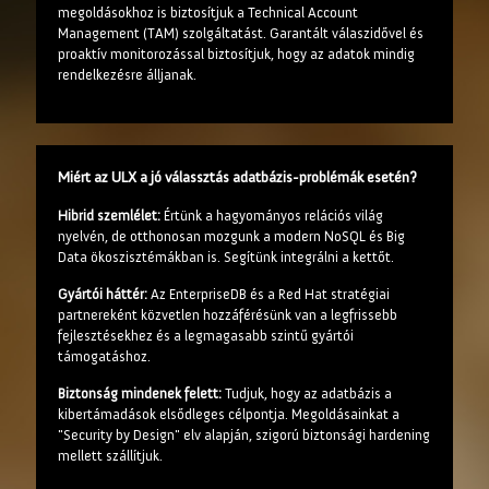
megoldásokhoz is biztosítjuk a Technical Account
Management (TAM) szolgáltatást. Garantált válaszidővel és
proaktív monitorozással biztosítjuk, hogy az adatok mindig
rendelkezésre álljanak.
Miért az ULX a jó válassztás adatbázis-problémák esetén?
Hibrid szemlélet:
Értünk a hagyományos relációs világ
nyelvén, de otthonosan mozgunk a modern NoSQL és Big
Data ökoszisztémákban is. Segítünk integrálni a kettőt.
Gyártói háttér:
Az EnterpriseDB és a Red Hat stratégiai
partnereként közvetlen hozzáférésünk van a legfrissebb
fejlesztésekhez és a legmagasabb szintű gyártói
támogatáshoz.
Biztonság mindenek felett:
Tudjuk, hogy az adatbázis a
kibertámadások elsődleges célpontja. Megoldásainkat a
"Security by Design" elv alapján, szigorú biztonsági hardening
mellett szállítjuk.