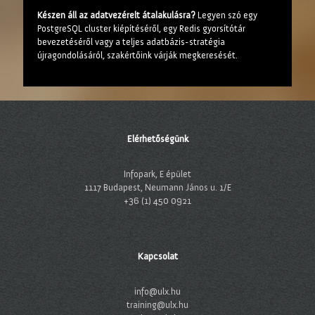
Készen áll az adatvezérelt átalakulásra?
Legyen szó egy
PostgreSQL cluster kiépítéséről, egy Redis gyorsítótár
bevezetéséről vagy a teljes adatbázis-stratégia
újragondolásáról, szakértőink várják megkeresését.
Elérhetőségünk
Infopark, E épület
1117 Budapest, Neumann János u. 1/E
+36 (1) 450 0921
Kapcsolat
info@ulx.hu
training@ulx.hu