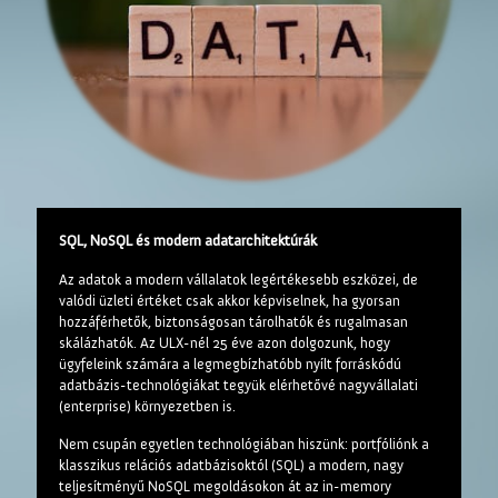
SQL, NoSQL és modern adatarchitektúrák
Az adatok a modern vállalatok legértékesebb eszközei, de
valódi üzleti értéket csak akkor képviselnek, ha gyorsan
hozzáférhetők, biztonságosan tárolhatók és rugalmasan
skálázhatók. Az ULX-nél 25 éve azon dolgozunk, hogy
ügyfeleink számára a legmegbízhatóbb nyílt forráskódú
adatbázis-technológiákat tegyük elérhetővé nagyvállalati
(enterprise) környezetben is.
Nem csupán egyetlen technológiában hiszünk: portfóliónk a
klasszikus relációs adatbázisoktól (SQL) a modern, nagy
teljesítményű NoSQL megoldásokon át az in-memory