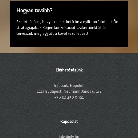
Hogyan tovább?
Szeretné látni, hogyan illeszthető be a nyílt forráskód az Ön
stratégiájába? Kérjen konzultációt szakértőinktől, és
tervezzük meg együtt a következő lépést!
Elérhetőségünk
Infopark, E épület
1117 Budapest, Neumann János u. 1/E
+36 (1) 450 0921
Kapcsolat
info@ulx.hu