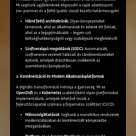
Mi segítünk ügyfeleinknek eligazodni a saját adatközpont
(on-premise) és a felhő (public cloud) közötti határmezsgyén.
Hibrid felhő architektúrák:
Olyan környezeteket
tervezünk, ahol az alkalmazások és adatok ott futnak,
ahol az a legoptimálisabb – legyen szó
költséghatékonyságról vagy szabályozói megfelelésről.
Szoftveralapú megoldások (SDDC):
Automatizált,
szoftveresen vezérelt hálózati és tárolórendszereket
építünk, amelyek drasztikusan csökkentik az
üzemeltetési komplexitást.
2. Konténerizáció és Modern Alkalmazásplatformok
A digitális transzformáció motorja a gyorsaság. Mi az
OpenShift
és a
Kubernetes
szakértőiként olyan platformokat
implementálunk, amelyek lehetővé teszik a
fejlesztőcsapatok számára a folyamatos szállítást (CI/CD).
Mikroszolgáltatások:
Segítünk a monolitikus rendszerek
modernizálásában és konténerizált környezetbe
mozgatásában.