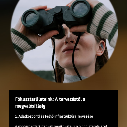
Fókuszterületeink: A tervezéstől a
megvalósításig
1. Adatközponti és Felhő Infrastruktúra Tervezése
A modern üzleti igények megkövetelik a hibrid szemléletet.