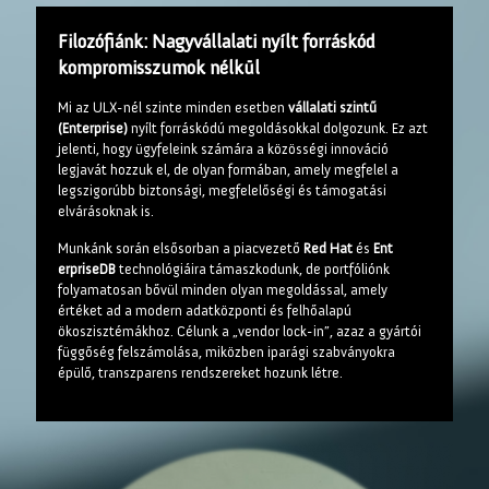
Filozófiánk: Nagyvállalati nyílt forráskód
kompromisszumok nélkül
Mi az ULX-nél szinte minden esetben
vállalati szintű
(Enterprise)
nyílt forráskódú megoldásokkal dolgozunk. Ez azt
jelenti, hogy ügyfeleink számára a közösségi innováció
legjavát hozzuk el, de olyan formában, amely megfelel a
legszigorúbb biztonsági, megfelelőségi és támogatási
elvárásoknak is.
Munkánk során elsősorban a piacvezető
Red Hat
és
Ent​
erpriseDB
technológiáira támaszkodunk, de portfóliónk
folyamatosan bővül minden olyan megoldással, amely
értéket ad a modern adatközponti és felhőalapú
ökoszisztémákhoz. Célunk a „vendor lock-in”, azaz a gyártói
függőség felszámolása, miközben iparági szabványokra
épülő, transzparens rendszereket hozunk létre.