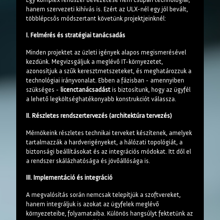
hanem szervezeti kihívás is. Ezért az ULX-nél egy jól bevált,
többlépcsős módszertant követünk projektjeinknél:
I. Felmérés és stratégiai tanácsadás
Minden projektet az üzleti igények alapos megismerésével
kezdünk. Megvizsgáljuk a meglévő IT-környezetet,
azonosítjuk a szűk keresztmetszeteket, és meghatározzuk a
technológiai irányvonalat. Ebben a fázisban - amennyiben
szükséges -
licenctanácsadást
is biztosítunk, hogy az ügyfél
a lehető legköltséghatékonyabb konstrukciót válassza.
II. Részletes rendszertervezés (architektúra tervezés)
Mérnökeink részletes technikai terveket készítenek, amelyek
tartalmazzák a hardverigényeket, a hálózati topológiát, a
biztonsági beállításokat és az integrációs módokat. Itt dől el
a rendszer skálázhatósága és jövőállósága is.
III. Implementáció és integráció
A megvalósítás során nemcsak telepítjük a szoftvereket,
hanem integráljuk is azokat az ügyfelek meglévő
környezeteibe, folyamataiba. Különös hangsúlyt fektetünk az