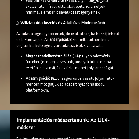
Platform-as-a-Service (PaaS):
Olyan öngyógyító,
skálázható infrastruktúrákat építünk, amelyek
minimális emberi beavatkozást igényelnek.
3. Vállalati Adatkezelés és Adatbázis Modernizáció
Az adat a legnagyobb érték, de csak akkor, ha hozzáférhető
és biztonságos. Az
EnterpriseDB
kiemelt partnereként
segítünk a költséges, zárt adatbázisok kiváltásában.
Magas rendelkezésre állás (HA):
Olyan adatbázis-
fürtöket (cluster) tervezünk, amelyek kritikus hiba
esetén is biztosítják az üzletmenet folytonosságát.
Adatmigráció:
Biztonságos és tervezett folyamatok
mentén mozgatjuk át adatait nyílt forráskódú
platformokra.
Implementációs módszertanunk: Az ULX-
módszer
Egy komplex rendszer bevezetése nem csupán technológiai,