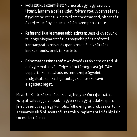
Holasztikus szemlélet:
Nemcsak egy-egy szervert
látunk, hanem a teljes üzleti folyamatot. A tervezésnél
figyelembe vesszük a projektmenedzsmenti, biztonsági
és teljesítmény-optimalizálási szempontokat is.
Referenciák a legmagasabb szinten:
Büszkék vagyunk
rá, hogy Magyarország legnagyobb pénzintézetei,
kormányzati szervei és ipari szereplői bízzák ránk
kritikus rendszereik tervezését.
Folyamatos támogatás:
Az átadás után sem engedjük
el ügyfeleink kezét. Teljes körű támogatási (pl. TAM
support), konzultációs és rendszerfelügyeleti
szolgáltatásainkkal garantáljuk a hosszú távú
elégedettséget.
Mi az ULX-nél készen állunk arra, hogy az Ön informatikai
vízióját valósággá váltsuk. Legyen szó egy új adatközpont
felépítéséről vagy egy komplex felhő-migrációról, szakértőink
a tervezés első pillanatától az utolsó implementációs lépésig
Ön mellett állnak.