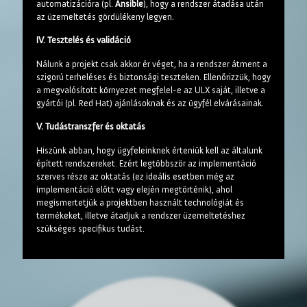
automatizációra (pl.
Ansible
), hogy a rendszer átadása után
az üzemeltetés gördülékeny legyen.
IV. Tesztelés és validáció
Nálunk a projekt csak akkor ér véget, ha a rendszer átment a
szigorú terheléses és biztonsági teszteken. Ellenőrizzük, hogy
a megvalósított környezet megfelel-e az ULX saját, illetve a
gyártói (pl. Red Hat) ajánlásoknak és az ügyfél elvárásainak.
V. Tudástranszfer és oktatás
Hiszünk abban, hogy ügyfeleinknek érteniük kell az általunk
épített rendszereket. Ezért legtöbbször az implementáció
szerves része az oktatás (ez ideális esetben még az
implementáció előtt vagy elején megtörténik), ahol
megismertetjük a projektben használt technológiát és
termékeket, illetve átadjuk a rendszer üzemeltetéshez
szükséges specifikus tudást.