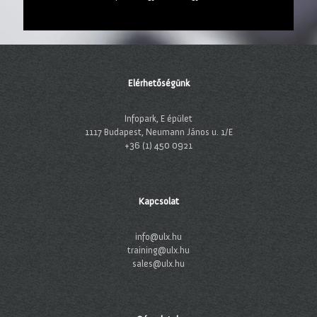
Elérhetőségünk
Infopark, E épület
1117 Budapest, Neumann János u. 1/E
+36 (1) 450 0921
Kapcsolat
info@ulx.hu
training@ulx.hu
sales@ulx.hu