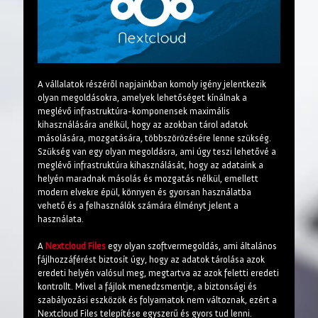
A vállalatok részéről napjainkban komoly igény jelentkezik
olyan megoldásokra, amelyek lehetőséget kínálnak a
meglévő infrastruktúra-komponensek maximális
kihasználására anélkül, hogy az azokban tárol adatok
másolására, mozgatására, többszörözésére lenne szükség.
Szükség van egy olyan megoldásra, ami úgy teszi lehetővé a
meglévő infrastruktúra kihasználását, hogy az adataink a
helyén maradnak másolás és mozgatás nélkül, emellett
modern elvekre épül, könnyen és gyorsan használatba
vehető és a felhasználók számára élményt jelent a
használata.
A
Nextcloud Files
egy olyan szoftvermegoldás, ami általános
fájlhozzáférést biztosít úgy, hogy az adatok tárolása azok
eredeti helyén valósul meg, megtartva az azok feletti eredeti
kontrollt. Mivel a fájlok menedzsmentje, a biztonsági és
szabályozási eszközök és folyamatok nem változnak, ezért a
Nextcloud Files telepítése egyszerű és gyors tud lenni.