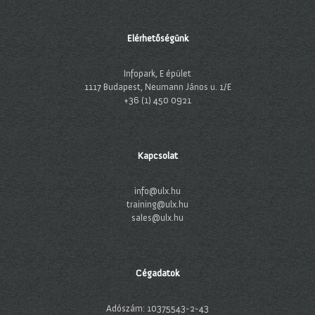
Elérhetőségünk
Infopark, E épület
1117 Budapest, Neumann János u. 1/E
+36 (1) 450 0921
Kapcsolat
info@ulx.hu
training@ulx.hu
sales@ulx.hu
Cégadatok
Adószám: 10375543-2-43