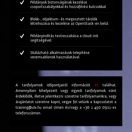
Példányok biztonságának kezelése
csoportszabályokkal és hozzáférési kulcsokkal.
Blokk-, objektum- és megosztott tárolók
létrehozása és kezelése az OpenStack-en belül.
Példányindítás testreszabása a cloud-init
segítségével.
Skálázható alkalmazások telepítése
veremsablonok használatával.
A tanfolyamok időpontjairól információt
itt
találhat.
Amennyiben kihelyezett vagy egyedi tanfolyamok iránt
érdeklődik, illetve jelentkezni szeretne tanfolyamainkra, vagy
árajánlatot szeretne kapni, vegye fel velünk a kapcsolatot a
training@ulx.hu email címen és/vagy a +36 1 450 0921-es
telefonszámon.