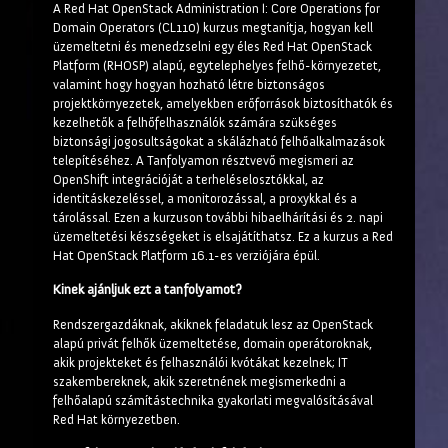
A Red Hat OpenStack Administration I: Core Operations for
Domain Operators (CL110) kurzus megtanítja, hogyan kell
üzemeltetni és menedzselni egy éles Red Hat OpenStack
Platform (RHOSP) alapú, egytelephelyes felhő-környezetet,
valamint hogy hogyan hozható létre biztonságos
projektkörnyezetek, amelyekben erőforrások biztosíthatók és
kezelhetők a felhőfelhasználók számára szükséges
biztonsági jogosultságokat a skálázható felhőalkalmazások
telepítéséhez. A Tanfolyamon résztvevő megismeri az
OpenShift integrációját a terheléselosztókkal, az
identitáskezeléssel, a monitorozással, a proxykkal és a
tárolással. Ezen a kurzuson további hibaelhárítási és 2. napi
üzemeltetési készségeket is elsajátíthatsz. Ez a kurzus a Red
Hat OpenStack Platform 16.1-es verziójára épül.
Kinek ajánljuk ezt a tanfolyamot?
Rendszergazdáknak, akiknek feladatuk lesz az OpenStack
alapú privát felhők üzemeltetése, domain operátoroknak,
akik projekteket és felhasználói kvótákat kezelnek; IT
szakembereknek, akik szeretnének megismerkedni a
felhőalapú számítástechnika gyakorlati megvalósításával
Red Hat környezetben.