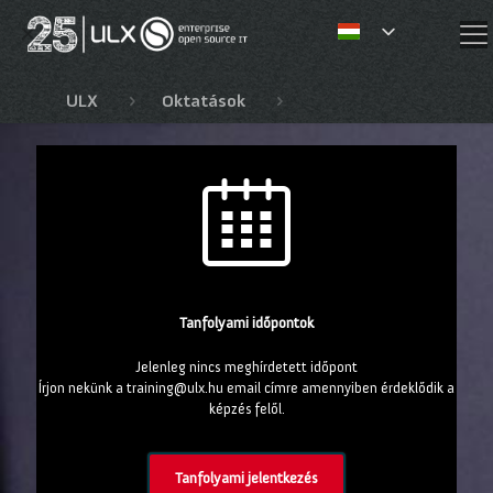
✕
ULX
Oktatások
Red Hat OpenShift, Ope
Tanfolyami időpontok
Jelenleg nincs meghírdetett időpont
Írjon nekünk a training@ulx.hu email címre amennyiben érdeklődik a
képzés felől.
Tanfolyami jelentkezés