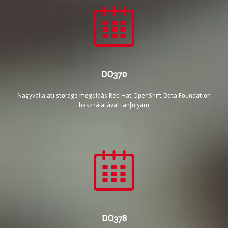
DO370
Nagyvállalati storage megoldás Red Hat OpenShift Data Foundation
használatával tanfolyam
DO378