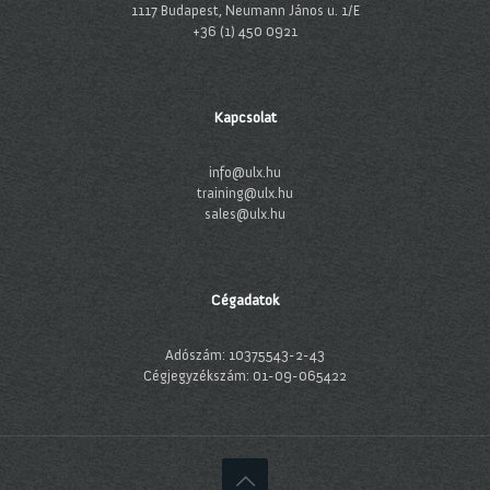
1117 Budapest, Neumann János u. 1/E
+36 (1) 450 0921
Kapcsolat
info@ulx.hu
training@ulx.hu
sales@ulx.hu
Cégadatok
Adószám: 10375543-2-43
Cégjegyzékszám: 01-09-065422