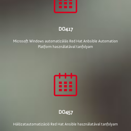
DO417
Microsoft Windows automatizálás Red Hat Anbsible Automation
Platform használatával tanfolyam
DO457
Hálózatautomatizáció Red Hat Ansible használatával tanfolyam