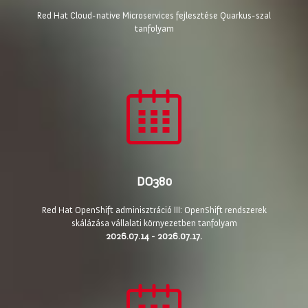
Red Hat Cloud-native Microservices fejlesztése Quarkus-szal
tanfolyam
DO380
Red Hat OpenShift adminisztráció III: OpenShift rendszerek
skálázása vállalati környezetben tanfolyam
2026.07.14 - 2026.07.17.