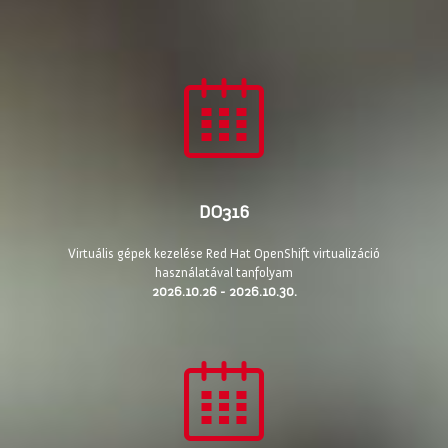
DO316
Virtuális gépek kezelése Red Hat OpenShift virtualizáció
használatával tanfolyam
2026.10.26 - 2026.10.30.