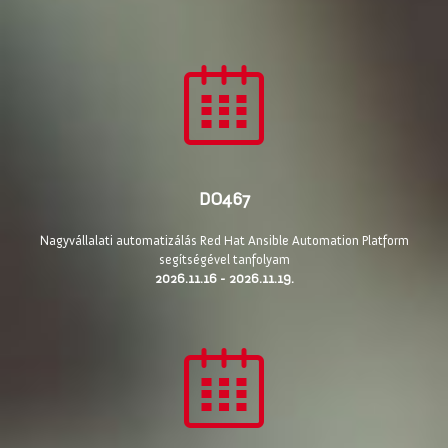
DO467
Nagyvállalati automatizálás Red Hat Ansible Automation Platform
segítségével tanfolyam
2026.11.16 - 2026.11.19.