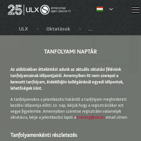
✕
ULX
Oktatások
Tanfolyami naptár
TANFOLYAMI NAPTÁR
Az alábbiakban áttekintést adunk az aktuális oktatási félévünk
tanfolyamainak időpontjairól. Amennyiben itt nem szerepel a
keresett tanfolyam, érdeklődjön kollégáinknál egyedi időpontok,
lehetőségek iránt.
A tanfolyamokra a jelentkezési határidő a tanfolyam meghirdetett
kezdési időpontja előtti 10. nap, kérjük hogy a regisztrációkor ezt
vegye figyelembe. Amennyiben szeretne regisztrálni valamelyik
oktatásra, kérje a jelentkezési lapot a
training@ulx.hu
email címen.
Tanfolyamonkénti részletezés