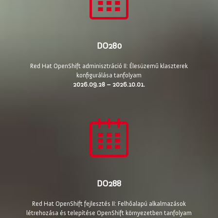
DO280
Red Hat OpenShift adminisztráció II: Élesüzemű klaszterek
konfigurálása tanfolyam
2026.09.28 – 2026.10.01.
DO288
Red Hat OpenShift fejlesztés II: Felhőalapú alkalmazások
létrehozása és telepítése OpenShift környezetben tanfolyam