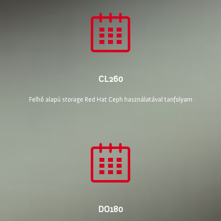
CL260
Felhő alapú storage Red Hat Ceph használatával tanfolyam
DO180