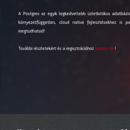
A Postgres az egyik legkedveltebb üzletkritikus adatbázi
környezetfüggetlen, cloud native fejlesztésekhez is p
megtudhatod!
További részletekért és a regisztrációhoz
kattins ide
!