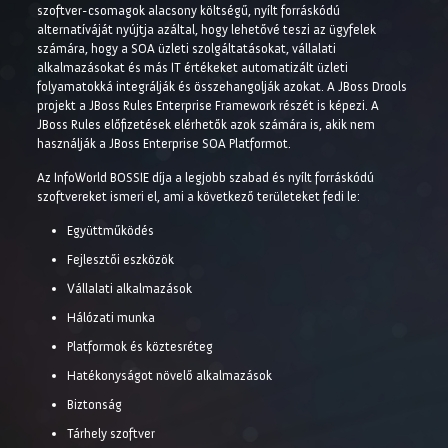
szoftver-csomagok alacsony költségű, nyílt forráskódú
alternatíváját nyújtja azáltal, hogy lehetővé teszi az ügyfelek
számára, hogy a SOA üzleti szolgáltatásokat, vállalati
alkalmazásokat és más IT értékeket automatizált üzleti
folyamatokká integrálják és összehangolják azokat. A JBoss Drools
projekt a JBoss Rules Enterprise Framework részét is képezi. A
JBoss Rules előfizetések elérhetők azok számára is, akik nem
használják a JBoss Enterprise SOA Platformot.
Az InfoWorld BOSSIE díja a legjobb szabad és nyílt forráskódú
szoftvereket ismeri el, ami a következő területeket fedi le:
Együttműködés
Fejlesztői eszközök
Vállalati alkalmazások
Hálózati munka
Platformok és köztesréteg
Hatékonyságot növelő alkalmazások
Biztonság
Tárhely szoftver