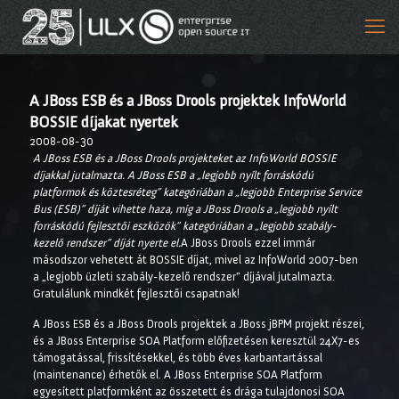
A JBoss ESB és a JBoss Drools projektek InfoWorld
BOSSIE díjakat nyertek
2008-08-30
A JBoss ESB és a JBoss Drools projekteket az InfoWorld BOSSIE
díjakkal jutalmazta. A JBoss ESB a „legjobb nyílt forráskódú
platformok és köztesréteg” kategóriában a „legjobb Enterprise Service
Bus (ESB)” díját vihette haza, míg a JBoss Drools a „legjobb nyílt
forráskódú fejlesztői eszközök” kategóriában a „legjobb szabály-
kezelő rendszer” díját nyerte el.
A JBoss Drools ezzel immár
másodszor vehetett át BOSSIE díjat, mivel az InfoWorld 2007-ben
a „legjobb üzleti szabály-kezelő rendszer” díjával jutalmazta.
Gratulálunk mindkét fejlesztői csapatnak!
A JBoss ESB és a JBoss Drools projektek a JBoss jBPM projekt részei,
és a JBoss Enterprise SOA Platform előfizetésen keresztül 24X7-es
támogatással, frissítésekkel, és több éves karbantartással
(maintenance) érhetők el. A JBoss Enterprise SOA Platform
egyesített platformként az összetett és drága tulajdonosi SOA