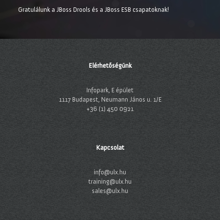
Gratulálunk a JBoss Drools és a JBoss ESB csapatoknak!
Elérhetőségünk
Infopark, E épület
1117 Budapest, Neumann János u. 1/E
+36 (1) 450 0921
Kapcsolat
info@ulx.hu
training@ulx.hu
sales@ulx.hu