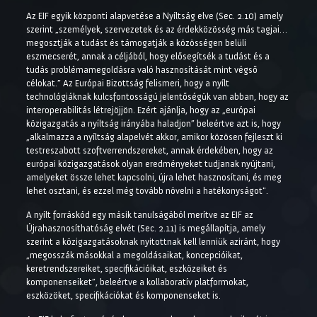
Az EIF egyik központi alapvetése a Nyíltság elve (Sec. 2.10) amely
szerint „személyek, szervezetek és az érdekközösség más tagjai…
megosztják a tudást és támogatják a közösségen belüli
eszmecserét, annak a céljából, hogy elősegítsék a tudást és a
tudás problémamegoldásra való hasznosítását mint végső
célokat.” Az Európai Bizottság felismeri, hogy a nyílt
technológiáknak kulcsfontosságú jelentőségük van abban, hogy az
interoperabilitás létrejöjjön. Ezért ajánlja, hogy az „európai
közigazgatás a nyíltság irányába haladjon” beleértve azt is, hogy
„alkalmazza a nyíltság alapelvét akkor, amikor közösen fejleszt ki
testreszabott szoftverrendszereket, annak érdekében, hogy az
európai közigazgatások olyan eredményeket tudjanak nyújtani,
amelyeket össze lehet kapcsolni, újra lehet hasznosítani, és meg
lehet osztani, és ezzel még tovább növelni a hatékonyságot".
A nyílt forráskód egy másik tanulságából merítve az EIF az
Újrahasznosíthatóság elvét (Sec. 2.11) is megállapítja, amely
szerint a közigazgatásoknak nyitottnak kell lenniük aziránt, hogy
„megosszák másokkal a megoldásaikat, koncepcióikat,
keretrendszereiket, specifikációikat, eszközeiket és
komponenseiket”, beleértve a kollaboratív platformokat,
eszközöket, specifikációkat és komponenseket is.