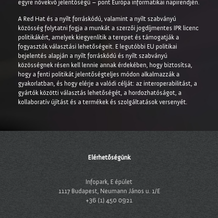
egyre növekvő jelentőségű – pont Európa informatikai napirendjén.
A Red Hat és a nyílt forráskódú, valamint a nyílt szabványú
közösség folytatni fogja a munkát a szerzői jogdíjmentes IPR licenc
politikákért, amelyek kiegyenlítik a terepet és támogatják a
fogyasztók választási lehetőségeit. E legutóbbi EU politikai
bejelentés alapján a nyílt forráskódú és nyílt szabványú
közösségnek résen kell lennie annak érdekében, hogy biztosítsa,
hogy a fenti politikát jelentőségteljes módon alkalmazzák a
gyakorlatban, és hogy elérje a valódi célját: az interoperabilitást, a
gyártók közötti választás lehetőségét, a hordozhatóságot, a
kollaboratív újítást és a termékek és szolgáltatások versenyét.
Elérhetőségünk
Infopark, E épület
1117 Budapest, Neumann János u. 1/E
+36 (1) 450 0921