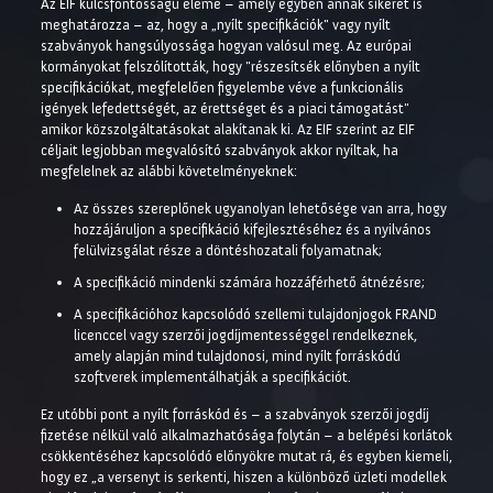
Az EIF kulcsfontosságú eleme – amely egyben annak sikerét is
meghatározza – az, hogy a „nyílt specifikációk" vagy nyílt
szabványok hangsúlyossága hogyan valósul meg. Az európai
kormányokat felszólították, hogy "részesítsék előnyben a nyílt
specifikációkat, megfelelően figyelembe véve a funkcionális
igények lefedettségét, az érettséget és a piaci támogatást"
amikor közszolgáltatásokat alakítanak ki. Az EIF szerint az EIF
céljait legjobban megvalósító szabványok akkor nyíltak, ha
megfelelnek az alábbi követelményeknek:
Az összes szereplőnek ugyanolyan lehetősége van arra, hogy
hozzájáruljon a specifikáció kifejlesztéséhez és a nyilvános
felülvizsgálat része a döntéshozatali folyamatnak;
A specifikáció mindenki számára hozzáférhető átnézésre;
A specifikációhoz kapcsolódó szellemi tulajdonjogok FRAND
licenccel vagy szerzői jogdíjmentességgel rendelkeznek,
amely alapján mind tulajdonosi, mind nyílt forráskódú
szoftverek implementálhatják a specifikációt.
Ez utóbbi pont a nyílt forráskód és – a szabványok szerzői jogdíj
fizetése nélkül való alkalmazhatósága folytán – a belépési korlátok
csökkentéséhez kapcsolódó előnyökre mutat rá, és egyben kiemeli,
hogy ez „a versenyt is serkenti, hiszen a különböző üzleti modellek