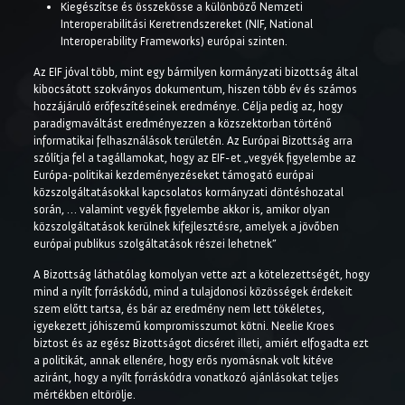
Kiegészítse és összekösse a különböző Nemzeti
Interoperabilitási Keretrendszereket (NIF, National
Interoperability Frameworks) európai szinten.
Az EIF jóval több, mint egy bármilyen kormányzati bizottság által
kibocsátott szokványos dokumentum, hiszen több év és számos
hozzájáruló erőfeszítéseinek eredménye. Célja pedig az, hogy
paradigmaváltást eredményezzen a közszektorban történő
informatikai felhasználások területén. Az Európai Bizottság arra
szólítja fel a tagállamokat, hogy az EIF-et „vegyék figyelembe az
Európa-politikai kezdeményezéseket támogató európai
közszolgáltatásokkal kapcsolatos kormányzati döntéshozatal
során, … valamint vegyék figyelembe akkor is, amikor olyan
közszolgáltatások kerülnek kifejlesztésre, amelyek a jövőben
európai publikus szolgáltatások részei lehetnek”
A Bizottság láthatólag komolyan vette azt a kötelezettségét, hogy
mind a nyílt forráskódú, mind a tulajdonosi közösségek érdekeit
szem előtt tartsa, és bár az eredmény nem lett tökéletes,
igyekezett jóhiszemű kompromisszumot kötni. Neelie Kroes
biztost és az egész Bizottságot dicséret illeti, amiért elfogadta ezt
a politikát, annak ellenére, hogy erős nyomásnak volt kitéve
aziránt, hogy a nyílt forráskódra vonatkozó ajánlásokat teljes
mértékben eltörölje.