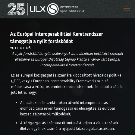
Az Európai Interoperabilitási Keretrendszer
támogatja a nyílt forráskódot
2011-01-06
A nyílt forráskód és nyílt szabványok innovációban betöltött szerepét
elismerve az Európai Bizottság tegnap kiadta a várva-várt Európai
Interoperabilitási Keretrendszerét.
Ez az európai közigazgatás számára kibocsátott hivatalos politika
(„EIF”, vagyis European Interoperability Framework) az első
módosítása a 2004-es eredeti keretrendszernek, és abból a célból
jött létre, hogy:
A határokon és szektorokon átívelő interoperabilitás
előmozdítása révén támogassa és elősegítse az európai
közszolgáltatások működését;
A közigazgatás számára útmutatást adjon a vállalkozások
illetve egyének számára nyújtott közszolgáltatásaikban;