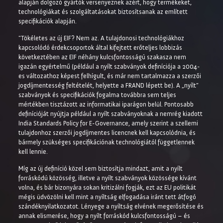
alapján dolgozó gyártók versenyeznek azért, hogy termékeket,
technológiákat és szolgáltatásokat biztosítsanak az említett
specifikációk alapján.
"Tökéletes az új EIF? Nem az. A tulajdonosi technológiákhoz
kapcsolódó érdekcsoportok által kifejtett erőteljes lobbizás
következtében az EIF néhány kulcsfontosságú szakasza nem
igazán egyértelmű (például a nyílt szabványok definíciója a 2004-
es változathoz képest felhígult, és már nem tartalmazza a szerzői
jogdíjmentesség feltételét, helyette a FRAND lépett be). A „nyílt”
szabványok és specifikációk fogalma továbbra sem teljes
mértékben tisztázott az informatikai iparágon belül. Pontosabb
definícióját nyújtja például a nyílt szabványoknak a nemrég kiadott
India Standards Policy for E-Governance, amely szerint a szellemi
tulajdonhoz szerzői jogdíjmentes licencnek kell kapcsolódnia, és
bármely szükséges specifikációnak technológiától függetlennek
kell lennie.
Míg az új definíció közel sem biztosítja mindazt, amit a nyílt
forráskódú közösség, illetve a nyílt szabványok közössége kívánt
volna, és bár bizonyára sokan kritizálni fogják, ezt az EU politikát
mégis üdvözölni kell mint a nyíltság elfogadása iránt tett átfogó
szándéknyilatkozatot. Lényege a nyíltság elvének megerősítése és
annak elismerése, hogy a nyílt forráskód kulcsfontosságú – és