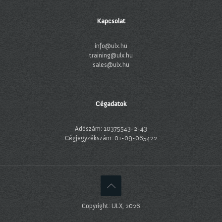
Kapcsolat
info@ulx.hu
training@ulx.hu
sales@ulx.hu
Cégadatok
Adószám: 10375543-2-43
Cégjegyzékszám: 01-09-065422
Copyright: ULX, 2026