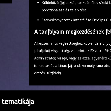
Különböző (fejlesztői, teszt és éles síkok
porvizionálása és telepítése
Szerverkörnyezetek integrálása DevOps CI
A tanfolyam megkezdésének fel
A képzés nincs végzettséghez kötve, de előnyt j
felsőfokú) végzettség; valamint az EX200 - RH
Administrator) vizsga, vagy az azzal egyenértékű
ismeretek és a Linux fájlrendszer mély ismerete
címzés, tűzfalak).
 tematikája