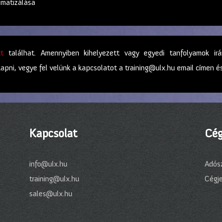
omatizálása
tt
találhat. Amennyiben kihelyezett vagy egyedi tanfolyamok iránt
kapni, vegye fel velünk a kapcsolatot a training@ulx.hu email címen
Kapcsolat
Cég
info@ulx.hu
Adós
training@ulx.hu
Cégj
sales@ulx.hu