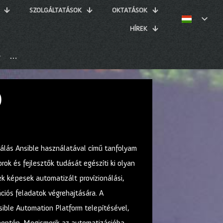
SZOLGÁLTATÁSOK
OKTATÁSOK
HÍREK
AU294 – Red Hat Enterprise Linux automatizálás Ansible h
)
lás Ansible használatával című tanfolyam
ok és fejlesztők tudását egészíti ki olyan
ek képesek automatizált provízionálási,
ációs feladatok végrehajtására. A
ible Automation Platform telepítésével,
 mentén. Megismerik az automatizációba