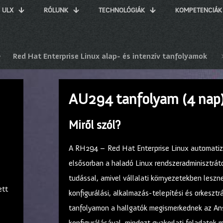
ULX
RÓLUNK
TECHNOLÓGIÁK
KOMPETENCIÁK
Red Hat Enterprise Linux alap- és intenzív tanfolyamok
AU294 tanfolyam (4 nap
Miről szól?
A RH294 – Red Hat Enterprise Linux automatizá
elsősorban a haladó Linux rendszeradminisztrátor
tudással, amivel vállalati környezetekben leszn
ett
konfigurálási, alkalmazás-telepítési és orkesztr
tanfolyamon a hallgatók megismerkednek az Ans
konfigurálásával, mindezt gyakorlati feladatok