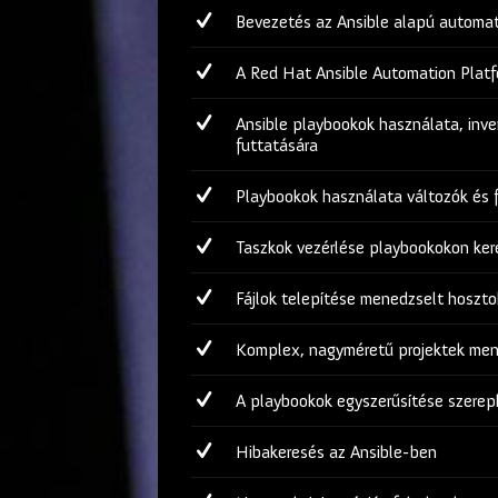
Bevezetés az Ansible alapú automat
A Red Hat Ansible Automation Platf
Ansible playbookok használata, inve
futtatására
Playbookok használata változók és 
Taszkok vezérlése playbookokon ker
Fájlok telepítése menedzselt hoszto
Komplex, nagyméretű projektek mene
A playbookok egyszerűsítése szerepk
Hibakeresés az Ansible-ben