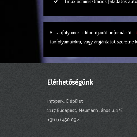
Linux adminisztrációs feladatok aut
A tanfolyamok időpontjairól információt
i
tanfolyamainkra, vagy árajánlatot szeretne 
Elérhetőségünk
Infopark, E épület
1117 Budapest, Neumann János u. 1/E
+36 (1) 450 0921