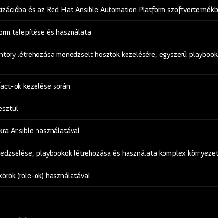
izációba és az Red Hat Ansible Automation Platform szoftvertermék
orm telepítése és használata
ntory létrehozása menedzselt hosztok kezelésére, egyszerű playbook
fact-ok kezelése során
esztül
kra Ansible használatával
dzselése, playbookok létrehozása és használata komplex környezet
örök (role-ok) használatával