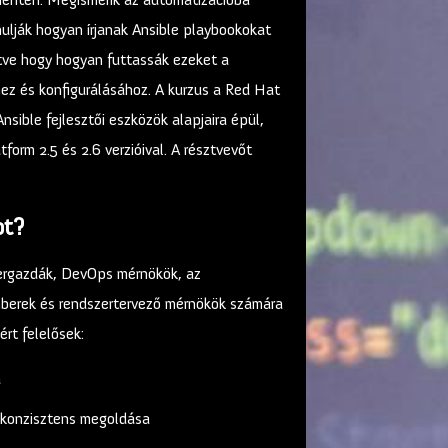
ulják hogyan írjanak Ansible playbookokat
etve hogy hogyan futtassák ezeket a
ez és konfigurálásához. A kurzus a Red Hat
nsible fejlesztői eszközök alapjaira épül,
orm 2.5 és 2.6 verzióival. A résztvevőt
ot?
zergazdák, DevOps mérnökök, az
mberek és rendszertervező mérnökök számára
ért felelősek:
a
 konzisztens megoldása