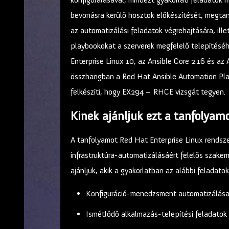
bevonásra kerülő hosztok előkészítését, megtan
az automatizálási feladatok végrehajtására, ill
playbookokat a szerverek megfelelő telepítéséh
Enterprise Linux 10, az Ansible Core 2.16 és az A
összhangban a Red Hat Ansible Automation Platf
felkészíti, hogy EX294 – RHCE vizsgát tegyen.
Kinek ajánljuk ezt a tanfolyam
A tanfolyamot Red Hat Enterprise Linux rends
infrastruktúra-automatizálásáért felelős szake
ajánljuk, akik a gyakorlatban az alábbi feladatok
Konfiguráció-menedzsment automatizálás
Ismétlődő alkalmazás-telepítési feladatok