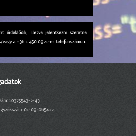
 érdeklődik, illetve jelentkezni szeretne
 és/vagy a +36 1 450 0921-es telefonszámon.
adatok
zám: 10375543-2-43
egyzékszám: 01-09-065422