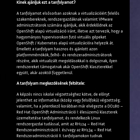
Kinek ajánljuk ezt a tanfolyamot?
A tanfolyamot elsősorban azoknak a virtualizációért felelős
szakembereknek, rendszergazdáknak valamint VMware
adminisztrátorok számára ajánljuk, akik érdeklődnek az
OpenShift alapú virtualizáció iránt, illetve azt tervezik, hogy a
hagyományos hypervisorokon futó virtuális gépeket
OpenShift / Kubernetes alapú virtualizációra helyezik át.
Emellett a tanfolyam hasznos és ajánlott azon
platformmérnökök, felhő- és rendszeradminisztrátorok
részére, akik virtualizált megoldásokkal is dolgoznak, ilyen
rendszereket támogatnak akár OpenShift klaszterekkel
együtt, akár azoktól függetlenül.
A tanfolyam megkezdésének feltétele:
A képzés nincs iskolai végzettséghez kötve, de előnyt
jelenthet az informatikai (közép vagy felsőfokú) végzettség;
valamint, ha a jelentkező korábban már elvégezte a DO180 –
Red Hat OpenShift Adminisztráció I: élesüzemű klaszterek
üzemeltetése tanfolyamot; és rendelkezik Linux
rendszergazdai tudással, amit az RH124 – Red Hat
Rendszeradminisztráció I. és/vagy az RH134 – Red Hat
Rendszeradminisztráció II. tanfolyamokon tudnak