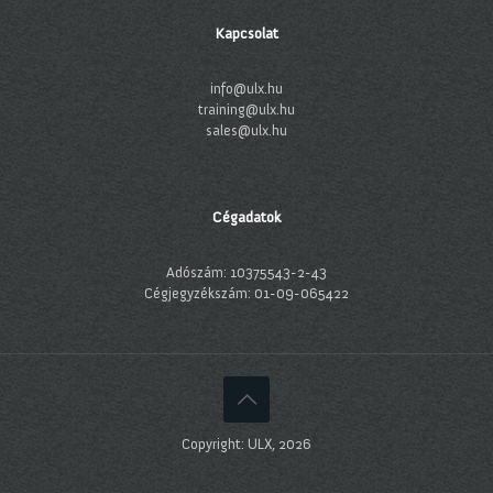
Kapcsolat
info@ulx.hu
training@ulx.hu
sales@ulx.hu
Cégadatok
Adószám: 10375543-2-43
Cégjegyzékszám: 01-09-065422
Copyright: ULX, 2026