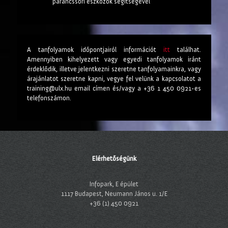
parancssori eszközök segítségével
A tanfolyamok időpontjairól információt
itt
találhat.
Amennyiben kihelyezett vagy egyedi tanfolyamok iránt
érdeklődik, illetve jelentkezni szeretne tanfolyamainkra, vagy
árajánlatot szeretne kapni, vegye fel velünk a kapcsolatot a
training@ulx.hu email címen és/vagy a +36 1 450 0921-es
telefonszámon.
Elérhetőségünk
Infopark, E épület
1117 Budapest, Neumann János u. 1/E
+36 (1) 450 0921