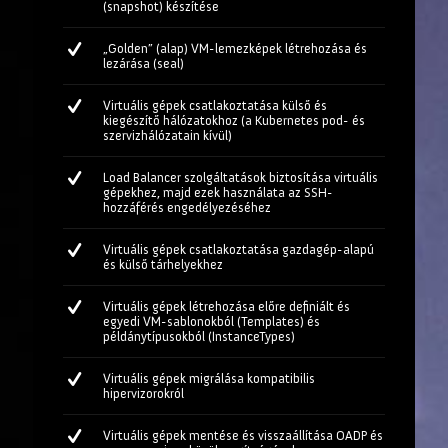
(snapshot) készítése
„Golden” (alap) VM-lemezképek létrehozása és
lezárása (seal)
Virtuális gépek csatlakoztatása külső és
kiegészítő hálózatokhoz (a Kubernetes pod- és
szervizhálózatain kívül)
Load Balancer szolgáltatások biztosítása virtuális
gépekhez, majd ezek használata az SSH-
hozzáférés engedélyezéséhez
Virtuális gépek csatlakoztatása gazdagép-alapú
és külső tárhelyekhez
Virtuális gépek létrehozása előre definiált és
egyedi VM-sablonokból (Templates) és
példánytípusokból (InstanceTypes)
Virtuális gépek migrálása kompatibilis
hipervizorokról
Virtuális gépek mentése és visszaállítása OADP és