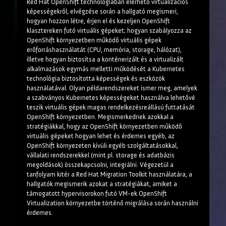
Red Hat OpenShift technológiában elérhető virtualizációs
képességekről, elvégzése során a hallgató megismeri,
hogyan hozzon létre, érjen el és kezeljen OpenShift
klasztereken futó virtuális gépeket; hogyan szabályozza az
OpenShift környezetben működő virtuális gépek
erőforráshasználatát (CPU, memória, storage, hálózat),
illetve hogyan biztosítsa a konténerizált és a virtualizált
alkalmazások egymás melletti működését a Kubernetes
technológia biztosította képességek és eszközök
használatával. Olyan példarendszereket ismer meg, amelyek
a szabványos Kubernetes képességeket használva lehetővé
teszik virtuális gépek magas rendelkezésreállású futtatását
OpenShift környezetben. Megismerkednek azokkal a
stratégiákkal, hogy az OpenShift környezetben működő
virtuális gépeket hogyan lehet és érdemes egyéb, az
OpenShift környezeten kívüli egyéb szolgáltatásokkal,
vállalati rendszerekkel (mint pl. storage és adatbázis
megoldások) összekapcsolni, integrálni. Végezetül a
tanfolyam kitér a Red Hat Migration Toolkit használatára, a
hallgatók megismerik azokat a stratégiákat, amiket a
támogatott hypervisorokon futó VM-ek OpenShift
Virtualization környezetbe történő migrálása során használni
érdemes.