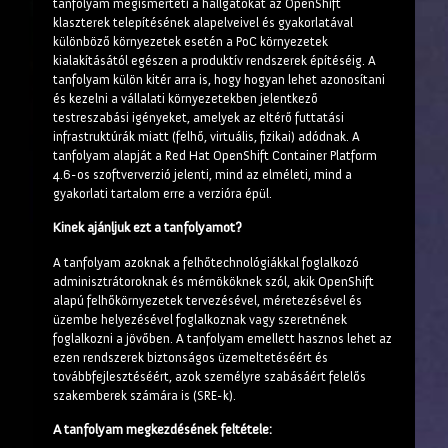
tanfolyam megismerteti a hallgatókat az OpenShift
klaszterek telepítésének alapelveivel és gyakorlatával
különböző környezetek esetén a PoC környezetek
kialakításától egészen a produktív rendszerek építéséig. A
tanfolyam külön kitér arra is, hogy hogyan lehet azonosítani
és kezelni a vállalati környezetekben jelentkező
testreszabási igényeket, amelyek az eltérő futtatási
infrastruktúrák miatt (felhő, virtuális, fizikai) adódnak. A
tanfolyam alapját a Red Hat OpenShift Container Platform
4.6-os szoftververzió jelenti, mind az elméleti, mind a
gyakorlati tartalom erre a verzióra épül.
Kinek ajánljuk ezt a tanfolyamot?
A tanfolyam azoknak a felhőtechnológiákkal foglalkozó
adminisztrátoroknak és mérnököknek szól, akik OpenShift
alapú felhőkörnyezetek tervezésével, méretezésével és
üzembe helyezésével foglalkoznak vagy szeretnének
foglalkozni a jövőben. A tanfolyam emellett hasznos lehet az
ezen rendszerek biztonságos üzemeltetéséért és
továbbfejlesztéséért, azok személyre szabásáért felelős
szakemberek számára is (SRE-k).
A tanfolyam megkezdésének feltétele: