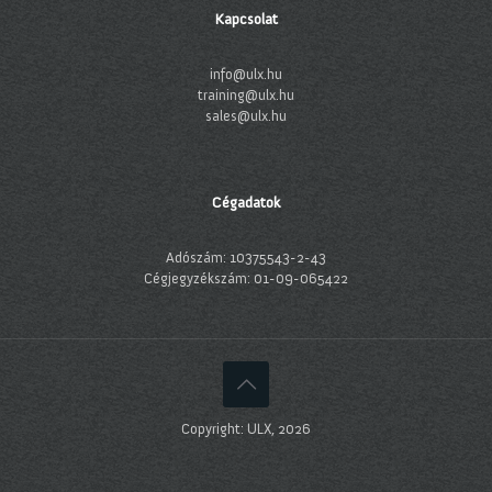
Kapcsolat
info@ulx.hu
training@ulx.hu
sales@ulx.hu
Cégadatok
Adószám: 10375543-2-43
Cégjegyzékszám: 01-09-065422
Copyright: ULX, 2026