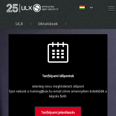
✕
ULX
Oktatások
Red Hat OpenShift, Ope
Tanfolyami időpontok
Jelenleg nincs meghírdetett időpont
Írjon nekünk a training@ulx.hu email címre amennyiben érdeklődik a
képzés felől.
Tanfolyami jelentkezés