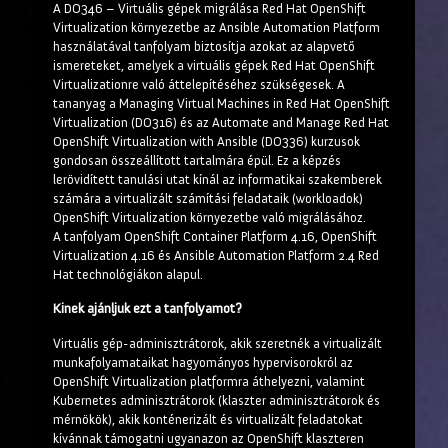
A DO346 – Virtuális gépek migrálása Red Hat OpenShift
Virtualization környezetbe az Ansible Automation Platform
használatával tanfolyam biztosítja azokat az alapvető
ismereteket, amelyek a virtuális gépek Red Hat OpenShift
Virtualizationre való áttelepítéséhez szükségesek. A
tananyag a Managing Virtual Machines in Red Hat OpenShift
Virtualization (DO316) és az Automate and Manage Red Hat
OpenShift Virtualization with Ansible (DO336) kurzusok
gondosan összeállított tartalmára épül. Ez a képzés
lerövidített tanulási utat kínál az informatikai szakemberek
számára a virtualizált számítási feladataik (workloadok)
OpenShift Virtualization környezetbe való migrálásához.
A tanfolyam OpenShift Container Platform 4.16, OpenShift
Virtualization 4.16 és Ansible Automation Platform 2.4 Red
Hat technológiákon alapul.
Kinek ajánljuk ezt a tanfolyamot?
Virtuális gép-adminisztrátorok, akik szeretnék a virtualizált
munkafolyamataikat hagyományos hypervisorokról az
OpenShift Virtualization platformra áthelyezni, valamint
Kubernetes adminisztrátorok (klaszter adminisztrátorok és
mérnökök), akik konténerizált és virtualizált feladatokat
kívánnak támogatni ugyanazon az OpenShift klaszteren