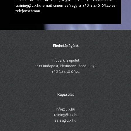
training@ulx.hu email címen és/vagy a +36 1 450 0921-es
telefonszámon.
Elérhetőségünk
Infopark, E épület
1117 Budapest, Neumann János u. 1/E
+36 (1) 450 0921
Kapcsolat
info@ulx.hu
training@ulx.hu
sales@ulx.hu