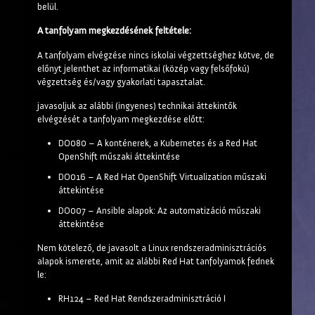
belül.
A tanfolyam megkezdésének feltétele:
A tanfolyam elvégzése nincs iskolai végzettséghez kötve, de
előnyt jelenthet az informatikai (közép vagy felsőfokú)
végzettség és/vagy gyakorlati tapasztalat.
javasoljuk az alábbi (ingyenes) technikai áttekintők
elvégzését a tanfolyam megkezdése előtt:
DO080 – A konténerek, a Kubernetes és a Red Hat
OpenShift műszaki áttekintése
DO016 – A Red Hat OpenShift Virtualization műszaki
áttekintése
DO007 – Ansible alapok: Az automatizáció műszaki
áttekintése
Nem kötelező, de javasolt a Linux rendszeradminisztrációs
alapok ismerete, amit az alábbi Red Hat tanfolyamok fednek
le:
RH124 – Red Hat Rendszeradminisztráció I