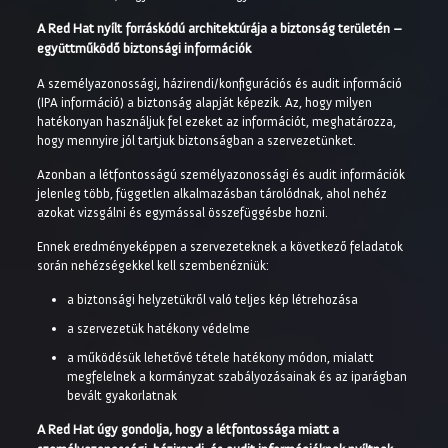
A Red Hat nyílt forráskódú architektúrája a biztonság területén –
együttműködő biztonsági információk
A személyazonossági, házirendi/konfigurációs és audit információ
(IPA információ) a biztonság alapját képezik. Az, hogy milyen
hatékonyan használjuk fel ezeket az információt, meghatározza,
hogy mennyire jól tartjuk biztonságban a szervezetünket.
Azonban a létfontosságú személyazonossági és audit információk
jelenleg több, független alkalmazásban tárolódnak, ahol nehéz
azokat vizsgálni és egymással összefüggésbe hozni.
Ennek eredményeképpen a szervezeteknek a következő feladatok
során nehézségekkel kell szembenézniük:
a biztonsági helyzetükről való teljes kép létrehozása
a szervezetük hatékony védelme
a működésük lehetővé tétele hatékony módon, mialatt
megfelelnek a kormányzat szabályozásainak és az iparágban
bevált gyakorlatnak
A Red Hat úgy gondolja, hogy a létfontossága miatt a