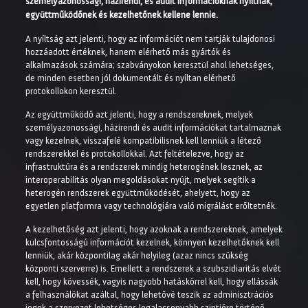
személyazonossági, házirendi, és audit információknak nyíltnak,
együttműködőnek és kezelhetőnek kellene lennie.
A nyíltság azt jelenti, hogy az információt nem tartják tulajdonosi
hozzáadott értéknek, hanem elérhető más gyártók és
alkalmazások számára; szabványokon keresztül ahol lehetséges,
de minden esetben jól dokumentált és nyíltan elérhető
protokollokon keresztül.
Az együttműködő azt jelenti, hogy a rendszereknek, melyek
személyazonossági, házirendi és audit információkat tartalmaznak
vagy kezelnek, visszafelé kompatibilisnek kell lenniük a létező
rendszerekkel és protokollokkal. Azt feltételezve, hogy az
infrastruktúra és a rendszerek mindig heterogének lesznek, az
interoperabilitás olyan megoldásokat nyújt, melyek segítik a
heterogén rendszerek együttműködését, ahelyett, hogy az
egyetlen platformra vagy technológiára való migrálást erőltetnék.
A kezelhetőség azt jelenti, hogy azoknak a rendszereknek, amelyek
kulcsfontosságú információt kezelnek, könnyen kezelhetőknek kell
lenniük, akár központilag akár helyileg (azaz nincs szükség
központi szerverre) is. Emellett a rendszerek a szubszidiaritás elvét
kell, hogy kövessék, vagyis nagyobb hatáskörrel kell, hogy ellássák
a felhasználókat azáltal, hogy lehetővé teszik az adminisztrációs
jogok a szervezet lehetséges legalacsonyabb szintjére történő