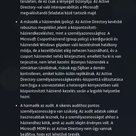
területen, de ez csak a lényeget bizonyítja. Az Active
Directory-val való interoperabilitás a Microsoft
megvalósítandó feladatai közé tartozik majd.
A második a házirendek (policy). Az Active Directory kevésbé
robusztus megoldást jelent a központosított-
házirendkezeléshez, mint a személyazonossághoz. A
Microsoft Csoportházirend (group policy) a konfiguráció és
házirendek Windows gépeken való kezelésének hatékony
módja, de a kezelőfelület elég nehezen használható, és a
csoport házirendet nehéz kiterjeszteni, emellett ha ki is van
terjesztve, nem lehet kezelni. Bizonyos házirendek a
címtárban tárolódnak, mások egy fájlban a domén
kontrolleren, amiket külön-külön replikálnak. Az Active
Directory személyazonosságkezelés-központtá változtatása
nem fogja a szervezeteket a heterogén környezetben való
központosított házirend-kezelés során a legjobb helyzetbe
hozni.
A harmadik az audit. A sikeres audithoz pontos
személyazonosságra van szükség. Az audit adatok sokkal
hasznosabbak lesznek, ha a személyazonosságot ahhoz a
házirendhez kötik, amit az audit idején érvényes volt. A
Microsoft MOM és az Active Directory nem úgy vannak
beállítva, hogy ezt lehetővé tegyék.