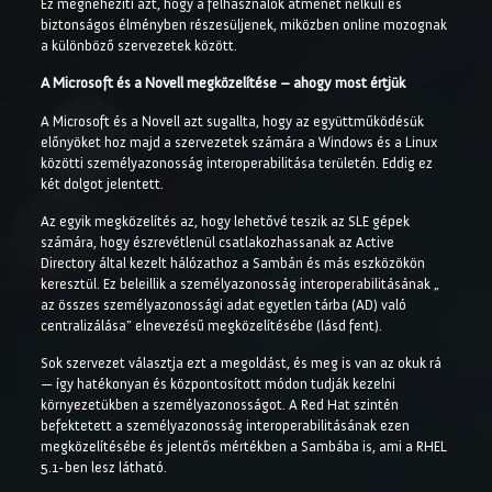
Ez megnehezíti azt, hogy a felhasználók átmenet nélküli és
biztonságos élményben részesüljenek, miközben online mozognak
a különböző szervezetek között.
A Microsoft és a Novell megközelítése – ahogy most értjük
A Microsoft és a Novell azt sugallta, hogy az együttműködésük
előnyöket hoz majd a szervezetek számára a Windows és a Linux
közötti személyazonosság interoperabilitása területén. Eddig ez
két dolgot jelentett.
Az egyik megközelítés az, hogy lehetővé teszik az SLE gépek
számára, hogy észrevétlenül csatlakozhassanak az Active
Directory által kezelt hálózathoz a Sambán és más eszközökön
keresztül. Ez beleillik a személyazonosság interoperabilitásának „
az összes személyazonossági adat egyetlen tárba (AD) való
centralizálása” elnevezésű megközelítésébe (lásd fent).
Sok szervezet választja ezt a megoldást, és meg is van az okuk rá
— így hatékonyan és központosított módon tudják kezelni
környezetükben a személyazonosságot. A Red Hat szintén
befektetett a személyazonosság interoperabilitásának ezen
megközelítésébe és jelentős mértékben a Sambába is, ami a RHEL
5.1-ben lesz látható.