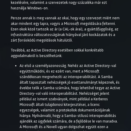
kezelésére, valamint a szervezetek nagy százaléka már ezt
használja Windows-on.
Persze annak is meg vannak az okai, hogy egy szervezet miért nem
akar mindent egy lapra, vagyis a Microsoft megoldására feltenni.
Ezen okok közé tartozik az ár (a CAL-ok árai), a gyártófüggőség, az
infrastruktúra változatosságának hiányával járó kockázatok és a
zárt forráskódú megoldások hátulütői.
Továbbá, az Active Directory esetében sokkal konkrétabb
aggodalmakról is beszélhetünk:
Az első a személyazonosság. Nehéz az Active Directory-val
együttműködni, és ez ezért van, mert a Microsoft
szándékosan megnehezíti az interoperabilitást. A Samba
általt tapasztalt nehézségek jó esettanulmányt képeznek, és
évekbe telik a Samba számára, hogy lehetővé tegye az Active
Directory-val való interoperabilitást. Nehézséget jelent
például az ismert szabványok, mint például a Kerberos
Microsoft általi tulajdonosi kiterjesztései, a licenc
egyezségek, valamint a protokollok dokumentációjának
hiánya. Nyilvánvaló, hogy a Samba-stílusú interoperabilitás
ajándék az ügyfelek számára, de a fejlődése le van maradva.
A Microsoft és a Novell ugyan dolgozhat együtt ezen a