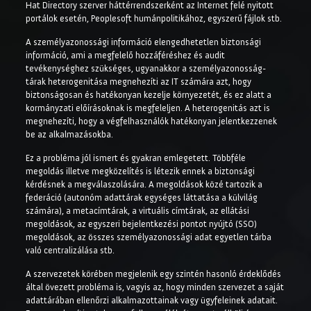
Hat Directory szerver háttérrendszerként az Internet felé nyitott
portálok esetén, Peoplesoft humánpolitikához, egyszerű fájlok stb.
A személyazonossági információ elengedhetetlen biztonsági
információ, ami a megfelelő hozzáféréshez és audit
tevékenységhez szükséges, ugyanakkor a személyazonosság-
tárak heterogenitása megnehezíti az IT számára azt, hogy
biztonságosan és hatékonyan kezelje környezetét, és ez alatt a
kormányzati előírásoknak is megfeleljen. A heterogenitás azt is
megnehezíti, hogy a végfelhasználók hatékonyan jelentkezzenek
be az alkalmazásokba.
Ez a probléma jól ismert és gyakran emlegetett. Többféle
megoldás illetve megközelítés is létezik ennek a biztonsági
kérdésnek a megválaszolására. A megoldások közé tartozik a
federáció (autonóm adattárak egységes láttatása a külvilág
számára), a metacímtárak, a virtuális címtárak, az ellátási
megoldások, az egyszeri bejelentkezési pontot nyújtó (SSO)
megoldások, az összes személyazonossági adat egyetlen tárba
való centralizálása stb.
A szervezetek körében megjelenik egy szintén hasonló érdeklődés
által övezett probléma is, vagyis az, hogy minden szervezet a saját
adattárában ellenőrzi alkalmazottainak vagy ügyfeleinek adatait.