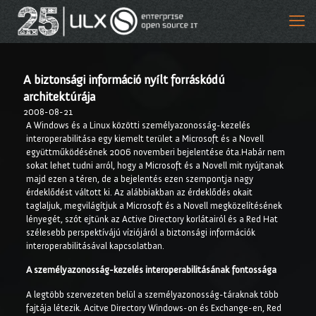
A biztonsági információ nyílt forráskódú
architektúrája
2008-08-21
A Windows és a Linux közötti személyazonosság-kezelés
interoperabilitása egy kiemelt terület a Microsoft és a Novell
együttműködésének 2006 novemberi bejelentése óta.Habár nem
sokat lehet tudni arról, hogy a Microsoft és a Novell mit nyújtanak
majd ezen a téren, de a bejelentés ezen szempontja nagy
érdeklődést váltott ki. Az alábbiakban az érdeklődés okait
taglaljuk, megvilágítjuk a Microsoft és a Novell megközelítésének
lényegét, szót ejtünk az Active Directory korlátairól és a Red Hat
szélesebb perspektívájú víziójáról a biztonsági információk
interoperabilitásával kapcsolatban.
A személyazonosság-kezelés interoperabilitásának fontossága
A legtöbb szervezeten belül a személyazonosság-táraknak több
fajtája létezik. Acitve Directory Windows-on és Exchange-en, Red