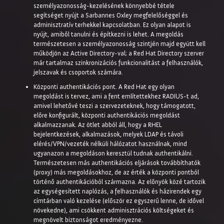
személyazonosság-kezelésének könnyebbé tétele
segítséget nyújt a Sarbannes Oxley megfelelőséggel és
adminisztratív terhekkel kapcsolatban. Ez olyan alapot is
nyújt, amiből tanulni és építkezni is lehet. A megoldás
természetesen a személyazonosság szintjén majd együtt kell
működjön az Active Directory-val; a Red Hat Directory szerver
már tartalmaz szinkronizációs funkcionalitást a felhasználók,
jelszavak és csoportok számára.
Központi authentikációs pont. A Red Hat egy olyan
megoldást is tervez, ami a fent említettekhez RADIUS-t ad,
amivel lehetővé teszi a szervezeteknek, hogy támogatott,
előre konfigurált, központi authentikációs megoldást
alkalmazzanak. Az ötlet abból áll, hogy a RHEL
bejelentkezések, alkalmazások, melyek LDAP és távoli
elérés/VPN/vezeték nélküli hálózatot használnak, mind
ugyanazon a megoldáson keresztül tudnak authentikálni.
Természetesen más authentikációs eljárások továbbíthatók
(proxy) más megoldásokhoz, de az érték a központi pontból
történő authentikációból származna. Az előnyök közé tartozik
az egységesített naplózás, a felhasználók és házirendek egy
címtárban való kezelése (először ez egyszerű lenne, de idővel
növekedne), ami csökkent adminisztrációs költségeket és
megnövelt biztonságot eredményezne.