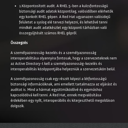
1.Központosított audit. A RHEL 5-ben a kulcsfontosságú
biztonsági audit adatok központilag, valósidőben elérhetők
egy konkrét RHEL gépen. A Red Hat ugyanazen valósidejű
felületet a syslog elé tervezi helyezni, és lehetővé tenni
mindkét audit adatkészlet egy központi tárházban való
összegyűjtését számos RHEL gépről.
Összegzés
A személyazonosság-kezelés és a személyazonosság
interoperabilitása olyannyira fontosak, hogy a szervezeteknek nem
az Active Directory-t kell a személyazonosság-kezelés és
interoperabilitás középpontjába helyezniük a szervezetükön belül.
A személyazonosság csak egy részét képezi a létfontosságú
biztonsági információknak, ami emellett tartalmazza az eljárást és
auditot is. Mind a hármat együttműködővé és egymáshoz
kapcsolódóvá kell tenni. A Red Hat, ennek megvalósítása
érdekében egy nyílt, interoperábilis és kiterjeszthető megoldáson
dolgozik.