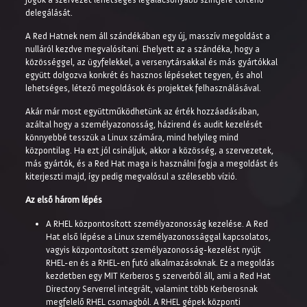
delegálását.
A Red Hatnek nem áll szándékában egy új, masszív megoldást a
nulláról kezdve megvalósítani. Ehelyett az a szándéka, hogy a
közösséggel, az ügyfelekkel, a versenytársakkal és más gyártókkal
együtt dolgozva konkrét és hasznos lépéseket tegyen, és ahol
lehetséges, létező megoldások és projektek felhasználásával.
Akár már most együttműködhetünk az érték hozzáadásában,
azáltal hogy a személyazonosság, házirend és audit kezelését
könnyebbé tesszük a Linux számára, mind helyileg mind
központilag. Ha ezt jól csináljuk, akkor a közösség, a szervezetek,
más gyártók, és a Red Hat maga is használni fogja a megoldást és
kiterjeszti majd, így pedig megvalósul a szélesebb vízió.
Az első három lépés
A RHEL központosított személyazonosság kezelése. A Red
Hat első lépése a Linux személyazonossággal kapcsolatos,
vagyis központosított személyazonosság-kezelést nyújt
RHEL-en és a RHEL-en futó alkalmazásoknak. Ez a megoldás
kezdetben egy MIT Kerberos 5 szerverből áll, ami a Red Hat
Directory Serverrel integrált, valamint több Kerberosnak
megfelelő RHEL csomagból. A RHEL gépek központi