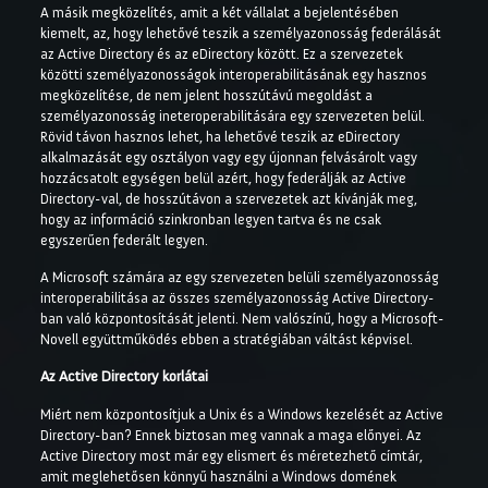
A másik megközelítés, amit a két vállalat a bejelentésében
kiemelt, az, hogy lehetővé teszik a személyazonosság federálását
az Active Directory és az eDirectory között. Ez a szervezetek
közötti személyazonosságok interoperabilitásának egy hasznos
megközelítése, de nem jelent hosszútávú megoldást a
személyazonosság ineteroperabilitására egy szervezeten belül.
Rövid távon hasznos lehet, ha lehetővé teszik az eDirectory
alkalmazását egy osztályon vagy egy újonnan felvásárolt vagy
hozzácsatolt egységen belül azért, hogy federálják az Active
Directory-val, de hosszútávon a szervezetek azt kívánják meg,
hogy az információ szinkronban legyen tartva és ne csak
egyszerűen federált legyen.
A Microsoft számára az egy szervezeten belüli személyazonosság
interoperabilitása az összes személyazonosság Active Directory-
ban való központosítását jelenti. Nem valószínű, hogy a Microsoft-
Novell együttműködés ebben a stratégiában váltást képvisel.
Az Active Directory korlátai
Miért nem központosítjuk a Unix és a Windows kezelését az Active
Directory-ban? Ennek biztosan meg vannak a maga előnyei. Az
Active Directory most már egy elismert és méretezhető címtár,
amit meglehetősen könnyű használni a Windows domének