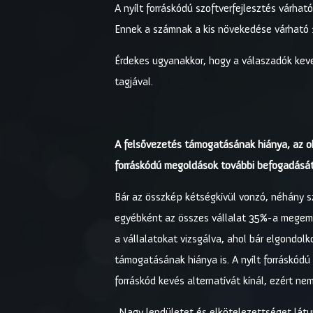
A nyílt forráskódú szoftverfejlesztés várha
Ennek a számnak a kis növekedése várható
Érdekes ugyanakkor, hogy a válaszadók keve
tagjával.
A felsővezetés támogatásának hiánya, az ok
forráskódú megoldások további befogadásá
Bár az összkép kétségkívül vonzó, néhány s
egyébként az összes vállalat 35%-a megemlí
a vállalatokat vizsgálva, ahol bár elgondol
támogatásának hiánya is. A nyílt forráskódú
forráskód kevés alternatívát kínál, ezért nem
„Nagy lendületet és elkötelezettséget látun