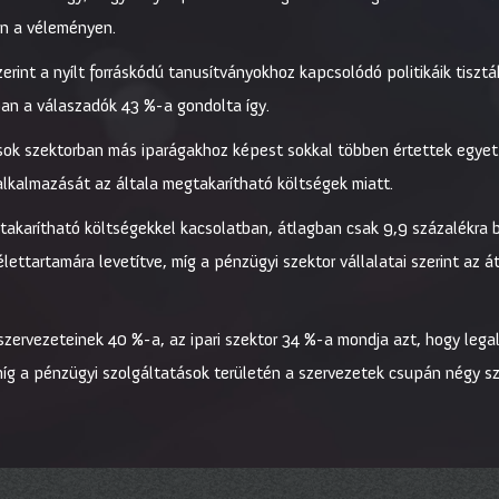
en a véleményen.
rint a nyílt forráskódú tanusítványokhoz kapcsolódó politikáik tisztá
ban a válaszadók 43 %-a gondolta így.
sok szektorban más iparágakhoz képest sokkal többen értettek egyet a
alkalmazását az általa megtakarítható költségek miatt.
akarítható költségekkel kacsolatban, átlagban csak 9,9 százalékra b
élettartamára levetítve, míg a pénzügyi szektor vállalatai szerint az 
zervezeteinek 40 %-a, az ipari szektor 34 %-a mondja azt, hogy legalá
íg a pénzügyi szolgáltatások területén a szervezetek csupán négy s