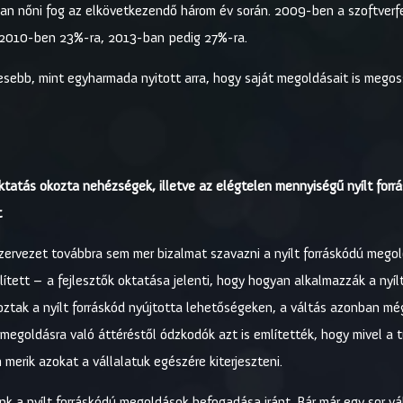
tóan nőni fog az elkövetkezendő három év során. 2009-ben a szoftverfe
 2010-ben 23%-ra, 2013-ban pedig 27%-ra.
sebb, mint egyharmada nyitott arra, hogy saját megoldásait is megoss
tatás okozta nehézségek, illetve az elégtelen mennyiségű nyílt forrá
t
zervezet továbbra sem mer bizalmat szavazni a nyílt forráskódú mego
tett – a fejlesztők oktatása jelenti, hogy hogyan alkalmazzák a nyí
koztak a nyílt forráskód nyújtotta lehetőségeken, a váltás azonban m
 megoldásra való áttéréstől ódzkodók azt is említették, hogy mivel a t
 merik azokat a vállalatuk egészére kiterjeszteni.
k a nyílt forráskódú megoldások befogadása iránt. Bár már egy sor váll