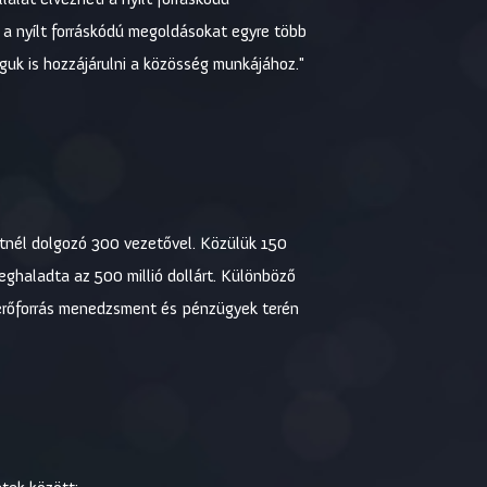
a nyílt forráskódú megoldásokat egyre több
guk is hozzájárulni a közösség munkájához."
etnél dolgozó 300 vezetővel. Közülük 150
meghaladta az 500 millió dollárt. Különböző
 erőforrás menedzsment és pénzügyek terén