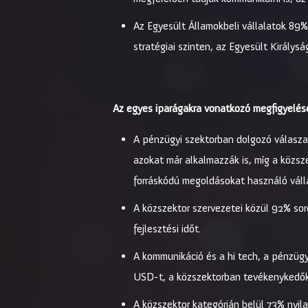
Az Egyesült Államokbeli vállalatok 89%-
stratégiai szinten, az Egyesült Király
Az egyes iparágakra vonatkozó megfigyelés
A pénzügyi szektorban dolgozó válasza
azokat már alkalmazzák is, míg a közsz
forráskódú megoldásokat használó válla
A közszektor szervezetei közül 92% sor
fejlesztési időt.
A kommunikáció és a hi tech, a pénzüg
USD-t, a közszektorban tevékenykedő
A közszektor kategórián belül 73% nyil