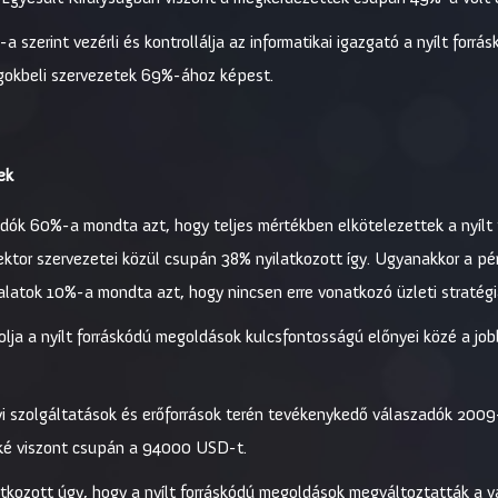
a szerint vezérli és kontrollálja az informatikai igazgató a nyílt forr
ságokbeli szervezetek 69%-ához képest.
ek
dók 60%-a mondta azt, hogy teljes mértékben elkötelezettek a nyílt 
ektor szervezetei közül csupán 38% nyilatkozott így. Ugyanakkor a pé
latok 10%-a mondta azt, hogy nincsen erre vonatkozó üzleti stratégi
olja a nyílt forráskódú megoldások kulcsfontosságú előnyei közé a jo
yi szolgáltatások és erőforrások terén tevékenykedő válaszadók 20
ké viszont csupán a 94000 USD-t.
atkozott úgy, hogy a nyílt forráskódú megoldások megváltoztatták a vá