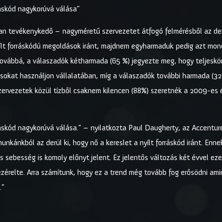
ráskód nagykorúvá válása”
n tevékenykedő – nagyméretű szervezetet átfogó felmérésből az derü
ílt forráskódú megoldások iránt, majdnem egyharmaduk pedig azt mondta
Továbbá, a válaszadók kétharmada (65 %) jegyezte meg, hogy teljeskö
okat használjon vállalatában, míg a válaszadók további harmada (32%) j
zervezetek közül tízből csaknem kilencen (88%) szeretnék a 2009-es 
ráskód nagykorúvá válása.” – nyilatkozta Paul Daugherty, az Accentur
unkánkból az derül ki, hogy nő a kereslet a nyílt forráskód iránt. En
ebesség is komoly előnyt jelent. Ez jelentős változás két évvel ezel
érelte. Arra számítunk, hogy ez a trend még tovább fog erősödni amint
.”