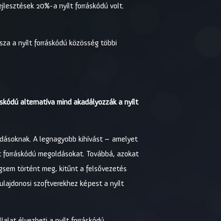
jlesztések 20%-a nyílt forráskódú volt.
za a nyílt forráskódú közösség többi
skódú alternatíva mind akadályozzák a nyílt
ldásoknak. A legnagyobb kihívást – amelyet
lt forráskódú megoldásokat. Továbbá, azokat
égsem történt meg, kitűnt a felsővezetés
ulajdonosi szoftverekhez képest a nyílt
alat élvezheti a nyílt forráskódú