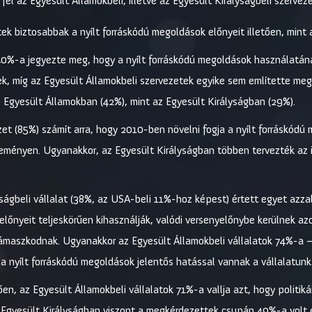
el az Egyesült Államokbeli, illetve az Egyesült Királyságbeli szervez
k biztosabbak a nyílt forráskódú megoldások előnyeit illetően, mint a
 40%-a jegyezte meg, hogy a nyílt forráskódú megoldások használatán
ek, míg az Egyesült Államokbeli szervezetek egyike sem említette meg
Egyesült Államokban (42%), mint az Egyesült Királyságban (29%).
et (85%) számít arra, hogy 2010-ben növelni fogja a nyílt forráskódú
leményen. Ugyanakkor, az Egyesült Királyságban többen tervezték az 
ságbeli vállalat (38%, az USA-beli 11%-hoz képest) értett egyet azzal 
előnyeit teljeskörűen kihasználják, valódi versenyelőnybe kerülnek az
támaszkodnak. Ugyanakkor az Egyesült Államokbeli vállalatok 74%-a – 
 nyílt forráskódú megoldások jelentős hatással vannak a vállalatun
ően, az Egyesült Államokbeli vállalatok 71%-a vallja azt, hogy politikái
z Egyesült Királyságban viszont a megkérdezettek csupán 49%-a volt 