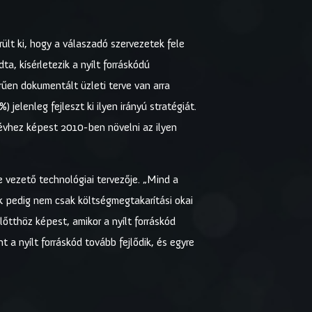
lt ki, hogy a válaszadó szervezetek fele
, kísérletezik a nyílt forráskódú
rűen dokumentált üzleti terve van arra
elenleg fejleszt ki ilyen irányú stratégiát.
évhez képest 2010-ben növelni az ilyen
e vezető technológiai tervezője. „Mind a
nek pedig nem csak költségmegtakarítási okai
őtthöz képest, amikor a nyílt forráskód
 a nyílt forráskód tovább fejlődik, és egyre