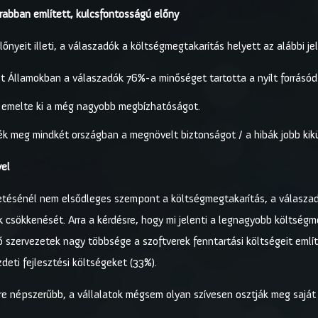
abban említett, kulcsfontosságú előny
őnyeit illeti, a válaszadók a költségmegtakarítás helyett az alábbi je
lt Államokban a válaszadók 76%-a minőséget tartotta a nyílt forrásó
 emelte ki a még nagyobb megbízhatóságot.
k meg mindkét országban a megnövelt biztonságot / a hibák jobb kik
vel
vetésénél nem elsődleges szempont a költségmegtakarítás, a válasza
ik csökkenését. Arra a kérdésre, hogy mi jelenti a legnagyobb költség
 szervezetek nagy többsége a szoftverek fenntartási költségeit említe
zdeti fejlesztési költségeket (33%).
gyre népszerűbb, a vállalatok mégsem olyan szívesen osztják meg sajá