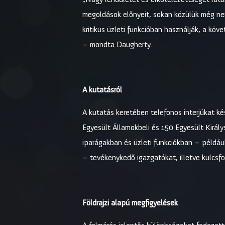
megoldások előnyeit, sokan közülük még ne
kritikus üzleti funkcióban használják, a kö
– mondta Daugherty.
A kutatásról
A kutatás keretében telefonos interjúkat k
Egyesült Államokbeli és 150 Egyesült Királys
iparágakban és üzleti funkciókban – példá
– tevékenykedő igazgatókat, illetve kulcs
Földrajzi alapú megfigyelések