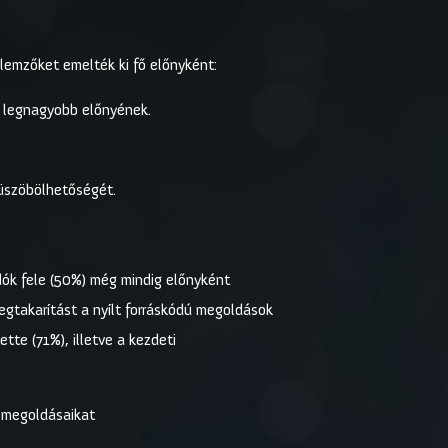
llemzőket emelték ki fő előnyként:
d legnagyobb előnyének.
üszöbölhetőségét.
dók fele (50%) még mindig előnyként
megtakarítást a nyílt forráskódú megoldások
tte (71%), illetve a kezdeti
t megoldásaikat