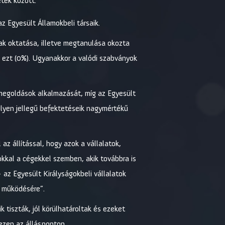
etek között:
z Egyesült Államokbeli társaik.
ak oktatása, illetve megtanulása okozta
 ezt (0%). Ugyanakkor a valódi szabványok
 megoldások alkalmazását, míg az Egyesült
ilyen jellegű befektetéseik nagymértékű
az állítással, hogy azok a vállalatok,
okkal a cégekkel szemben, akik továbbra is
az Egyesült Királyságokbeli vállalatok
k működésére”.
k tiszták, jól körülhatároltak és ezeket
ezen az állásponton.