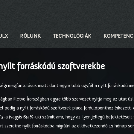
ULX
RÓLUNK
TECHNOLÓGIÁK
KOMPETENC
yílt forráskódú szoftverekbe
gi megfontolások miatt dönt egyre több ügyfél a nyílt forráskódú m
ágban illetve Írországban egyre több szervezet nyitja meg az utat üzle
el pedig a nyílt forráskódú szoftverek piaca fordulóponthoz érkezett
/3-a (vagyis 69 %-uk) számít arra, hogy az ilyen jellegű befektetéseit
rt szeretne nyílt forráskódba migrálni az elkövetkezendő 12 hónap sor