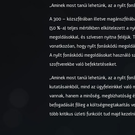
„Aminek most tanúi lehetünk, az a nyílt for
A 300 – közszférában illetve magánszférába
(50 %-a) teljes mértékben elkötelezett a ny
megoldásokkal, és szívesen nyitna feléjük. 
vonatkozóan, hogy nyílt forráskódú megoldás
A nyílt forráskódú megoldásokat használó s
szoftverekbe való befektetéseiket.
„Aminek most tanúi lehetünk, az a nyílt for
kutatásainkból, mind az ügyfeleinkkel való m
vannak, hanem a minőség, megbízhatóság és s
befogadását főleg a költségmegtakarítás vez
több kritikus üzleti funkciót tud majd kezelni