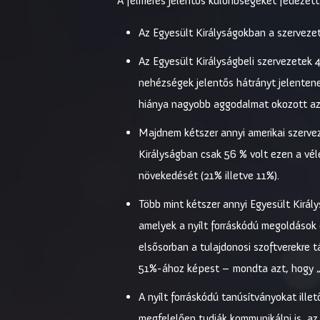
A felmérés jelentős különbségeket fedezett f
Az Egyesült Királyságokban a szervezete
Az Egyesült Királyságbeli szervezetek
nehézségek jelentős hátrányt jelenten
hiánya nagyobb aggodalmat okozott az 
Majdnem kétszer annyi amerikai szervez
Királyságban csak 56 % volt ezen a vé
növekedését (21% illetve 11%).
Több mint kétszer annyi Egyesült Király
amelyek a nyílt forráskódú megoldások 
elsősorban a tulajdonosi szoftverekre 
51%-ához képest – mondta azt, hogy „a
A nyílt forráskódú tanúsítványokat illet
megfelelően tudják kommunikálni is, a