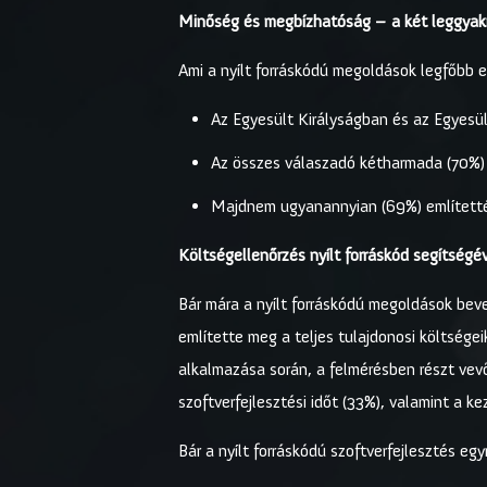
Minőség és megbízhatóság – a két leggyakr
Ami a nyílt forráskódú megoldások legfőbb el
Az Egyesült Királyságban és az Egyesü
Az összes válaszadó kétharmada (70%)
Majdnem ugyanannyian (69%) említetté
Költségellenőrzés nyílt forráskód segítségé
Bár mára a nyílt forráskódú megoldások be
említette meg a teljes tulajdonosi költsége
alkalmazása során, a felmérésben részt vevő
szoftverfejlesztési időt (33%), valamint a ke
Bár a nyílt forráskódú szoftverfejlesztés e