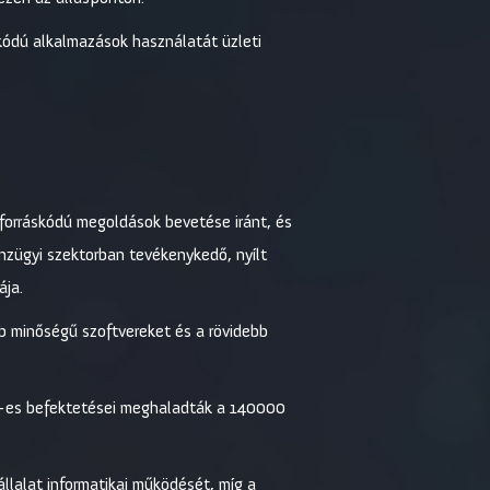
áskódú alkalmazások használatát üzleti
forráskódú megoldások bevetése iránt, és
nzügyi szektorban tevékenykedő, nyílt
ája.
bb minőségű szoftvereket és a rövidebb
09-es befektetései meghaladták a 140000
llalat informatikai működését, míg a