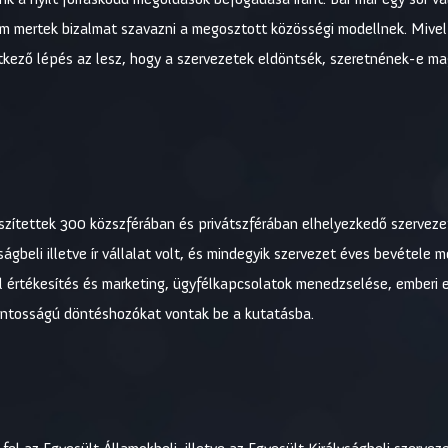
m mertek bizalmat szavazni a megosztott közösségi modellnek. Mivel 
vetkező lépés az lesz, hogy a szervezetek eldöntsék, szeretnének-e ma
észítettek 300 közszférában és privátszférában elhelyezkedő szervez
ágbeli illetve ír vállalat volt, és mindegyik szervezet éves bevétele 
ul értékesítés és marketing, ügyfélkapcsolatok menedzselése, emberi
fontosságú döntéshozókat vontak be a kutatásba.