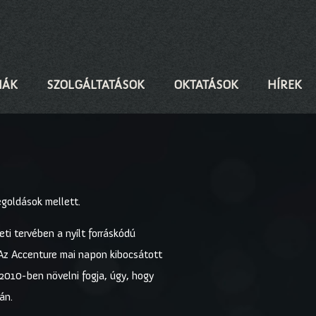
IÁK
SZOLGÁLTATÁSOK
OKTATÁSOK
HÍREK
egoldások mellett.
ti tervében a nyílt forráskódú
. Az Accenture mai napon kibocsátott
 2010-ben növelni fogja, úgy, hogy
án.