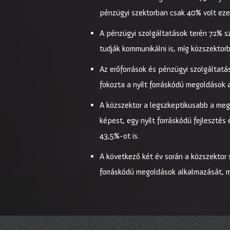
pénzügyi szektorban csak 40% volt ez
A pénzügyi szolgáltatások terén 72% sze
tudják kommunikálni is, míg közszektor
Az erőforrások és pénzügyi szolgáltatá
fokozta a nyílt forráskódú megoldások 
A közszektor a legszkeptikusabb a megt
képest, egy nyílt forráskódú fejlesztés 
43,5%-ot is.
A következő két év során a közszektor s
forráskódú megoldások alkalmazását, m