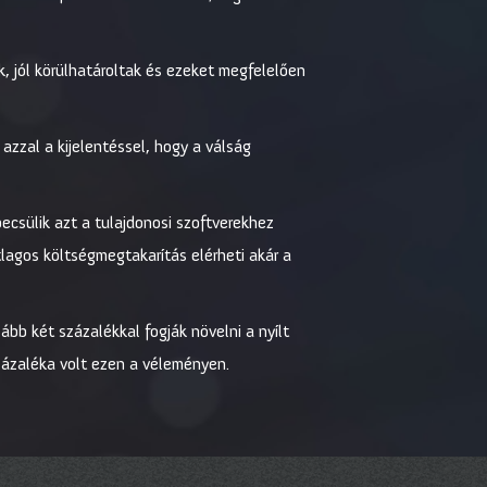
k, jól körülhatároltak és ezeket megfelelően
zzal a kijelentéssel, hogy a válság
ecsülik azt a tulajdonosi szoftverekhez
átlagos költségmegtakarítás elérheti akár a
bb két százalékkal fogják növelni a nyílt
zázaléka volt ezen a véleményen.