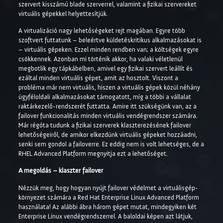
szervert kisszámú blade szerverrel, valamint a fizikai szervereket
virtuális gépekkel helyettesítjük.
A virtualizáció nagy lehetőségeket rejt magában. Egyre több
szoftvert futtatunk – beleértve küldetéskritikus alkalmazásokat is
– virtuális gépeken. Ezzel minden rendben van; a költségek egyre
csökkennek. Azonban mi történik akkor, ha valaki véletlenül
megbotlik egy tápkábelben, amivel egy fizikai szervert leállít és
ezáltal minden virtuális gépet, amit az hosztolt. Viszont a
probléma már nem virtuális, hiszen a virtuális gépek közül néhány
ügyféloldali alkalmazásokat támogatott, míg a többi a vállalat
raktárkezelő-rendszerét futtatta. Amire itt szükségünk van, az a
failover funkcionalitás minden virtuális vendégrendszer számára.
Már régóta tudunk a fizikai szerverek klaszterezésének failover
lehetőségeiről, de amikor elkezdünk virtuális gépeket hozzáadni,
senki sem gondol a failoverre. Ez eddig nem is volt lehetséges, de a
RHEL Advanced Platform megnyitja ezt a lehetőséget.
A megoldás – klaszter failover
Nézzük meg, hogy hogyan nyújt failover védelmet a virtuálisgép-
környezet számára a Red Hat Enterprise Linux Advanced Platform
használata! Az alábbi ábra három gépet mutat, mindegyiken két
Enterprise Linux vendégrendszerrel. A baloldai képen azt látjuk,