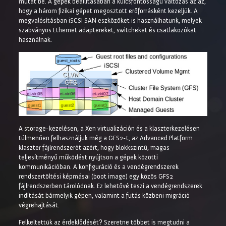
mutat be. A gépek beállításában a kulcsfontosságú változás az az,
hogy a három fizikai gépet megosztott erőforrásként kezeljük. A
megvalósításban iSCSI SAN eszközöket is használhatunk, melyek
szabványos Ethernet adaptereket, switcheket és csatlakozókat
használnak.
A storage-kezelésen, a Xen virtualizáción és a klaszterkezelésen
túlmenően felhasználjuk még a GFS2-t, az Advanced Platform
klaszter fájlrendszerét azért, hogy blokkszintű, magas
teljesítményű működést nyújtson a gépek közötti
kommunikációban. A konfiguráció és a vendégrendszerek
rendszertöltési képmásai (boot image) egy közös GFS2
fájlrendszerben tárolódnak. Ez lehetővé teszi a vendégrendszerek
indítását bármelyik gépen, valamint a futás közbeni migráció
végrehajtását.
Felkeltettük az érdeklődését? Szeretne többet is megtudni a