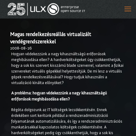
Magas rendelkezésreállás virtualizált
vendégrendszerekkel
2008-08-26
Hogyan védekezzünk a nagy kihasználtságú erőforrások
meghibásodása ellen? A hardverköltségeket úgy csökkenthetjük,
hogy a sok kis szervert kisszámú blade szerverrel, valamint a fizikai
szervereket virtuális gépekkel helyettesítjük. De mi lesz a virtuális
gépek rendelkezésreállásával? Hogy tudjuk kihasználni a
virtualizáció kínálta előnyöket?
A probléma: hogyan védekezzünk a nagy kihasználtságú
erőforrások meghibásodása ellen?
Régóta dolgozunk az IT költségek lecsökkentésén. Ennek
érdekében sort kerítünk például a rendszeradminisztráció
folyamatának automatizálására, és így a rendszeradminisztrációs
munkatársakkal kapcsolatos költségek csökkentésére. A
hardverköltségeket pedig úgy csökkenthetjük, hogy a sok kis