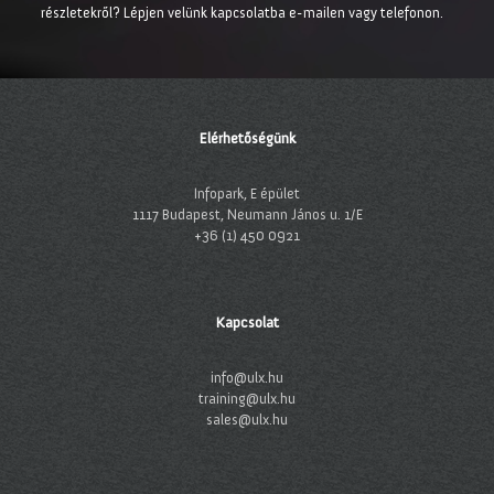
részletekről? Lépjen velünk kapcsolatba e-mailen vagy telefonon.
Elérhetőségünk
Infopark, E épület
1117 Budapest, Neumann János u. 1/E
+36 (1) 450 0921
Kapcsolat
info@ulx.hu
training@ulx.hu
sales@ulx.hu