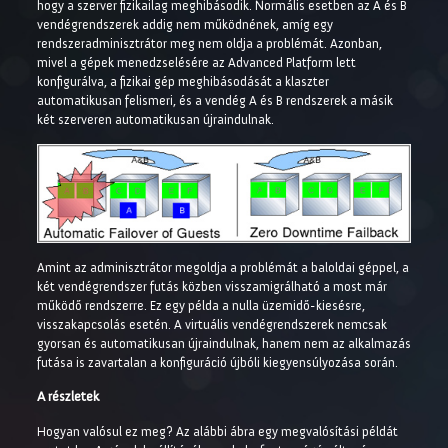
hogy a szerver fizikailag meghibásodik. Normális esetben az A és B
vendégrendszerek addig nem működnének, amíg egy
rendszeradminisztrátor meg nem oldja a problémát. Azonban,
mivel a gépek menedzselésére az Advanced Platform lett
konfigurálva, a fizikai gép meghibásodását a klaszter
automatikusan felismeri, és a vendég A és B rendszerek a másik
két szerveren automatikusan újraindulnak.
Amint az adminisztrátor megoldja a problémát a baloldai géppel, a
két vendégrendszer futás közben visszamigrálható a most már
működő rendszerre. Ez egy példa a nulla üzemidő-kiesésre,
visszakapcsolás esetén. A virtuális vendégrendszerek nemcsak
gyorsan és automatikusan újraindulnak, hanem nem az alkalmazás
futása is zavartalan a konfiguráció újbóli kiegyensúlyozása során.
A részletek
Hogyan valósul ez meg? Az alábbi ábra egy megvalósítási példát