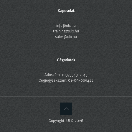
Kapcsolat
info@ulx.hu
training@ulx.hu
sales@ulx.hu
Cégadatok
Adószám: 10375543-2-43
Cégjegyzékszám: 01-09-065422
Copyright: ULX, 2026